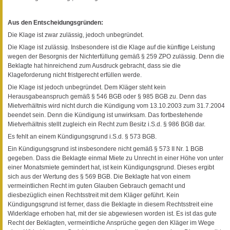
Aus den Entscheidungsgründen:
Die Klage ist zwar zulässig, jedoch unbegründet.
Die Klage ist zulässig. Insbesondere ist die Klage auf die künftige Leistung
wegen der Besorgnis der Nichterfüllung gemäß § 259 ZPO zulässig. Denn die
Beklagte hat hinreichend zum Ausdruck gebracht, dass sie die
Klageforderung nicht fristgerecht erfüllen werde.
Die Klage ist jedoch unbegründet. Dem Kläger steht kein
Herausgabeanspruch gemäß § 546 BGB oder § 985 BGB zu. Denn das
Mietverhältnis wird nicht durch die Kündigung vom 13.10.2003 zum 31.7.2004
beendet sein. Denn die Kündigung ist unwirksam. Das fortbestehende
Mietverhältnis stellt zugleich ein Recht zum Besitz i.S.d. § 986 BGB dar.
Es fehlt an einem Kündigungsgrund i.S.d. § 573 BGB.
Ein Kündigungsgrund ist insbesondere nicht gemäß § 573 II Nr. 1 BGB
gegeben. Dass die Beklagte einmal Miete zu Unrecht in einer Höhe von unter
einer Monatsmiete gemindert hat, ist kein Kündigungsgrund. Dieses ergibt
sich aus der Wertung des § 569 BGB. Die Beklagte hat von einem
vermeintlichen Recht im guten Glauben Gebrauch gemacht und
diesbezüglich einen Rechtsstreit mit dem Kläger geführt. Kein
Kündigungsgrund ist ferner, dass die Beklagte in diesem Rechtsstreit eine
Widerklage erhoben hat, mit der sie abgewiesen worden ist. Es ist das gute
Recht der Beklagten, vermeintliche Ansprüche gegen den Kläger im Wege