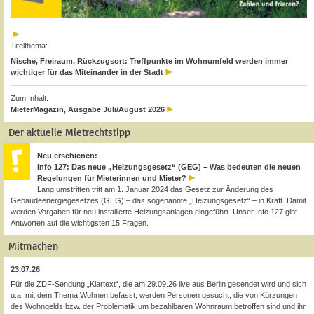
Titelthema:
Nische, Freiraum, Rückzugsort: Treffpunkte im Wohnumfeld werden immer
wichtiger für das Miteinander in der Stadt
Zum Inhalt:
MieterMagazin, Ausgabe Juli/August 2026
Der aktuelle Mietrechtstipp
Neu erschienen:
Info 127: Das neue „Heizungsgesetz“ (GEG) – Was bedeuten die neuen
Regelungen für Mieterinnen und Mieter?
Lang umstritten tritt am 1. Januar 2024 das Gesetz zur Änderung des
Gebäudeenergiegesetzes (GEG) – das sogenannte „Heizungsgesetz“ – in Kraft. Damit
werden Vorgaben für neu installierte Heizungsanlagen eingeführt. Unser Info 127 gibt
Antworten auf die wichtigsten 15 Fragen.
Mitmachen
23.07.26
Für die ZDF-Sendung „Klartext“, die am 29.09.26 live aus Berlin gesendet wird und sich
u.a. mit dem Thema Wohnen befasst, werden Personen gesucht, die von Kürzungen
des Wohngelds bzw. der Problematik um bezahlbaren Wohnraum betroffen sind und ihr