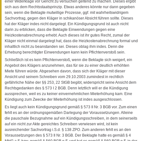
einer Widerklage vor Gericht zu versuchen geltend zu machen. Dieses ergibt
sich aus dem Rechtsstaatsprinzip. Etwas anderes könnte nur dann gegeben
sein, wenn die Beklagte mutwillige Prozesse, ggf. mit wahrheitswidrigem
Sachvortrag, gegen den Kläger in schikanöser Absicht führen sollte. Dieses
hat der Kläger indes nicht dargelegt. Ein Kündigungsgrund ist auch nicht
darin zu erblicken, dass die Beklagte Einwendungen gegen eine
Heizkostenabrechnung erhebt. Auch dieses ist ihr gutes Recht, zumal der
Kläger nicht einmal dargelegt hat, dass die Heizkostenabrechnung formal und
inhaltlich nicht zu beanstanden sei. Dieses oblag ihm indes. Denn die
Erhebung berechtigter Einwendungen kann kein Pflichtenverstoß sein.
Schließlich ist es kein Pflichtenverstoß, wenn die Beklagte sich weigert, ein
Angebot des Klägers anzunehmen, das für sie zu einer deutlich erhöhten
Miete führen würde. Abgesehen davon, dass sich der Kläger mit dieser
Ansicht und seinem Schreiben vom 29.10.2003 zumindest in rechtlich
gefährliche Nähe der §§ 253, 22 StGB begibt, widerspricht seine Ansicht dem
Rechtsgedanken des § 573 I 2 BGB. Denn letztlich will er die Kündigung
aussprechen, weil es zu keiner einvernehmlichen Mieterhöhung kam. Eine
Kündigung zum Zwecke der Mieterhöhung ist indes ausgeschlossen.
Es liegt auch kein Kündigungsgrund gemäß § 573 II Nr. 3 BGB vor. Zum einen
fehlt es an der ordnungsgemäßen Darlegung der Voraussetzungen. Alleine
die pauschale Bezugnahme auf ein Kündigungsschreiben, in dem seinerseits
auf ein nicht zur Akte gereichtes Schreiben verwiesen wird, ist kein
ausreichender Sachvortrag i.S.d. § 138 ZPO. Zum anderen fehlt es an den
Voraussetzungen des § 573 Il Nr. 3 BGB. Der Beklagte hatte es gemäß § 4
MHG a.F. bzw. gemäß § 560 BGB n.F. und hat es gemäß § 560 BGB n.F. in der