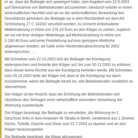
er an, dass die Beklagte sich geweigert habe, sein Angebot vom 22.9.2003
auf Übernahme von Betriebskosten anzunehmen; hierdurch erleide er einen
wirtschaftlichen Nachteil und sei an der wirtschaftlichen Verwertung des
Grundstücks gehindert; die Beklagte sei in dem Rechtsstreit vor dem AG
Schöneberg 17 C 142/02 verurteilt worden, zu Unrecht einbehaltene
Mietminderung in Höhe von 376,24 Euro an den Kläger zu zahlen, zugleich
sei sie mit ihrer dortigen Widerklage auf Mietrückzahlung in Höhe von
3.190,46 Euro und einer Feststellung auf eine geringere Miethöhe
abgewiesen worden; sie habe einer Heizkostenabrechnung für 2002
widersprochen. …
Mit Schreiben vom 22.10.2003 ließ die Beklagte der Kündigung
widersprechen und forderte den Kläger auf, bis zum 30.11.2003 zu erklären,
dass dieser keine Rechte aus der Kündigung herleiten werde. Mit Schreiben
vom 29.10.2003 teilte der Kläger mit, dass er die Kündigung nur dann
zurücknehme, wenn die Beklagte bereit sei, alle Betriebskosten zusätzlich zu
übernehmen.
Der Kläger ist der Ansicht, dass die Erhöhung der Betriebskosten seit
Abschluss des Vertrages einer wirtschaftlich sinnvollen Verwertung der
Wohnung zuwiderlaufe.
Der Kläger beantragt, die Beklagte zu verurteilen, die Wohnung im 1.
Geschoss links in dem Anwesen W.-Straße in Berlin, bestehend aus 1 Zimmer,
Küche, Toilette, Dusche und Diele zum 31.7.2004 zu räumen und an den
Kläger herauszugeben.
Die Beklagte beantragt, die Klage abzuweisen.