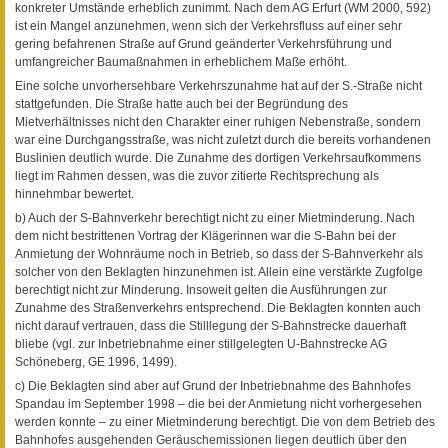
konkreter Umstände erheblich zunimmt. Nach dem AG Erfurt (WM 2000, 592)
ist ein Mangel anzunehmen, wenn sich der Verkehrsfluss auf einer sehr
gering befahrenen Straße auf Grund geänderter Verkehrsführung und
umfangreicher Baumaßnahmen in erheblichem Maße erhöht.
Eine solche unvorhersehbare Verkehrszunahme hat auf der S.-Straße nicht
stattgefunden. Die Straße hatte auch bei der Begründung des
Mietverhältnisses nicht den Charakter einer ruhigen Nebenstraße, sondern
war eine Durchgangsstraße, was nicht zuletzt durch die bereits vorhandenen
Buslinien deutlich wurde. Die Zunahme des dortigen Verkehrsaufkommens
liegt im Rahmen dessen, was die zuvor zitierte Rechtsprechung als
hinnehmbar bewertet.
b) Auch der S-Bahnverkehr berechtigt nicht zu einer Mietminderung. Nach
dem nicht bestrittenen Vortrag der Klägerinnen war die S-Bahn bei der
Anmietung der Wohnräume noch in Betrieb, so dass der S-Bahnverkehr als
solcher von den Beklagten hinzunehmen ist. Allein eine verstärkte Zugfolge
berechtigt nicht zur Minderung. Insoweit gelten die Ausführungen zur
Zunahme des Straßenverkehrs entsprechend. Die Beklagten konnten auch
nicht darauf vertrauen, dass die Stilllegung der S-Bahnstrecke dauerhaft
bliebe (vgl. zur Inbetriebnahme einer stillgelegten U-Bahnstrecke AG
Schöneberg, GE 1996, 1499).
c) Die Beklagten sind aber auf Grund der Inbetriebnahme des Bahnhofes
Spandau im September 1998 – die bei der Anmietung nicht vorhergesehen
werden konnte – zu einer Mietminderung berechtigt. Die von dem Betrieb des
Bahnhofes ausgehenden Geräuschemissionen liegen deutlich über den