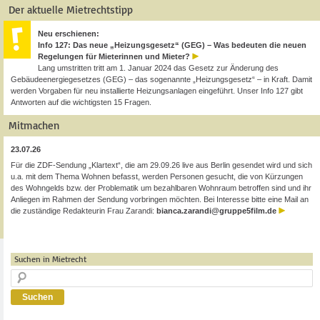
Der aktuelle Mietrechtstipp
Neu erschienen:
Info 127: Das neue „Heizungsgesetz“ (GEG) – Was bedeuten die neuen
Regelungen für Mieterinnen und Mieter?
Lang umstritten tritt am 1. Januar 2024 das Gesetz zur Änderung des
Gebäudeenergiegesetzes (GEG) – das sogenannte „Heizungsgesetz“ – in Kraft. Damit
werden Vorgaben für neu installierte Heizungsanlagen eingeführt. Unser Info 127 gibt
Antworten auf die wichtigsten 15 Fragen.
Mitmachen
23.07.26
Für die ZDF-Sendung „Klartext“, die am 29.09.26 live aus Berlin gesendet wird und sich
u.a. mit dem Thema Wohnen befasst, werden Personen gesucht, die von Kürzungen
des Wohngelds bzw. der Problematik um bezahlbaren Wohnraum betroffen sind und ihr
Anliegen im Rahmen der Sendung vorbringen möchten. Bei Interesse bitte eine Mail an
die zuständige Redakteurin Frau Zarandi:
bianca.zarandi@gruppe5film.de
Suchen in Mietrecht