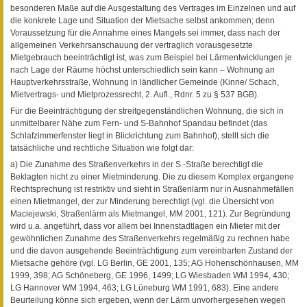
besonderen Maße auf die Ausgestaltung des Vertrages im Einzelnen und auf
die konkrete Lage und Situation der Mietsache selbst ankommen; denn
Voraussetzung für die Annahme eines Mangels sei immer, dass nach der
allgemeinen Verkehrsanschauung der vertraglich vorausgesetzte
Mietgebrauch beeinträchtigt ist, was zum Beispiel bei Lärmentwicklungen je
nach Lage der Räume höchst unterschiedlich sein kann – Wohnung an
Hauptverkehrsstraße, Wohnung in ländlicher Gemeinde (Kinne/ Schach,
Mietvertrags- und Mietprozessrecht, 2. Aufl., Rdnr. 5 zu § 537 BGB).
Für die Beeinträchtigung der streitgegenständlichen Wohnung, die sich in
unmittelbarer Nähe zum Fern- und S-Bahnhof Spandau befindet (das
Schlafzimmerfenster liegt in Blickrichtung zum Bahnhof), stellt sich die
tatsächliche und rechtliche Situation wie folgt dar:
a) Die Zunahme des Straßenverkehrs in der S.-Straße berechtigt die
Beklagten nicht zu einer Mietminderung. Die zu diesem Komplex ergangene
Rechtsprechung ist restriktiv und sieht in Straßenlärm nur in Ausnahmefällen
einen Mietmangel, der zur Minderung berechtigt (vgl. die Übersicht von
Maciejewski, Straßenlärm als Mietmangel, MM 2001, 121). Zur Begründung
wird u.a. angeführt, dass vor allem bei Innenstadtlagen ein Mieter mit der
gewöhnlichen Zunahme des Straßenverkehrs regelmäßig zu rechnen habe
und die davon ausgehende Beeinträchtigung zum vereinbarten Zustand der
Mietsache gehöre (vgl. LG Berlin, GE 2001, 135; AG Hohenschönhausen, MM
1999, 398; AG Schöneberg, GE 1996, 1499; LG Wiesbaden WM 1994, 430;
LG Hannover WM 1994, 463; LG Lüneburg WM 1991, 683). Eine andere
Beurteilung könne sich ergeben, wenn der Lärm unvorhergesehen wegen