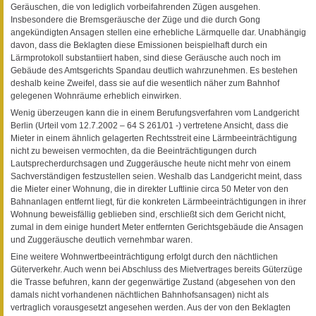
Geräuschen, die von lediglich vorbeifahrenden Zügen ausgehen.
Insbesondere die Bremsgeräusche der Züge und die durch Gong
angekündigten Ansagen stellen eine erhebliche Lärmquelle dar. Unabhängig
davon, dass die Beklagten diese Emissionen beispielhaft durch ein
Lärmprotokoll substantiiert haben, sind diese Geräusche auch noch im
Gebäude des Amtsgerichts Spandau deutlich wahrzunehmen. Es bestehen
deshalb keine Zweifel, dass sie auf die wesentlich näher zum Bahnhof
gelegenen Wohnräume erheblich einwirken.
Wenig überzeugen kann die in einem Berufungsverfahren vom Landgericht
Berlin (Urteil vom 12.7.2002 – 64 S 261/01 -) vertretene Ansicht, dass die
Mieter in einem ähnlich gelagerten Rechtsstreit eine Lärmbeeinträchtigung
nicht zu beweisen vermochten, da die Beeinträchtigungen durch
Lautsprecherdurchsagen und Zuggeräusche heute nicht mehr von einem
Sachverständigen festzustellen seien. Weshalb das Landgericht meint, dass
die Mieter einer Wohnung, die in direkter Luftlinie circa 50 Meter von den
Bahnanlagen entfernt liegt, für die konkreten Lärmbeeinträchtigungen in ihrer
Wohnung beweisfällig geblieben sind, erschließt sich dem Gericht nicht,
zumal in dem einige hundert Meter entfernten Gerichtsgebäude die Ansagen
und Zuggeräusche deutlich vernehmbar waren.
Eine weitere Wohnwertbeeinträchtigung erfolgt durch den nächtlichen
Güterverkehr. Auch wenn bei Abschluss des Mietvertrages bereits Güterzüge
die Trasse befuhren, kann der gegenwärtige Zustand (abgesehen von den
damals nicht vorhandenen nächtlichen Bahnhofsansagen) nicht als
vertraglich vorausgesetzt angesehen werden. Aus der von den Beklagten