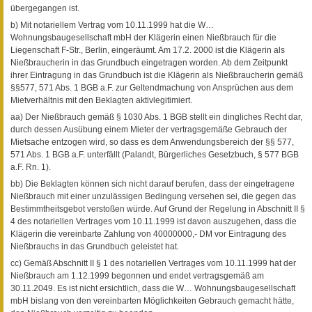
übergegangen ist.
b) Mit notariellem Vertrag vom 10.11.1999 hat die W…
Wohnungsbaugesellschaft mbH der Klägerin einen Nießbrauch für die
Liegenschaft F-Str., Berlin, eingeräumt. Am 17.2. 2000 ist die Klägerin als
Nießbraucherin in das Grundbuch eingetragen worden. Ab dem Zeitpunkt
ihrer Eintragung in das Grundbuch ist die Klägerin als Nießbraucherin gemäß
§§577, 571 Abs. 1 BGB a.F. zur Geltendmachung von Ansprüchen aus dem
Mietverhältnis mit den Beklagten aktivlegitimiert.
aa) Der Nießbrauch gemäß § 1030 Abs. 1 BGB stellt ein dingliches Recht dar,
durch dessen Ausübung einem Mieter der vertragsgemäße Gebrauch der
Mietsache entzogen wird, so dass es dem Anwendungsbereich der §§ 577,
571 Abs. 1 BGB a.F. unterfällt (Palandt, Bürgerliches Gesetzbuch, § 577 BGB
a.F. Rn. 1).
bb) Die Beklagten können sich nicht darauf berufen, dass der eingetragene
Nießbrauch mit einer unzulässigen Bedingung versehen sei, die gegen das
Bestimmtheitsgebot verstoßen würde. Auf Grund der Regelung in Abschnitt II §
4 des notariellen Vertrages vom 10.11.1999 ist davon auszugehen, dass die
Klägerin die vereinbarte Zahlung von 40000000,- DM vor Eintragung des
Nießbrauchs in das Grundbuch geleistet hat.
cc) Gemäß Abschnitt II § 1 des notariellen Vertrages vom 10.11.1999 hat der
Nießbrauch am 1.12.1999 begonnen und endet vertragsgemäß am
30.11.2049. Es ist nicht ersichtlich, dass die W… Wohnungsbaugesellschaft
mbH bislang von den vereinbarten Möglichkeiten Gebrauch gemacht hätte,