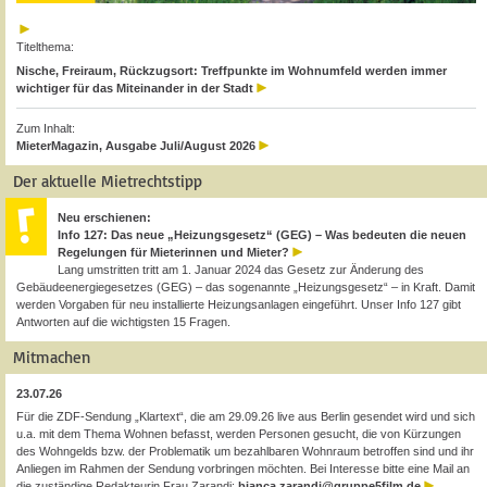
Titelthema:
Nische, Freiraum, Rückzugsort: Treffpunkte im Wohnumfeld werden immer
wichtiger für das Miteinander in der Stadt
Zum Inhalt:
MieterMagazin, Ausgabe Juli/August 2026
Der aktuelle Mietrechtstipp
Neu erschienen:
Info 127: Das neue „Heizungsgesetz“ (GEG) – Was bedeuten die neuen
Regelungen für Mieterinnen und Mieter?
Lang umstritten tritt am 1. Januar 2024 das Gesetz zur Änderung des
Gebäudeenergiegesetzes (GEG) – das sogenannte „Heizungsgesetz“ – in Kraft. Damit
werden Vorgaben für neu installierte Heizungsanlagen eingeführt. Unser Info 127 gibt
Antworten auf die wichtigsten 15 Fragen.
Mitmachen
23.07.26
Für die ZDF-Sendung „Klartext“, die am 29.09.26 live aus Berlin gesendet wird und sich
u.a. mit dem Thema Wohnen befasst, werden Personen gesucht, die von Kürzungen
des Wohngelds bzw. der Problematik um bezahlbaren Wohnraum betroffen sind und ihr
Anliegen im Rahmen der Sendung vorbringen möchten. Bei Interesse bitte eine Mail an
die zuständige Redakteurin Frau Zarandi:
bianca.zarandi@gruppe5film.de