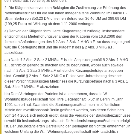
den Nießbrauch vorzeitig zu beenden.
2. Die Klägerin kann von den Beklagten die Zustimmung zur Erhöhung des
Nettokaltmietzinses für die von ihnen innegehaltene Wohnung im Hause F.-
Str. in Berlin von 353,23 DM um einen Betrag von 36,46 DM auf 389,69 DM
(199,25 Euro) mit Wirkung ab dem 1.11.2000 verlangen.
a) Der von der Klägerin formulierte Klageantrag ist zulässig. Insbesondere
entspricht das Mieterhöhungsverlangen der Klägerin vom 16.8.2000 den
formellen Anforderungen des § 2 Abs. 2 Satz 2 MHG a.F., so dass es geeignet
war, die Überlegungsfrist und die Klagefrist des § 2 Abs. 3 MHG a.F.
auszulösen.
aa) Nach § 2 Abs. 2 Satz 2 MHG a.F. ist ein Anspruch gemäß § 2 Abs. 1 MHG
a.F. schriftlich geltend zu machen und zu begründen, wobei auch etwaige
nach § 2 Abs. 1 Satz 2 MHG a.F. erhebliche Kürzungsbeträge anzugeben
sind. Gemäß § 2 Abs. 1 Satz 2 MHG a.F. sind vom Jahresbetrag des nach
dieser Vorschrift zulässigen Mietzinses die Kürzungsbeträge nach § 3 Abs. 1
Satz 3 bis 7 MHG a.F. abzuziehen.
bb) Dem Vorbringen der Parteien ist zu entnehmen, dass die W…
Wohnungsbaugesellschaft mbH ihre Liegenschaft F.-Str. in Berlin im Jahr
1991 saniert hat. Zwar sind die Sanierungsmaßnahmen mit öffentlichen
Mitteln der Investitionsbank Berlin gefördert worden, aus deren Schreiben
vom 24.4.2001 sich jedoch ergibt, dass die Vergabe der Baukostenzuschüsse
sowohl für Instandsetzungs- als auch für Modernisierungsmaßnahmen erfolgt
ist. Der unsubstantiierten Darstellung der Beklagten ist nicht zu entnehmen, in
welchem Umfang die W… Wohnungsbaugesellschaft mbH tatsächlich