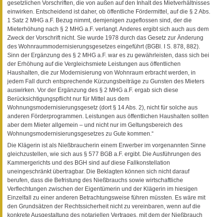
gesetzlichen Vorschriften, die von außen auf den Inhalt des Mietverhältnisses
einwirken. Entscheidend ist daher, ob öffentliche Fördermittel, auf die § 2 Abs.
1 Satz 2 MHG a.F. Bezug nimmt, demjenigen zugeflossen sind, der die
Mieterhöhung nach § 2 MHG a.F. verlangt. Anderes ergibt sich auch aus dem
Zweck der Vorschrift nicht. Sie wurde 1978 durch das Gesetz zur Änderung
des Wohnraummodernisierungsgesetzes eingeführt (BGBl. I S. 878, 882).
Sinn der Ergänzung des § 2 MHG a.F. war es zu gewährleisten, dass sich bei
der Erhöhung auf die Vergleichsmiete Leistungen aus öffentlichen
Haushalten, die zur Modernisierung von Wohnraum erbracht werden, in
jedem Fall durch entsprechende Kürzungsbeiträge zu Gunsten des Mieters
auswirken. Vor der Ergänzung des § 2 MHG a.F. ergab sich diese
Berücksichtigungspflicht nur für Mittel aus dem
Wohnungsmodernisierungsgesetz (dort § 14 Abs. 2), nicht für solche aus
anderen Förderprogrammen. Leistungen aus öffentlichen Haushalten sollten
aber dem Mieter allgemein – und nicht nur im Geltungsbereich des
Wohnungsmodernisierungsgesetzes zu Gute kommen.“
Die Klägerin ist als Nießbraucherin einem Erwerber im vorgenannten Sinne
gleichzustellen, wie sich aus § 577 BGB a.F. ergibt. Die Ausführungen des
Kammergerichts und des BGH sind auf diese Fallkonstellation
uneingeschränkt übertragbar. Die Beklagten können sich nicht darauf
berufen, dass die Befristung des Nießbrauchs sowie wirtschaftliche
Verflechtungen zwischen der Eigentümerin und der Klägerin im hiesigen
Einzelfall zu einer anderen Betrachtungsweise führen müssten. Es wäre mit
den Grundsätzen der Rechtssicherheit nicht zu vereinbaren, wenn auf die
konkrete Ausgestaltung des notariellen Vertrages, mit dem der Nießbrauch