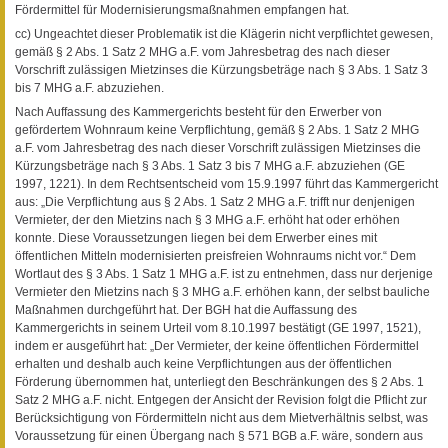
Fördermittel für Modernisierungsmaßnahmen empfangen hat.
cc) Ungeachtet dieser Problematik ist die Klägerin nicht verpflichtet gewesen,
gemäß § 2 Abs. 1 Satz 2 MHG a.F. vom Jahresbetrag des nach dieser
Vorschrift zulässigen Mietzinses die Kürzungsbeträge nach § 3 Abs. 1 Satz 3
bis 7 MHG a.F. abzuziehen.
Nach Auffassung des Kammergerichts besteht für den Erwerber von
gefördertem Wohnraum keine Verpflichtung, gemäß § 2 Abs. 1 Satz 2 MHG
a.F. vom Jahresbetrag des nach dieser Vorschrift zulässigen Mietzinses die
Kürzungsbeträge nach § 3 Abs. 1 Satz 3 bis 7 MHG a.F. abzuziehen (GE
1997, 1221). In dem Rechtsentscheid vom 15.9.1997 führt das Kammergericht
aus: „Die Verpflichtung aus § 2 Abs. 1 Satz 2 MHG a.F. trifft nur denjenigen
Vermieter, der den Mietzins nach § 3 MHG a.F. erhöht hat oder erhöhen
konnte. Diese Voraussetzungen liegen bei dem Erwerber eines mit
öffentlichen Mitteln modernisierten preisfreien Wohnraums nicht vor.“ Dem
Wortlaut des § 3 Abs. 1 Satz 1 MHG a.F. ist zu entnehmen, dass nur derjenige
Vermieter den Mietzins nach § 3 MHG a.F. erhöhen kann, der selbst bauliche
Maßnahmen durchgeführt hat. Der BGH hat die Auffassung des
Kammergerichts in seinem Urteil vom 8.10.1997 bestätigt (GE 1997, 1521),
indem er ausgeführt hat: „Der Vermieter, der keine öffentlichen Fördermittel
erhalten und deshalb auch keine Verpflichtungen aus der öffentlichen
Förderung übernommen hat, unterliegt den Beschränkungen des § 2 Abs. 1
Satz 2 MHG a.F. nicht. Entgegen der Ansicht der Revision folgt die Pflicht zur
Berücksichtigung von Fördermitteln nicht aus dem Mietverhältnis selbst, was
Voraussetzung für einen Übergang nach § 571 BGB a.F. wäre, sondern aus