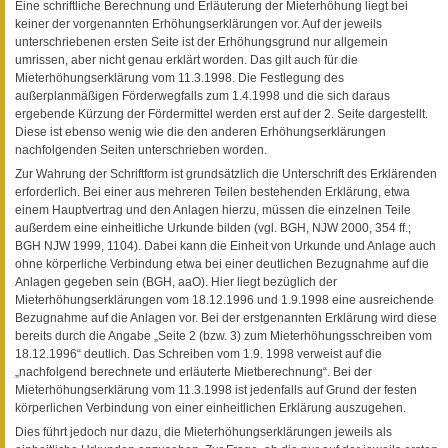
Eine schriftliche Berechnung und Erläuterung der Mieterhöhung liegt bei
keiner der vorgenannten Erhöhungserklärungen vor. Auf der jeweils
unterschriebenen ersten Seite ist der Erhöhungsgrund nur allgemein
umrissen, aber nicht genau erklärt worden. Das gilt auch für die
Mieterhöhungserklärung vom 11.3.1998. Die Festlegung des
außerplanmäßigen Förderwegfalls zum 1.4.1998 und die sich daraus
ergebende Kürzung der Fördermittel werden erst auf der 2. Seite dargestellt.
Diese ist ebenso wenig wie die den anderen Erhöhungserklärungen
nachfolgenden Seiten unterschrieben worden.
Zur Wahrung der Schriftform ist grundsätzlich die Unterschrift des Erklärenden
erforderlich. Bei einer aus mehreren Teilen bestehenden Erklärung, etwa
einem Hauptvertrag und den Anlagen hierzu, müssen die einzelnen Teile
außerdem eine einheitliche Urkunde bilden (vgl. BGH, NJW 2000, 354 ff.;
BGH NJW 1999, 1104). Dabei kann die Einheit von Urkunde und Anlage auch
ohne körperliche Verbindung etwa bei einer deutlichen Bezugnahme auf die
Anlagen gegeben sein (BGH, aaO). Hier liegt bezüglich der
Mieterhöhungserklärungen vom 18.12.1996 und 1.9.1998 eine ausreichende
Bezugnahme auf die Anlagen vor. Bei der erstgenannten Erklärung wird diese
bereits durch die Angabe „Seite 2 (bzw. 3) zum Mieterhöhungsschreiben vom
18.12.1996“ deutlich. Das Schreiben vom 1.9. 1998 verweist auf die
„nachfolgend berechnete und erläuterte Mietberechnung“. Bei der
Mieterhöhungserklärung vom 11.3.1998 ist jedenfalls auf Grund der festen
körperlichen Verbindung von einer einheitlichen Erklärung auszugehen.
Dies führt jedoch nur dazu, die Mieterhöhungserklärungen jeweils als