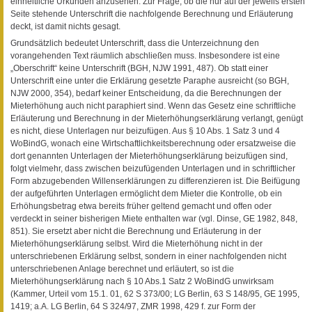
einheitliche Urkunden anzusehen. Zur Frage, ob die nur auf der jeweils ersten
Seite stehende Unterschrift die nachfolgende Berechnung und Erläuterung
deckt, ist damit nichts gesagt.
Grundsätzlich bedeutet Unterschrift, dass die Unterzeichnung den
vorangehenden Text räumlich abschließen muss. Insbesondere ist eine
„Oberschrift“ keine Unterschrift (BGH, NJW 1991, 487). Ob statt einer
Unterschrift eine unter die Erklärung gesetzte Paraphe ausreicht (so BGH,
NJW 2000, 354), bedarf keiner Entscheidung, da die Berechnungen der
Mieterhöhung auch nicht paraphiert sind. Wenn das Gesetz eine schriftliche
Erläuterung und Berechnung in der Mieterhöhungserklärung verlangt, genügt
es nicht, diese Unterlagen nur beizufügen. Aus § 10 Abs. 1 Satz 3 und 4
WoBindG, wonach eine Wirtschaftlichkeitsberechnung oder ersatzweise die
dort genannten Unterlagen der Mieterhöhungserklärung beizufügen sind,
folgt vielmehr, dass zwischen beizufügenden Unterlagen und in schriftlicher
Form abzugebenden Willenserklärungen zu differenzieren ist. Die Beifügung
der aufgeführten Unterlagen ermöglicht dem Mieter die Kontrolle, ob ein
Erhöhungsbetrag etwa bereits früher geltend gemacht und offen oder
verdeckt in seiner bisherigen Miete enthalten war (vgl. Dinse, GE 1982, 848,
851). Sie ersetzt aber nicht die Berechnung und Erläuterung in der
Mieterhöhungserklärung selbst. Wird die Mieterhöhung nicht in der
unterschriebenen Erklärung selbst, sondern in einer nachfolgenden nicht
unterschriebenen Anlage berechnet und erläutert, so ist die
Mieterhöhungserklärung nach § 10 Abs.1 Satz 2 WoBindG unwirksam
(Kammer, Urteil vom 15.1. 01, 62 S 373/00; LG Berlin, 63 S 148/95, GE 1995,
1419; a.A. LG Berlin, 64 S 324/97, ZMR 1998, 429 f. zur Form der