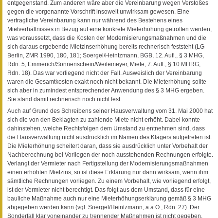
entgegenstand. Zum anderen wäre aber die Vereinbarung wegen Verstoßes
gegen die vorgenannte Vorschrift insoweit unwirksam gewesen. Eine
vertragliche Vereinbarung kann nur während des Bestehens eines
Mietverhältnisses in Bezug auf eine konkrete Mieterhöhung getroffen werden,
was voraussetzt, dass die Kosten der Modernisierungsmaßnahmen und die
sich daraus ergebende Mietzinserhöhung bereits rechnerisch feststeht (LG
Berlin, ZMR 1990, 180, 181; Soergel/Heintzmann, BGB, 12. Aufl., § 3 MHG,
Rdn. 5; Emmerich/Sonnenschein/Weitemeyer, Miete, 7. Aufl., § 10 MHRG,
Rdn. 18). Das war vorliegend nicht der Fall. Ausweislich der Vereinbarung
waren die Gesamtkosten exakt noch nicht bekannt. Die Mieterhöhung sollte
sich aber in zumindest entsprechender Anwendung des § 3 MHG ergeben.
Sie stand damit rechnerisch noch nicht fest.
Auch auf Grund des Schreibens seiner Hausverwaltung vom 31. Mai 2000 hat
sich die von den Beklagten zu zahlende Miete nicht erhöht. Dabei konnte
dahinstehen, welche Rechtsfolgen dem Umstand zu entnehmen sind, dass
die Hausverwaltung nicht ausdrücklich im Namen des Klägers aufgetreten ist.
Die Mieterhöhung scheitert daran, dass sie ausdrücklich unter Vorbehalt der
Nachberechnung bei Vorliegen der noch ausstehenden Rechnungen erfolgte.
Verlangt der Vermieter nach Fertigstellung der Modernisierungsmaßnahmen
einen erhöhten Mietzins, so ist diese Erklärung nur dann wirksam, wenn ihm
sämtliche Rechnungen vorliegen. Zu einem Vorbehalt, wie vorliegend erfolgt,
ist der Vermieter nicht berechtigt. Das folgt aus dem Umstand, dass für eine
bauliche Maßnahme auch nur eine Mieterhöhungserklärung gemäß § 3 MHG
abgegeben werden kann (vgl. Soergel/Heintzmann, a.a.O., Rdn. 27). Der
Sonderfall klar voneinander zu trennender Maßnahmen ist nicht gegeben,