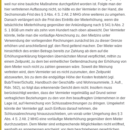
weil nur eine bauliche Maßnahme durchgeführt worden ist. Folgte man der
hier vertretenen Auffassung nicht, so hätte es der Vermieter in der Hand, die
Sechsmonats-Frist des § 3 Abs. 4 S. 2 Alt. 2 MHG ohne weiteres zu umgehen.
Danach verlängert sich die Frist des Eintritts der Mieterhöhung, wenn die
tatsächliche Mieterhöhung gegenüber der Ankündigung nach § 541 b Abs. 2
S. 1 BGB um mehr als zehn vom Hundert nach oben abweicht. Der Vermieter
könnte, ließe man die vorläufige Abrechnung zu, den Mietzins unter
Verwendung der vorliegenden Rechnungen zunächst bis zu dieser Grenze
erhöhen und anschließend ggf. den Rest geltend machen. Der Mieter wäre
hinsichtlich des ersten Betrags bereits zur Zahlung ab dem auf die
Erhöhungserklärung folgenden übernächsten Monat verpflichtet, mithin zu
einem Zeitpunkt, zu dem bei einheitlicher Geltendmachung der Erhöhung von
dem Mieter noch nicht zu zahlen gewesen wäre. Soweit die Meinung
vertreten wird, dem Vermieter sei es nicht zuzumuten, den Zeitpunkt
abzuwarten, bis zu dem die endgültige Höhe der Kosten feststeht (vgl.
Bub/Treier/Schultz, Handbuch der Geschäfts- und Wohnraummiete, 3. Aufl.,
Rdn. 562), so folgt das erkennende Gericht dem nicht. Insofern muss
berücksichtigt werden, dass der Vermieter regelmäßig auf Grund seiner
vertraglichen Beziehungen zu den von ihm beauftragten Unternehmen in der
Lage ist, auf Herreichung von Schlussabrechnungen zu dringen. Umgekehrt
könnte der Vermieter ggf. auch Einfluss darauf nehmen, die
Schlussabrechnung hinauszuschieben, um vorab unter Umgehung des § 3
Abs. 4 S. 2 Alt. 2 MHG eine vorläufige Mieterhöhung gegenüber dem Mieter
durchzusetzen. Dem Mieter sind entsprechende Möglichkeiten nicht eröffnet,
weshalb es angemessen erscheint, vor dem beschriebenen gesetzlichen