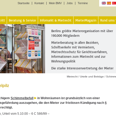
Startseite
Kontakt
Mein BMV
Jobs
Termine
Sprachen
ritt
Beratung & Service
Infomarkt & Mietrecht
MieterMagazin
Rund ums
Berlins größte Mieterorganisation mit über
190.000 Mitgliedern
Mieterberatung in allen Bezirken,
Schriftverkehr mit Vermietern,
Mietrechtsschutz für Gerichtsverfahren,
Informationen zum Mietrecht und zur
Wohnungspolitik
Die starke Interessenvertretung der Mieter
Mietrecht
/
Urteile und Beiträge
/
Schimme
lpilz
ächigem
Schimmelbefall
in Wohnräumen ist grundsätzlich von einer
gefährdung auszugehen, die den Mieter zur fristlosen Kündigung nach §
rechtigt.
, Urteil vom 5.10.00 – 6 C 586/99 –