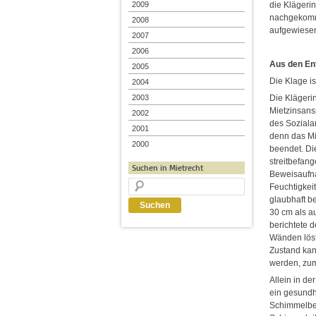
die Klägerin
2009
nachgekomm
2008
aufgewiese
2007
2006
Aus den En
2005
Die Klage is
2004
Die Klägeri
2003
Mietzinsans
2002
des Sozialam
2001
denn das Mi
2000
beendet. Di
streitbefan
Suchen in Mietrecht
Beweisaufna
Feuchtigkei
glaubhaft b
30 cm als a
berichtete 
Wänden löst
Zustand ka
werden, zuma
Allein in d
ein gesundh
Schimmelbef