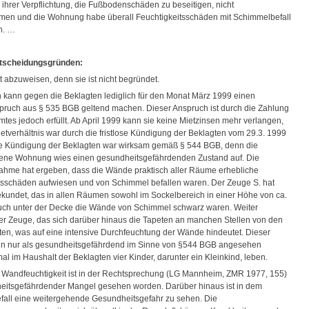
 ihrer Verpflichtung, die Fußbodenschäden zu beseitigen, nicht
en und die Wohnung habe überall Feuchtigkeitsschäden mit Schimmelbefall
n. …
tscheidungsgründen:
t abzuweisen, denn sie ist nicht begründet.
n kann gegen die Beklagten lediglich für den Monat März 1999 einen
pruch aus § 535 BGB geltend machen. Dieser Anspruch ist durch die Zahlung
tes jedoch erfüllt. Ab April 1999 kann sie keine Mietzinsen mehr verlangen,
etverhältnis war durch die fristlose Kündigung der Beklagten vom 29.3. 1999
e Kündigung der Beklagten war wirksam gemäß § 544 BGB, denn die
gene Wohnung wies einen gesundheitsgefährdenden Zustand auf. Die
hme hat ergeben, dass die Wände praktisch aller Räume erhebliche
tsschäden aufwiesen und von Schimmel befallen waren. Der Zeuge S. hat
ekundet, das in allen Räumen sowohl im Sockelbereich in einer Höhe von ca.
uch unter der Decke die Wände von Schimmel schwarz waren. Weiter
der Zeuge, das sich darüber hinaus die Tapeten an manchen Stellen von den
en, was auf eine intensive Durchfeuchtung der Wände hindeutet. Dieser
nn nur als gesundheitsgefährdend im Sinne von §544 BGB angesehen
l im Haushalt der Beklagten vier Kinder, darunter ein Kleinkind, leben.
er Wandfeuchtigkeit ist in der Rechtsprechung (LG Mannheim, ZMR 1977, 155)
eitsgefährdender Mangel gesehen worden. Darüber hinaus ist in dem
all eine weitergehende Gesundheitsgefahr zu sehen. Die