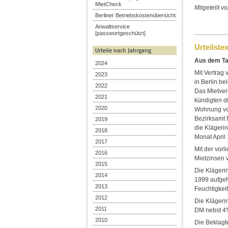
MietCheck
Mitgeteilt v
Berliner Betriebskostenübersicht
Anwaltservice
[passwortgeschützt]
Urteilstex
Urteile nach Jahrgang
Aus dem Ta
2024
Mit Vertrag
2023
in Berlin b
2022
Das Mietver
2021
kündigten di
2020
Wohnung vom
Bezirksamt 
2019
die Klägerin
2018
Monat April
2017
Mit der vor
2016
Mietzinsen 
2015
Die Klägeri
2014
1999 aufgef
2013
Feuchtigkei
2012
Die Klägeri
2011
DM nebst 4%
2010
Die Beklagt