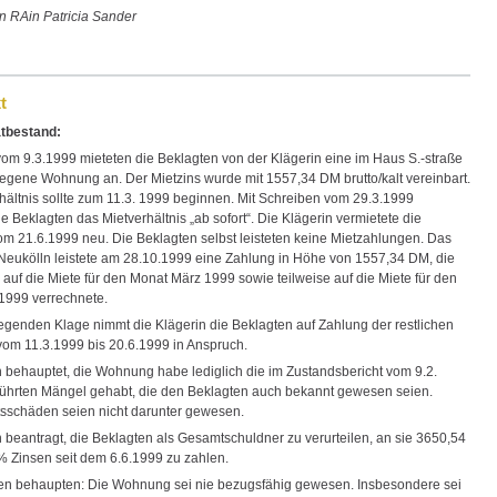
on RAin Patricia Sander
t
tbestand:
 vom 9.3.1999 mieteten die Beklagten von der Klägerin eine im Haus S.-straße
elegene Wohnung an. Der Mietzins wurde mit 1557,34 DM brutto/kalt vereinbart.
hältnis sollte zum 11.3. 1999 beginnen. Mit Schreiben vom 29.3.1999
e Beklagten das Mietverhältnis „ab sofort“. Die Klägerin vermietete die
 21.6.1999 neu. Die Beklagten selbst leisteten keine Mietzahlungen. Das
Neukölln leistete am 28.10.1999 eine Zahlung in Höhe von 1557,34 DM, die
 auf die Miete für den Monat März 1999 sowie teilweise auf die Miete für den
 1999 verrechnete.
liegenden Klage nimmt die Klägerin die Beklagten auf Zahlung der restlichen
vom 11.3.1999 bis 20.6.1999 in Anspruch.
n behauptet, die Wohnung habe lediglich die im Zustandsbericht vom 9.2.
ührten Mängel gehabt, die den Beklagten auch bekannt gewesen seien.
tsschäden seien nicht darunter gewesen.
n beantragt, die Beklagten als Gesamtschuldner zu verurteilen, an sie 3650,54
 Zinsen seit dem 6.6.1999 zu zahlen.
en behaupten: Die Wohnung sei nie bezugsfähig gewesen. Insbesondere sei