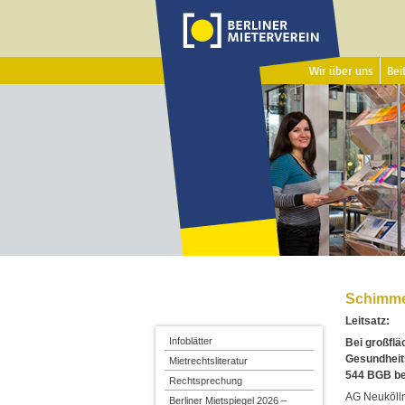
Wir über uns
Beit
Schimme
Leitsatz:
Infoblätter
Bei großfl
Gesundheits
Mietrechtsliteratur
544 BGB be
Rechtsprechung
AG Neukölln
Berliner Mietspiegel 2026 –