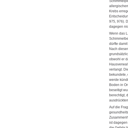
Schimmelpil
allergische
Krebs erreg
Entscheidu
975, 976). 
dagegen nic
Wenn das La
Schimmelbef
dürfte damit
Nach diesen
grundsätzli
obwohl er d
Hausverwalt
verlangt. D
bekundete, 
werde kündi
Boden in Or
beseitigt w
berechtigt, 
ausdrückten
Auf die Fra
gesundheits
Zusammenhan
ist dagegen 
die Gefahr 