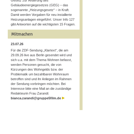
Gesetz zur Änderung des
Gebäudeenergiegesetzes (GEG) – das
sogenannte „Heizungsgesetz“ – in Kraft.
Damit werden Vorgaben für neu installierte
Heizungsanlagen eingeführt. Unser Info 127
gibt Antworten auf die wichtigsten 15 Fragen.
Mitmachen
23.07.26
Für die ZDF-Sendung „Klartext“, die am
29.09.26 live aus Berlin gesendet wird und
sich u.a. mit dem Thema Wohnen befasst,
werden Personen gesucht, die von
Kürzungen des Wohngelds bzw. der
Problematik um bezahlbaren Wohnraum
betroffen sind und ihr Anliegen im Rahmen
der Sendung vorbringen möchten. Bei
Interesse bitte eine Mail an die zuständige
Redakteurin Frau Zarandi:
bianca.zarandi@gruppe5film.de