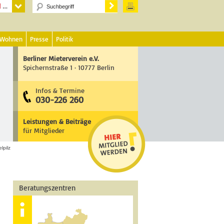
 Wohnen
Presse
Politik
Berliner Mieterverein e.V.
Spichernstraße 1 · 10777 Berlin
Infos & Termine
030-226 260
Leistungen & Beiträge
für Mitglieder
lpilz
Beratungszentren