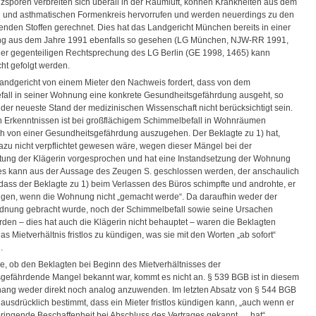
zsporen verbreiten sich überall in der Raumluft, können Krankheiten aus dem
n und asthmatischen Formenkreis hervorrufen und werden neuerdings zu den
enden Stoffen gerechnet. Dies hat das Landgericht München bereits in einer
ng aus dem Jahre 1991 ebenfalls so gesehen (LG München, NJW-RR 1991,
Der gegenteiligen Rechtsprechung des LG Berlin (GE 1998, 1465) kann
ht gefolgt werden.
ndgericht von einem Mieter den Nachweis fordert, dass von dem
all in seiner Wohnung eine konkrete Gesundheitsgefährdung ausgeht, so
 der neueste Stand der medizinischen Wissenschaft nicht berücksichtigt sein.
 Erkenntnissen ist bei großflächigem Schimmelbefall in Wohnräumen
ch von einer Gesundheitsgefährdung auszugehen. Der Beklagte zu 1) hat,
azu nicht verpflichtet gewesen wäre, wegen dieser Mängel bei der
ung der Klägerin vorgesprochen und hat eine Instandsetzung der Wohnung
ies kann aus der Aussage des Zeugen S. geschlossen werden, der anschaulich
dass der Beklagte zu 1) beim Verlassen des Büros schimpfte und androhte, er
gen, wenn die Wohnung nicht „gemacht werde“. Da daraufhin weder der
dnung gebracht wurde, noch der Schimmelbefall sowie seine Ursachen
urden – dies hat auch die Klägerin nicht behauptet – waren die Beklagten
das Mietverhältnis fristlos zu kündigen, was sie mit den Worten „ab sofort“
.
ge, ob den Beklagten bei Beginn des Mietverhältnisses der
gefährdende Mangel bekannt war, kommt es nicht an. § 539 BGB ist in diesem
g weder direkt noch analog anzuwenden. Im letzten Absatz von § 544 BGB
ausdrücklich bestimmt, dass ein Mieter fristlos kündigen kann, „auch wenn er
bringende Beschaffenheit bei Abschluss des Vertrages gekannt … hat“. …