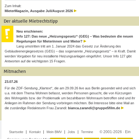
Zum Inhalt:
MieterMagazin, Ausgabe Juli/August 2026
Der aktuelle Mietrechtstipp
Neu erschienen:
Info 127: Das neue „Heizungsgesetz“ (GEG) – Was bedeuten die neuen
Regelungen für Mieterinnen und Mieter?
Lang umstritten tritt am 1. Januar 2024 das Gesetz zur Änderung des
Gebäudeenergiegesetzes (GEG) – das sogenannte „Heizungsgesetz“ – in Kraft. Damit
werden Vorgaben für neu installierte Heizungsanlagen eingeführt. Unser Info 127 gibt
Antworten auf die wichtigsten 15 Fragen.
Mitmachen
23.07.26
Für die ZDF-Sendung „Klartext“, die am 29.09.26 live aus Berlin gesendet wird und sich
u.a. mit dem Thema Wohnen befasst, werden Personen gesucht, die von Kürzungen
des Wohngelds bzw. der Problematik um bezahlbaren Wohnraum betroffen sind und ihr
Anliegen im Rahmen der Sendung vorbringen möchten. Bei Interesse bitte eine Mail an
die zuständige Redakteurin Frau Zarandi:
bianca.zarandi@gruppe5film.de
© 2001-2026 · Ein
Startseite
Kontakt
Mein BMV
Jobs
Termine