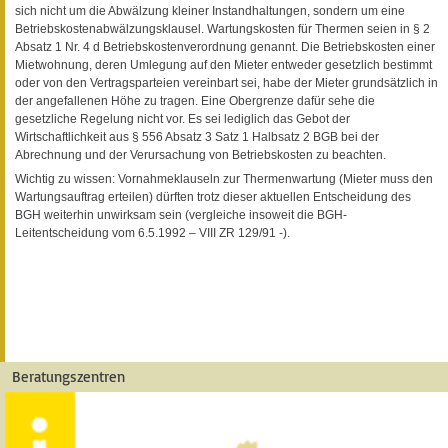
sich nicht um die Abwälzung kleiner Instandhaltungen, sondern um eine
Betriebskostenabwälzungsklausel. Wartungskosten für Thermen seien in § 2
Absatz 1 Nr. 4 d Betriebskostenverordnung genannt. Die Betriebskosten einer
Mietwohnung, deren Umlegung auf den Mieter entweder gesetzlich bestimmt
oder von den Vertragsparteien vereinbart sei, habe der Mieter grundsätzlich in
der angefallenen Höhe zu tragen. Eine Obergrenze dafür sehe die
gesetzliche Regelung nicht vor. Es sei lediglich das Gebot der
Wirtschaftlichkeit aus § 556 Absatz 3 Satz 1 Halbsatz 2 BGB bei der
Abrechnung und der Verursachung von Betriebskosten zu beachten.
Wichtig zu wissen: Vornahmeklauseln zur Thermenwartung (Mieter muss den
Wartungsauftrag erteilen) dürften trotz dieser aktuellen Entscheidung des
BGH weiterhin unwirksam sein (vergleiche insoweit die BGH-
Leitentscheidung vom 6.5.1992 – VIII ZR 129/91 -).
Beratungszentren