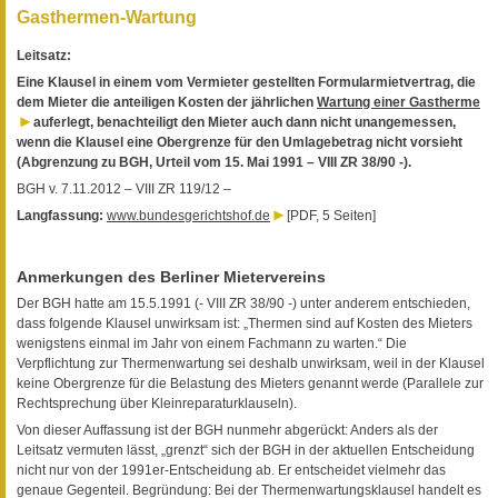
Gasthermen-Wartung
Leitsatz:
Eine Klausel in einem vom Vermieter gestellten Formularmietvertrag, die
dem Mieter die anteiligen Kosten der jährlichen
Wartung einer Gastherme
auferlegt, benachteiligt den Mieter auch dann nicht unangemessen,
wenn die Klausel eine Obergrenze für den Umlagebetrag nicht vorsieht
(Abgrenzung zu BGH, Urteil vom 15. Mai 1991 – VIII ZR 38/90 -).
BGH v. 7.11.2012 – VIII ZR 119/12 –
Langfassung:
www.bundesgerichtshof.de
[PDF, 5 Seiten]
Anmerkungen des Berliner Mietervereins
Der BGH hatte am 15.5.1991 (- VIII ZR 38/90 -) unter anderem entschieden,
dass folgende Klausel unwirksam ist: „Thermen sind auf Kosten des Mieters
wenigstens einmal im Jahr von einem Fachmann zu warten.“ Die
Verpflichtung zur Thermenwartung sei deshalb unwirksam, weil in der Klausel
keine Obergrenze für die Belastung des Mieters genannt werde (Parallele zur
Rechtsprechung über Kleinreparaturklauseln).
Von dieser Auffassung ist der BGH nunmehr abgerückt: Anders als der
Leitsatz vermuten lässt, „grenzt“ sich der BGH in der aktuellen Entscheidung
nicht nur von der 1991er-Entscheidung ab. Er entscheidet vielmehr das
genaue Gegenteil. Begründung: Bei der Thermenwartungsklausel handelt es