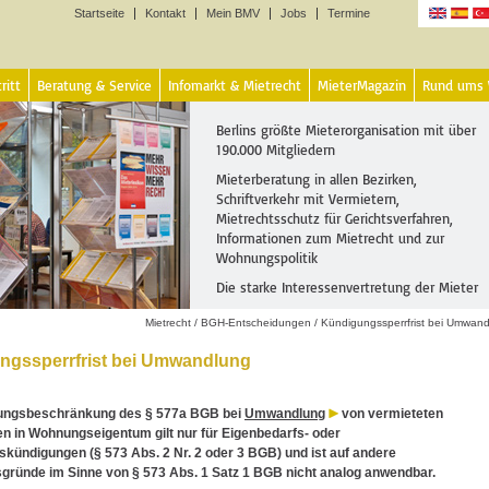
Startseite
Kontakt
Mein BMV
Jobs
Termine
Sprachen
ritt
Beratung & Service
Infomarkt & Mietrecht
MieterMagazin
Rund ums
Berlins größte Mieterorganisation mit über
190.000 Mitgliedern
Mieterberatung in allen Bezirken,
Schriftverkehr mit Vermietern,
Mietrechtsschutz für Gerichtsverfahren,
Informationen zum Mietrecht und zur
Wohnungspolitik
Die starke Interessenvertretung der Mieter
Mietrecht
/
BGH-Entscheidungen
/
Kündigungssperrfrist bei Umwan
ngssperrfrist bei Umwandlung
ungsbeschränkung des § 577a BGB bei
Umwandlung
von vermieteten
 in Wohnungseigentum gilt nur für Eigenbedarfs- oder
kündigungen (§ 573 Abs. 2 Nr. 2 oder 3 BGB) und ist auf andere
gründe im Sinne von § 573 Abs. 1 Satz 1 BGB nicht analog anwendbar.