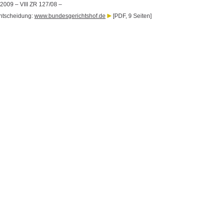
.2009 – VIII ZR 127/08 –
ntscheidung:
www.bundesgerichtshof.de
[PDF, 9 Seiten]