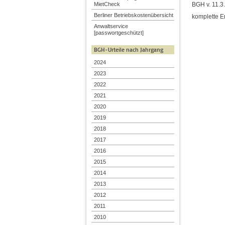
BGH v. 11.3
MietCheck
Berliner Betriebskostenübersicht
komplette E
Anwaltservice
[passwortgeschützt]
BGH-Urteile nach Jahrgang
2024
2023
2022
2021
2020
2019
2018
2017
2016
2015
2014
2013
2012
2011
2010