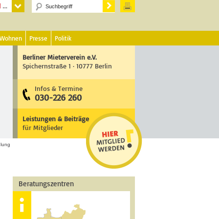
 Wohnen
Presse
Politik
Berliner Mieterverein e.V.
Spichernstraße 1 · 10777 Berlin
Infos & Termine
030-226 260
Leistungen & Beiträge
für Mitglieder
dlung
Beratungszentren