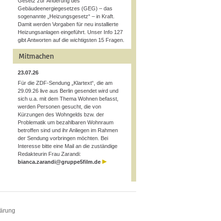
Gesetz zur Änderung des
Gebäudeenergiegesetzes (GEG) – das
sogenannte „Heizungsgesetz“ – in Kraft.
Damit werden Vorgaben für neu installierte
Heizungsanlagen eingeführt. Unser Info 127
gibt Antworten auf die wichtigsten 15 Fragen.
Mitmachen
23.07.26
Für die ZDF-Sendung „Klartext“, die am
29.09.26 live aus Berlin gesendet wird und
sich u.a. mit dem Thema Wohnen befasst,
werden Personen gesucht, die von
Kürzungen des Wohngelds bzw. der
Problematik um bezahlbaren Wohnraum
betroffen sind und ihr Anliegen im Rahmen
der Sendung vorbringen möchten. Bei
Interesse bitte eine Mail an die zuständige
Redakteurin Frau Zarandi:
bianca.zarandi@gruppe5film.de
lärung