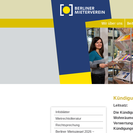
Wir über uns
Beit
Kündigu
Leitsatz:
Infoblätter
Die Kündig
Wohnräumen
Mietrechtsliteratur
Verwertungs
Rechtsprechung
Kündigungs
Berliner Mietspiegel 2026 –