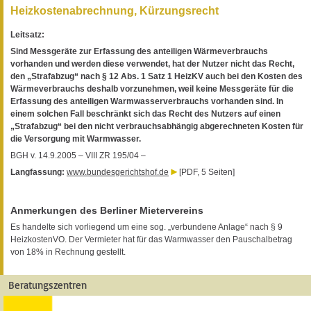
Heizkostenabrechnung, Kürzungsrecht
Leitsatz:
Sind Messgeräte zur Erfassung des anteiligen Wärmeverbrauchs
vorhanden und werden diese verwendet, hat der Nutzer nicht das Recht,
den „Strafabzug“ nach § 12 Abs. 1 Satz 1 HeizKV auch bei den Kosten des
Wärmeverbrauchs deshalb vorzunehmen, weil keine Messgeräte für die
Erfassung des anteiligen Warmwasserverbrauchs vorhanden sind. In
einem solchen Fall beschränkt sich das Recht des Nutzers auf einen
„Strafabzug“ bei den nicht verbrauchsabhängig abgerechneten Kosten für
die Versorgung mit Warmwasser.
BGH v. 14.9.2005 – VIII ZR 195/04 –
Langfassung:
www.bundesgerichtshof.de
[PDF, 5 Seiten]
Anmerkungen des Berliner Mietervereins
Es handelte sich vorliegend um eine sog. „verbundene Anlage“ nach § 9
HeizkostenVO. Der Vermieter hat für das Warmwasser den Pauschalbetrag
von 18% in Rechnung gestellt.
Beratungszentren