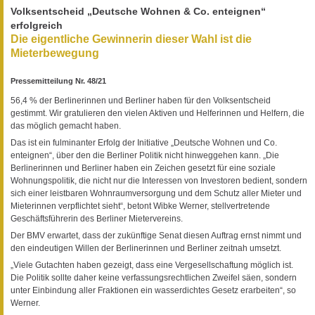
Volksentscheid „Deutsche Wohnen & Co. enteignen“
erfolgreich
Die eigentliche Gewinnerin dieser Wahl ist die
Mieterbewegung
Pressemitteilung Nr. 48/21
56,4 % der Berlinerinnen und Berliner haben für den Volksentscheid
gestimmt. Wir gratulieren den vielen Aktiven und Helferinnen und Helfern, die
das möglich gemacht haben.
Das ist ein fulminanter Erfolg der Initiative „Deutsche Wohnen und Co.
enteignen“, über den die Berliner Politik nicht hinweggehen kann. „Die
Berlinerinnen und Berliner haben ein Zeichen gesetzt für eine soziale
Wohnungspolitik, die nicht nur die Interessen von Investoren bedient, sondern
sich einer leistbaren Wohnraumversorgung und dem Schutz aller Mieter und
Mieterinnen verpflichtet sieht“, betont Wibke Werner, stellvertretende
Geschäftsführerin des Berliner Mietervereins.
Der BMV erwartet, dass der zukünftige Senat diesen Auftrag ernst nimmt und
den eindeutigen Willen der Berlinerinnen und Berliner zeitnah umsetzt.
„Viele Gutachten haben gezeigt, dass eine Vergesellschaftung möglich ist.
Die Politik sollte daher keine verfassungsrechtlichen Zweifel säen, sondern
unter Einbindung aller Fraktionen ein wasserdichtes Gesetz erarbeiten“, so
Werner.