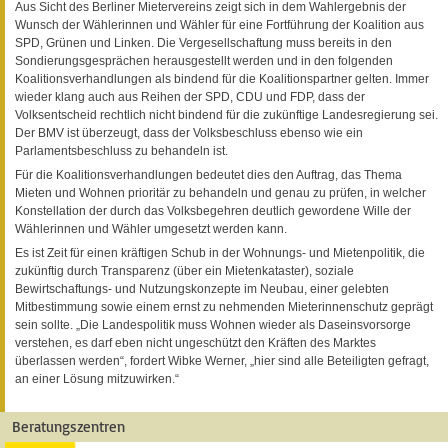
Aus Sicht des Berliner Mietervereins zeigt sich in dem Wahlergebnis der
Wunsch der Wählerinnen und Wähler für eine Fortführung der Koalition aus
SPD, Grünen und Linken. Die Vergesellschaftung muss bereits in den
Sondierungsgesprächen herausgestellt werden und in den folgenden
Koalitionsverhandlungen als bindend für die Koalitionspartner gelten. Immer
wieder klang auch aus Reihen der SPD, CDU und FDP, dass der
Volksentscheid rechtlich nicht bindend für die zukünftige Landesregierung sei.
Der BMV ist überzeugt, dass der Volksbeschluss ebenso wie ein
Parlamentsbeschluss zu behandeln ist.
Für die Koalitionsverhandlungen bedeutet dies den Auftrag, das Thema
Mieten und Wohnen prioritär zu behandeln und genau zu prüfen, in welcher
Konstellation der durch das Volksbegehren deutlich gewordene Wille der
Wählerinnen und Wähler umgesetzt werden kann.
Es ist Zeit für einen kräftigen Schub in der Wohnungs- und Mietenpolitik, die
zukünftig durch Transparenz (über ein Mietenkataster), soziale
Bewirtschaftungs- und Nutzungskonzepte im Neubau, einer gelebten
Mitbestimmung sowie einem ernst zu nehmenden Mieterinnenschutz geprägt
sein sollte. „Die Landespolitik muss Wohnen wieder als Daseinsvorsorge
verstehen, es darf eben nicht ungeschützt den Kräften des Marktes
überlassen werden“, fordert Wibke Werner, „hier sind alle Beteiligten gefragt,
an einer Lösung mitzuwirken.“
Beratungszentren