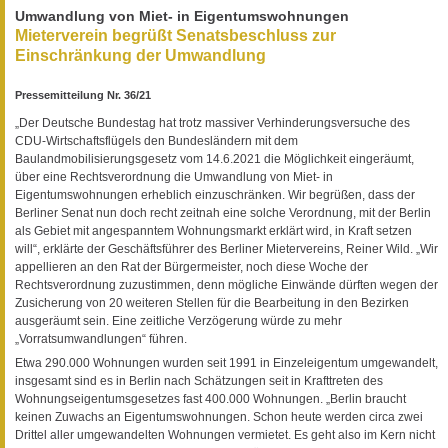
Umwandlung von Miet- in Eigentumswohnungen
Mieterverein begrüßt Senatsbeschluss zur
Einschränkung der Umwandlung
Pressemitteilung Nr. 36/21
„Der Deutsche Bundestag hat trotz massiver Verhinderungsversuche des
CDU-Wirtschaftsflügels den Bundesländern mit dem
Baulandmobilisierungsgesetz vom 14.6.2021 die Möglichkeit eingeräumt,
über eine Rechtsverordnung die Umwandlung von Miet- in
Eigentumswohnungen erheblich einzuschränken. Wir begrüßen, dass der
Berliner Senat nun doch recht zeitnah eine solche Verordnung, mit der Berlin
als Gebiet mit angespanntem Wohnungsmarkt erklärt wird, in Kraft setzen
will“, erklärte der Geschäftsführer des Berliner Mietervereins, Reiner Wild. „Wir
appellieren an den Rat der Bürgermeister, noch diese Woche der
Rechtsverordnung zuzustimmen, denn mögliche Einwände dürften wegen der
Zusicherung von 20 weiteren Stellen für die Bearbeitung in den Bezirken
ausgeräumt sein. Eine zeitliche Verzögerung würde zu mehr
„Vorratsumwandlungen“ führen.
Etwa 290.000 Wohnungen wurden seit 1991 in Einzeleigentum umgewandelt,
insgesamt sind es in Berlin nach Schätzungen seit in Krafttreten des
Wohnungseigentumsgesetzes fast 400.000 Wohnungen. „Berlin braucht
keinen Zuwachs an Eigentumswohnungen. Schon heute werden circa zwei
Drittel aller umgewandelten Wohnungen vermietet. Es geht also im Kern nicht