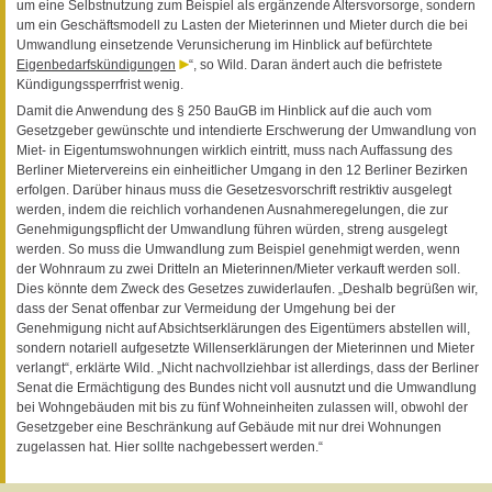
um eine Selbstnutzung zum Beispiel als ergänzende Altersvorsorge, sondern
um ein Geschäftsmodell zu Lasten der Mieterinnen und Mieter durch die bei
Umwandlung einsetzende Verunsicherung im Hinblick auf befürchtete
Eigenbedarfskündigungen
“, so Wild. Daran ändert auch die befristete
Kündigungssperrfrist wenig.
Damit die Anwendung des § 250 BauGB im Hinblick auf die auch vom
Gesetzgeber gewünschte und intendierte Erschwerung der Umwandlung von
Miet- in Eigentumswohnungen wirklich eintritt, muss nach Auffassung des
Berliner Mietervereins ein einheitlicher Umgang in den 12 Berliner Bezirken
erfolgen. Darüber hinaus muss die Gesetzesvorschrift restriktiv ausgelegt
werden, indem die reichlich vorhandenen Ausnahmeregelungen, die zur
Genehmigungspflicht der Umwandlung führen würden, streng ausgelegt
werden. So muss die Umwandlung zum Beispiel genehmigt werden, wenn
der Wohnraum zu zwei Dritteln an Mieterinnen/Mieter verkauft werden soll.
Dies könnte dem Zweck des Gesetzes zuwiderlaufen. „Deshalb begrüßen wir,
dass der Senat offenbar zur Vermeidung der Umgehung bei der
Genehmigung nicht auf Absichtserklärungen des Eigentümers abstellen will,
sondern notariell aufgesetzte Willenserklärungen der Mieterinnen und Mieter
verlangt“, erklärte Wild. „Nicht nachvollziehbar ist allerdings, dass der Berliner
Senat die Ermächtigung des Bundes nicht voll ausnutzt und die Umwandlung
bei Wohngebäuden mit bis zu fünf Wohneinheiten zulassen will, obwohl der
Gesetzgeber eine Beschränkung auf Gebäude mit nur drei Wohnungen
zugelassen hat. Hier sollte nachgebessert werden.“