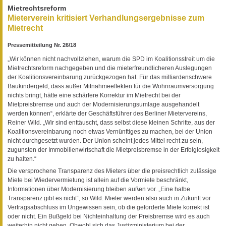
Mietrechtsreform
Mieterverein kritisiert Verhandlungsergebnisse zum
Mietrecht
Pressemitteilung Nr. 26/18
„Wir können nicht nachvollziehen, warum die SPD im Koalitionsstreit um die
Mietrechtsreform nachgegeben und die mieterfreundlicheren Auslegungen
der Koalitionsvereinbarung zurückgezogen hat. Für das milliardenschwere
Baukindergeld, dass außer Mitnahmeeffekten für die Wohnraumversorgung
nichts bringt, hätte eine schärfere Korrektur im Mietrecht bei der
Mietpreisbremse und auch der Modernisierungsumlage ausgehandelt
werden können“, erklärte der Geschäftsführer des Berliner Mietervereins,
Reiner Wild. „Wir sind enttäuscht, dass selbst diese kleinen Schritte, aus der
Koalitionsvereinbarung noch etwas Vernünftiges zu machen, bei der Union
nicht durchgesetzt wurden. Der Union scheint jedes Mittel recht zu sein,
zugunsten der Immobilienwirtschaft die Mietpreisbremse in der Erfolglosigkeit
zu halten.“
Die versprochene Transparenz des Mieters über die preisrechtlich zulässige
Miete bei Wiedervermietung ist allein auf die Vormiete beschränkt,
Informationen über Modernisierung bleiben außen vor. „Eine halbe
Transparenz gibt es nicht“, so Wild. Mieter werden also auch in Zukunft vor
Vertragsabschluss im Ungewissen sein, ob die geforderte Miete korrekt ist
oder nicht. Ein Bußgeld bei Nichteinhaltung der Preisbremse wird es auch
weiterhin nicht geben. Obwohl sich das Justizministerium bei der