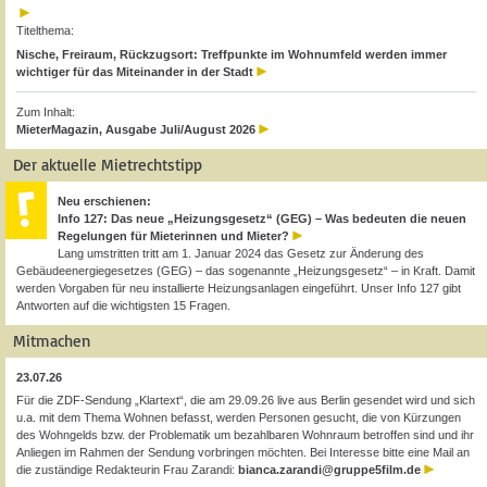
Titelthema:
Nische, Freiraum, Rückzugsort: Treffpunkte im Wohnumfeld werden immer
wichtiger für das Miteinander in der Stadt
Zum Inhalt:
MieterMagazin, Ausgabe Juli/August 2026
Der aktuelle Mietrechtstipp
Neu erschienen:
Info 127: Das neue „Heizungsgesetz“ (GEG) – Was bedeuten die neuen
Regelungen für Mieterinnen und Mieter?
Lang umstritten tritt am 1. Januar 2024 das Gesetz zur Änderung des
Gebäudeenergiegesetzes (GEG) – das sogenannte „Heizungsgesetz“ – in Kraft. Damit
werden Vorgaben für neu installierte Heizungsanlagen eingeführt. Unser Info 127 gibt
Antworten auf die wichtigsten 15 Fragen.
Mitmachen
23.07.26
Für die ZDF-Sendung „Klartext“, die am 29.09.26 live aus Berlin gesendet wird und sich
u.a. mit dem Thema Wohnen befasst, werden Personen gesucht, die von Kürzungen
des Wohngelds bzw. der Problematik um bezahlbaren Wohnraum betroffen sind und ihr
Anliegen im Rahmen der Sendung vorbringen möchten. Bei Interesse bitte eine Mail an
die zuständige Redakteurin Frau Zarandi:
bianca.zarandi@gruppe5film.de