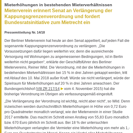
Mieterhöhungen in bestehenden Mieterverhältnissen
Mieterverein erinnert Senat an Verlängerung der
Kappungsgrenzenverordnung und fordert
Bundesratsinitiative zum Mietrecht ein
Pressemitteilung Nr. 14/18
Der Berliner Mieterverein hat heute an den Senat appelliert, auf jeden Fall die
sogenannte Kappungsgrenzenverordnung zu verlängern. „Die
Voraussetzungen dafür liegen weiterhin vor, denn die ausreichende
Versorgung mit Wohnungen zu angemessenen Bedingungen, ist in Berlin
weiterhin nicht gegeben“, erklärte der Geschäftsführer des Berliner
Mietervereins, Reiner Wild. Die Verordnung, mit der die Mieterhöhungen in
bestehenden Mietverhältnissen bei 15 % in drei Jahren gekappt werden, tritt
mit Ablauf des 10. Mai 2018 außer Kraft. Würde sie nicht verlängert, würde der
Spielraum für Mieterhöhungen auf 20 % in drei Jahren anwachsen. Der
Bundesgerichtshof (
VIII ZR 217/14
vom 4. November 2015) hat die
bisherige Verordnung im Übrigen als verfassungsgemäß eingestuft.
„Die Verlängerung der Verordnung ist wichtig, reicht aber nicht“, so Wild. Denn
inzwischen werden durchschnittlich Mieterhöhungen in Höhe von 0,72 Euro
pro Quadratmeter monatlich verlangt, wie der Mieterverein in einer Studie
2017 ermittelte. Das macht im Schnitt einen Anstieg von 55,83 Euro monatlich
bzw. 670 Euro jährlich im Schnitt aus. Bei 18 % der untersuchten
Mieterhöhungen verlangten die Vermieter eine Mieterhöhung von mehr als 1,-