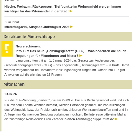
Titelthema:
Nische, Freiraum, Rückzugsort: Treffpunkte im Wohnumfeld werden immer
wichtiger für das Miteinander in der Stadt
Zum Inhalt:
MieterMagazin, Ausgabe Juli/August 2026
Der aktuelle Mietrechtstipp
Neu erschienen:
Info 127: Das neue „Heizungsgesetz“ (GEG) – Was bedeuten die neuen
Regelungen für Mieterinnen und Mieter?
Lang umstritten tritt am 1. Januar 2024 das Gesetz zur Änderung des
Gebäudeenergiegesetzes (GEG) – das sogenannte „Heizungsgesetz“ – in Kraft. Damit
werden Vorgaben für neu installierte Heizungsanlagen eingeführt. Unser Info 127 gibt
Antworten auf die wichtigsten 15 Fragen.
Mitmachen
23.07.26
Für die ZDF-Sendung „Klartext“, die am 29.09.26 live aus Berlin gesendet wird und sich
u.a. mit dem Thema Wohnen befasst, werden Personen gesucht, die von Kürzungen
des Wohngelds bzw. der Problematik um bezahlbaren Wohnraum betroffen sind und ihr
Anliegen im Rahmen der Sendung vorbringen möchten. Bei Interesse bitte eine Mail an
die zuständige Redakteurin Frau Zarandi:
bianca.zarandi@gruppe5film.de