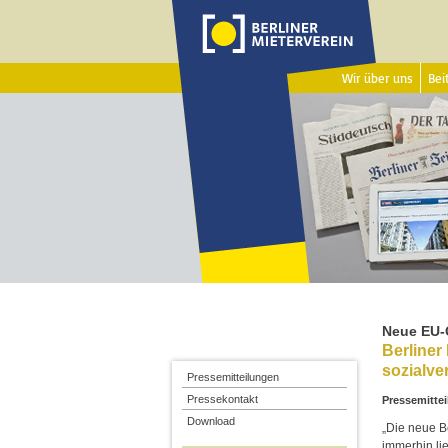
Wir über uns
Beit
Neue EU-G
Berliner
sozialv
Pressemitteilungen
Pressekontakt
Pressemittei
Download
„Die neue B
immerhin li