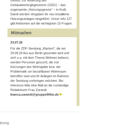
Gesetz zur Änderung des
Gebäudeenergiegesetzes (GEG) – das
sogenannte „Heizungsgesetz“ – in Kraft.
Damit werden Vorgaben für neu installierte
Heizungsanlagen eingeführt. Unser Info 127
gibt Antworten auf die wichtigsten 15 Fragen.
Mitmachen
23.07.26
Für die ZDF-Sendung „Klartext“, die am
29.09.26 live aus Berlin gesendet wird und
sich u.a. mit dem Thema Wohnen befasst,
werden Personen gesucht, die von
Kürzungen des Wohngelds bzw. der
Problematik um bezahlbaren Wohnraum
betroffen sind und ihr Anliegen im Rahmen
der Sendung vorbringen möchten. Bei
Interesse bitte eine Mail an die zuständige
Redakteurin Frau Zarandi:
bianca.zarandi@gruppe5film.de
lärung