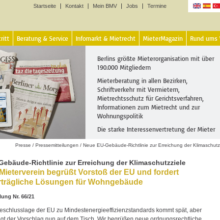
Startseite
Kontakt
Mein BMV
Jobs
Termine
Sprachen
ritt
Beratung & Service
Infomarkt & Mietrecht
MieterMagazin
Rund ums
Berlins größte Mieterorganisation mit über
190.000 Mitgliedern
Mieterberatung in allen Bezirken,
Schriftverkehr mit Vermietern,
Mietrechtsschutz für Gerichtsverfahren,
Informationen zum Mietrecht und zur
Wohnungspolitik
Die starke Interessenvertretung der Mieter
Presse
/
Pressemitteilungen
/
Neue EU-Gebäude-Richtlinie zur Erreichung der Klimaschutz
ebäude-Richtlinie zur Erreichung der Klimaschutzziele
 Mieterverein begrüßt Vorstoß der EU und fordert
erträgliche Lösungen für Wohngebäude
lung Nr. 66/21
eschlusslage der EU zu Mindestenergieeffizienzstandards kommt spät, aber
egt der Vorschlag nun auf dem Tisch. Wir begrüßen neue ordnungsrechtliche