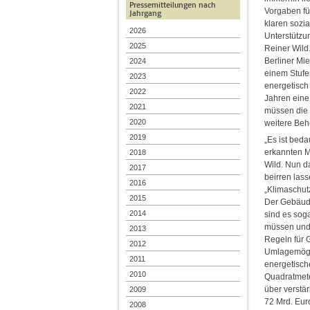
Pressemitteilungen nach
Vorgaben fü
Jahrgang
klaren sozia
2026
Unterstützun
2025
Reiner Wild
Berliner Mi
2024
einem Stufe
2023
energetisch
2022
Jahren eine 
2021
müssen die w
2020
weitere Beh
2019
„Es ist beda
erkannten M
2018
Wild. Nun d
2017
beirren las
2016
„Klimaschutz
2015
Der Gebäude
2014
sind es sog
müssen und 
2013
Regeln für 
2012
Umlagemögli
2011
energetisch
2010
Quadratmete
über verstä
2009
72 Mrd. Euro
2008