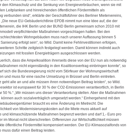
r den Klimaschutz und die Senkung von Energieverbräuchen, wenn sie mit
len Leitplanken und hinreichenden öffentlichen Fördermitteln als
g verbunden sind“, erklärte der Geschäftsführer des Berliner Mietervereins,
. „Die neue EU-Gebäuderichtlinie EPDB nimmt nun eine Idee auf, die der
eterverein, die IHK Berlin und der BUND Berlin gemeinsam schon 2010 mit
nmodell verpflichtender Maßnahmen vorgeschlagen hatten. Bei den
 schlechtesten Wohngebäuden muss nach unserer Auffassung binnen 5
Sanierung erfolgt sein“, so Wild. Damit keine Fehlinvestitionen erfolgen,
eiteren Schritte zeitgleich festgelegt werden. Damit können indirekt auch
eizungen mit fossilen Energieträgern ausgeschlossen werden.
uerlich, dass die Ampelkoalition ihrerseits diese von der EU nun als notwendig
aßnahmen nicht eigenständig in den Koalitionsvertrag einbringen konnte“, so
arf sich die Bundesregierung nicht vom Störfeuer der Wohnungswirtschaft
sen und muss für eine rasche Umsetzung in Brüssel und Berlin eintreten.
 geht alle an und alle müssen ihren notwendigen Beitrag leisten“, so Wild.
sektor ist europaweit für 30 % der CO2-Emissionen verantwortlich, in Berlin
ar 50 %.“ „Wir müssen uns dieser Verantwortung stellen. Aber die Maßnahmen
können auch sozialverträglich umgesetzt werden.“ Einhergehend mit den
Gebäudeeigentümer braucht es eine Änderung im Mietrecht. Die
chkeit von Modernisierungskosten auf die Miete muss aktuell auf
e und klimaschützende Maßnahmen begrenzt werden und darf 1,- Euro pro
r im Monat nicht überschreiten. Differenzen zur Wirtschaftlichkeit müssen
rkte öffentliche Fördermittel kompensiert werden. Der EU-Klimasozialfonds von
 muss dafür einen Beitrag leisten.