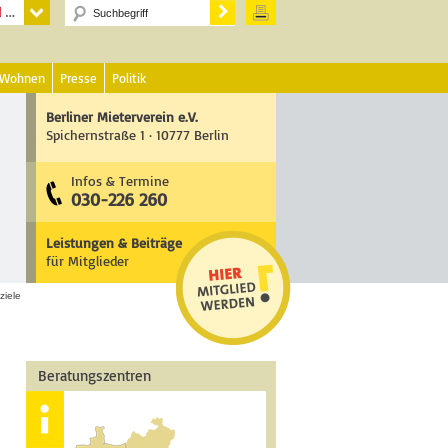
 Wohnen
Presse
Politik
Berliner Mieterverein e.V.
Spichernstraße 1 · 10777 Berlin
Infos & Termine
030-226 260
Leistungen & Beiträge
für Mitglieder
ziele
Beratungszentren