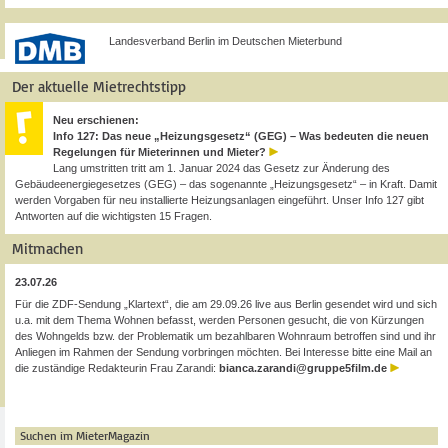
Landesverband Berlin im Deutschen Mieterbund
Der aktuelle Mietrechtstipp
Neu erschienen:
Info 127: Das neue „Heizungsgesetz“ (GEG) – Was bedeuten die neuen
Regelungen für Mieterinnen und Mieter?
Lang umstritten tritt am 1. Januar 2024 das Gesetz zur Änderung des
Gebäudeenergiegesetzes (GEG) – das sogenannte „Heizungsgesetz“ – in Kraft. Damit
werden Vorgaben für neu installierte Heizungsanlagen eingeführt. Unser Info 127 gibt
Antworten auf die wichtigsten 15 Fragen.
Mitmachen
23.07.26
Für die ZDF-Sendung „Klartext“, die am 29.09.26 live aus Berlin gesendet wird und sich
u.a. mit dem Thema Wohnen befasst, werden Personen gesucht, die von Kürzungen
des Wohngelds bzw. der Problematik um bezahlbaren Wohnraum betroffen sind und ihr
Anliegen im Rahmen der Sendung vorbringen möchten. Bei Interesse bitte eine Mail an
die zuständige Redakteurin Frau Zarandi:
bianca.zarandi@gruppe5film.de
Suchen im MieterMagazin