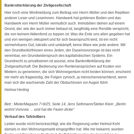
Bankrotterklärung der Zivilgesellschaft
Hier noch eine Wortmeldung zum Beitrag von Herrn Müller und den Repliken
anderer Leser und Leserinnen. Handwerk hat goldenen Boden und das
Handwerk von Herrn Müller vermutlich auch. Immobilien stehen auf einem
Grund, der, wie der auch immer bebaut ist, langfristig eine Rendite verspricht,
die von keinem Aktienfond zu toppen ist. Was die Erde uns allen gegeben hat
und von wenigen okkupiert und für sich beansprucht wird, ist ein nicht
vermehrbares Gut, lukrativ und umkämpft, keine Ware wie jede andere. Mit
den Grundbedürfnissen eines Jeden, der Daseinsvorsorge ist das nicht
vereinbar, ein Grundwiderspruch des kapitalistischen Systems. Ein
Grundrecht zu privatisieren ist asozial, eine Bankrotterklärung der
Zivilgesellschaft. Die Bedienung von Rentenansprüchen auf Kosten von
Mietern zu generieren, die sich Wohneigentum nicht leisten können, erscheint
mir mehr als fragwürdig, die Folgen zynisch, ja menschenverachtend, wenn
man sich die wachsende Zahl der Obdachlosen vor Augen führt.
Helmut Herting
Betr.: MieterMagazin 7+8/25, Seite 14, Jens Sethmann/Stefan Klein: „Berlin
wohnt Vonovia … und hat die Faxen dicke“
Verkauf des Tafelsilbers
Leider wurde nicht berücksichtigt, wie die Regierung unter Helmut Kohl
damals in den Wohnungsmarkt eingegriffen hat. Wie mir bekannt, wurden