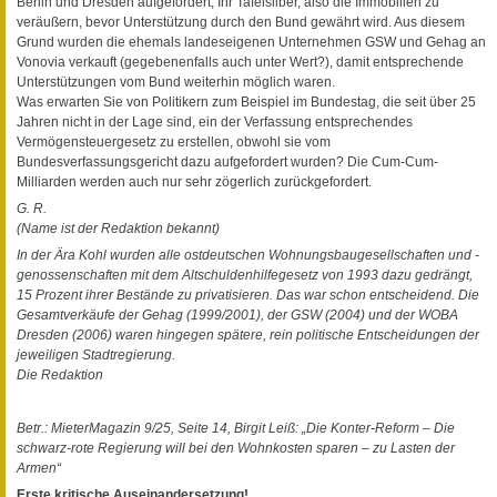
Berlin und Dresden aufgefordert, Ihr Tafelsilber, also die Immobilien zu
veräußern, bevor Unterstützung durch den Bund gewährt wird. Aus diesem
Grund wurden die ehemals landeseigenen Unternehmen GSW und Gehag an
Vonovia verkauft (gegebenenfalls auch unter Wert?), damit entsprechende
Unterstützungen vom Bund weiterhin möglich waren.
Was erwarten Sie von Politikern zum Beispiel im Bundestag, die seit über 25
Jahren nicht in der Lage sind, ein der Verfassung entsprechendes
Vermögensteuergesetz zu erstellen, obwohl sie vom
Bundesverfassungsgericht dazu aufgefordert wurden? Die Cum-Cum-
Milliarden werden auch nur sehr zögerlich zurückgefordert.
G. R.
(Name ist der Redaktion bekannt)
In der Ära Kohl wurden alle ostdeutschen Wohnungsbaugesellschaften und -
genossenschaften mit dem Altschuldenhilfegesetz von 1993 dazu gedrängt,
15 Prozent ihrer Bestände zu privatisieren. Das war schon entscheidend. Die
Gesamtverkäufe der Gehag (1999/2001), der GSW (2004) und der WOBA
Dresden (2006) waren hingegen spätere, rein politische Entscheidungen der
jeweiligen Stadtregierung.
Die Redaktion
Betr.: MieterMagazin 9/25, Seite 14, Birgit Leiß: „Die Konter-Reform – Die
schwarz-rote Regierung will bei den Wohnkosten sparen – zu Lasten der
Armen“
Erste kritische Auseinandersetzung!