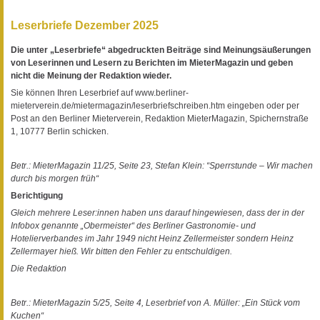
Leserbriefe Dezember 2025
Die unter „Leserbriefe“ abgedruckten Beiträge sind Meinungsäußerungen
von Leserinnen und Lesern zu Berichten im MieterMagazin und geben
nicht die Meinung der Redaktion wieder.
Sie können Ihren Leserbrief auf www.berliner-
mieterverein.de/mietermagazin/leserbriefschreiben.htm eingeben oder per
Post an den Berliner Mieterverein, Redaktion MieterMagazin, Spichernstraße
1, 10777 Berlin schicken.
Betr.: MieterMagazin 11/25, Seite 23, Stefan Klein: “Sperrstunde – Wir machen
durch bis morgen früh“
Berichtigung
Gleich mehrere Leser:innen haben uns darauf hingewiesen, dass der in der
Infobox genannte „Obermeister“ des Berliner Gastronomie- und
Hotelierverbandes im Jahr 1949 nicht Heinz Zellermeister sondern Heinz
Zellermayer hieß. Wir bitten den Fehler zu entschuldigen.
Die Redaktion
Betr.: MieterMagazin 5/25, Seite 4, Leserbrief von A. Müller: „Ein Stück vom
Kuchen“