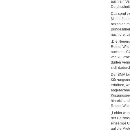
auch ein Ve
Durchschnit
Das sorgt z
Mieter für 
bezahlen mü
Bundesdirek
nach drei J
„Die Neueru
Reiner Wild
auch des C
von 70 Proz
dürfen Verm
sich dadurch
Der BMV for
Kürzungsrec
erhöhen, we
abgerechnet
Kürzungsrec
hinreichend
Reiner Wild
„Leider wu
der Heizkos
einseitige 
auf die Mie