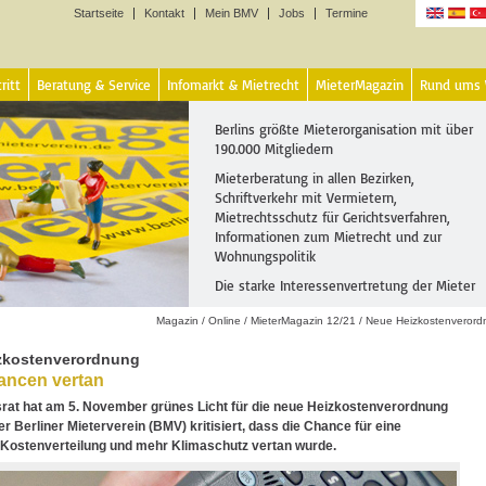
Startseite
Kontakt
Mein BMV
Jobs
Termine
Sprachen
ritt
Beratung & Service
Infomarkt & Mietrecht
MieterMagazin
Rund ums
Berlins größte Mieterorganisation mit über
190.000 Mitgliedern
Mieterberatung in allen Bezirken,
Schriftverkehr mit Vermietern,
Mietrechtsschutz für Gerichtsverfahren,
Informationen zum Mietrecht und zur
Wohnungspolitik
Die starke Interessenvertretung der Mieter
Magazin
/
Online
/
MieterMagazin 12/21
/
Neue Heizkostenverord
zkostenverordnung
ancen vertan
rat hat am 5. November grünes Licht für die neue Heizkostenverordnung
r Berliner Mieterverein (BMV) kritisiert, dass die Chance für eine
 Kostenverteilung und mehr Klimaschutz vertan wurde.