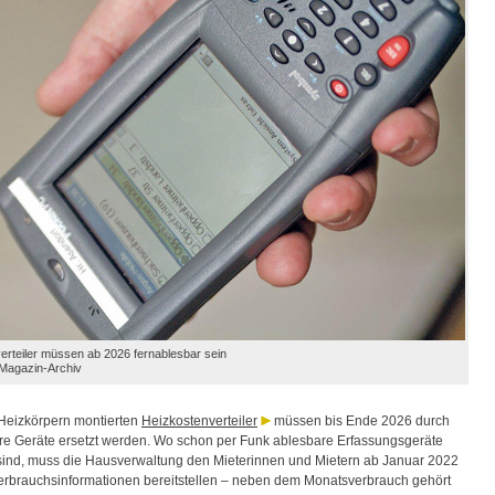
erteiler müssen ab 2026 fernablesbar sein
rMagazin-Archiv
Heizkörpern montierten
Heizkostenverteiler
müssen bis Ende 2026 durch
re Geräte ersetzt werden. Wo schon per Funk ablesbare Erfassungsgeräte
ind, muss die Hausverwaltung den Mieterinnen und Mietern ab Januar 2022
erbrauchsinformationen bereitstellen – neben dem Monatsverbrauch gehört