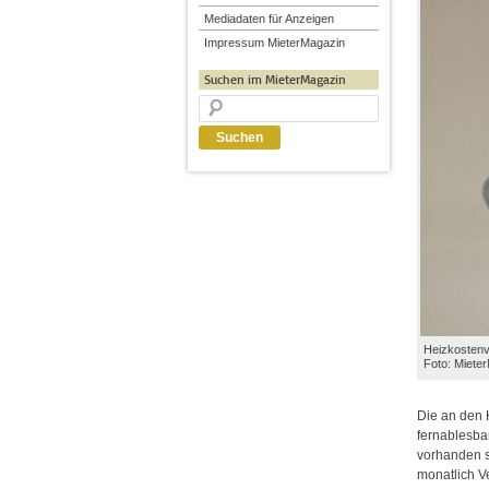
Mediadaten für Anzeigen
Impressum MieterMagazin
Suchen im MieterMagazin
Heizkostenv
Foto: Miete
Die an den 
fernablesba
vorhanden s
monatlich V