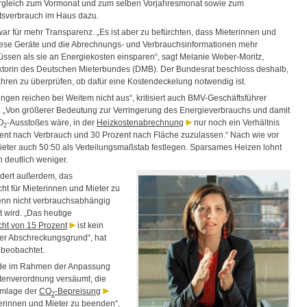
rgleich zum Vormonat und zum selben Vorjahresmonat sowie zum
tsverbrauch im Haus dazu.
war für mehr Transparenz. „Es ist aber zu befürchten, dass Mieterinnen und
diese Geräte und die Abrechnungs- und Verbrauchsinformationen mehr
ssen als sie an Energiekosten einsparen“, sagt Melanie Weber-Moritz,
torin des Deutschen Mieterbundes (DMB). Der Bundesrat beschloss deshalb,
ahren zu überprüfen, ob dafür eine Kostendeckelung notwendig ist.
ngen reichen bei Weitem nicht aus“, kritisiert auch BMV-Geschäftsführer
. „Von größerer Bedeutung zur Verringerung des Energieverbrauchs und damit
O
-Ausstoßes wäre, in der
Heizkostenabrechnung
nur noch ein Verhältnis
2
ent nach Verbrauch und 30 Prozent nach Fläche zuzulassen.“ Nach wie vor
ieter auch 50:50 als Verteilungsmaßstab festlegen. Sparsames Heizen lohnt
 deutlich weniger.
dert außerdem, das
ht für Mieterinnen und Mieter zu
nn nicht verbrauchsabhängig
 wird. „Das heutige
ht von 15 Prozent
ist kein
er Abschreckungsgrund“, hat
 beobachtet.
rde im Rahmen der Anpassung
tenverordnung versäumt, die
Umlage der
CO
-Bepreisung
2
terinnen und Mieter zu beenden“,