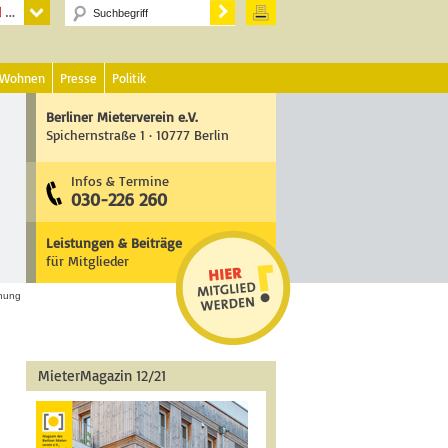
 Wohnen
Presse
Politik
Berliner Mieterverein e.V.
Spichernstraße 1 · 10777 Berlin
Infos & Termine
030-226 260
Leistungen & Beiträge
für Mitglieder
nung
MieterMagazin 12/21