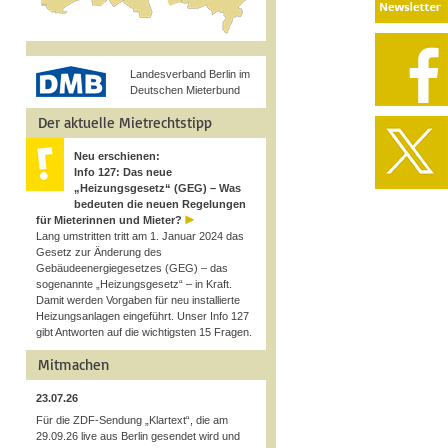
Landesverband Berlin im
Deutschen Mieterbund
Der aktuelle Mietrechtstipp
Neu erschienen:
Info 127: Das neue
„Heizungsgesetz“ (GEG) – Was
bedeuten die neuen Regelungen
für Mieterinnen und Mieter?
Lang umstritten tritt am 1. Januar 2024 das
Gesetz zur Änderung des
Gebäudeenergiegesetzes (GEG) – das
sogenannte „Heizungsgesetz“ – in Kraft.
Damit werden Vorgaben für neu installierte
Heizungsanlagen eingeführt. Unser Info 127
gibt Antworten auf die wichtigsten 15 Fragen.
Mitmachen
23.07.26
Für die ZDF-Sendung „Klartext“, die am
29.09.26 live aus Berlin gesendet wird und