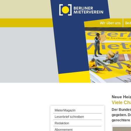
Wir über uns
Beit
Neue Hei
Viele Ch
Der Bundes
MieterMagazin
gegeben. De
Leserbrief schreiben
gerechtere
Redaktion
Abonnement