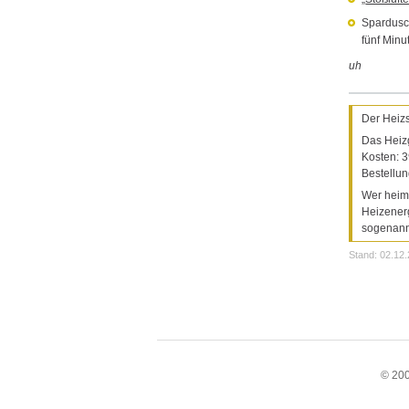
Spardusch
fünf Minu
uh
Der Heizs
Das Heizg
Kosten: 3
Bestellun
Wer heiml
Heizenerg
sogenann
Stand: 02.12
© 200