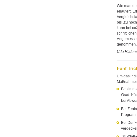
Wie man den
erläutert. E
Vergleichsta
bis „zu hoch
kann bei co2
schriftlich
Angemessenh
genommen.
Udo Hilden
Fünf Tric
Um das indiv
Maßnahmen
Bestimm
Grad, Küc
bei Abwe
Bei Zent
Programmi
Bei Dunke
verdecke
„
Stoßlüft