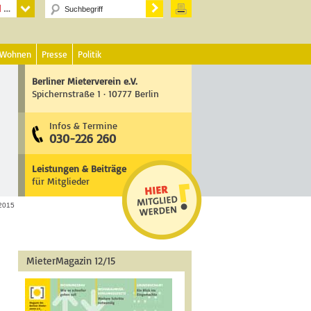
 Wohnen
Presse
Politik
Berliner Mieterverein e.V.
Spichernstraße 1 · 10777 Berlin
Infos & Termine
030-226 260
Leistungen & Beiträge
für Mitglieder
 2015
MieterMagazin 12/15