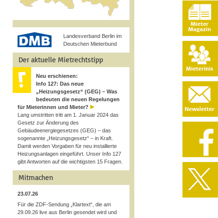
Landesverband Berlin im
Deutschen Mieterbund
Der aktuelle Mietrechtstipp
Neu erschienen:
Info 127: Das neue
„Heizungsgesetz“ (GEG) – Was
bedeuten die neuen Regelungen
für Mieterinnen und Mieter?
Lang umstritten tritt am 1. Januar 2024 das
Gesetz zur Änderung des
Gebäudeenergiegesetzes (GEG) – das
sogenannte „Heizungsgesetz“ – in Kraft.
Damit werden Vorgaben für neu installierte
Heizungsanlagen eingeführt. Unser Info 127
gibt Antworten auf die wichtigsten 15 Fragen.
Mitmachen
23.07.26
Für die ZDF-Sendung „Klartext“, die am
29.09.26 live aus Berlin gesendet wird und