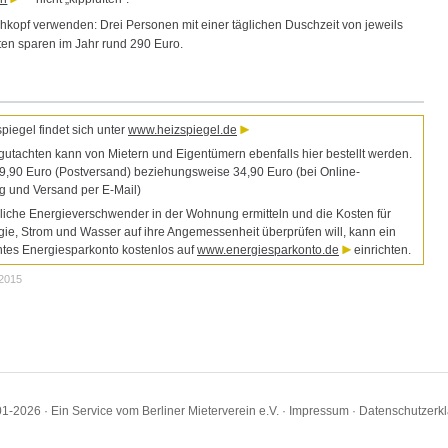
kopf verwenden: Drei Personen mit einer täglichen Duschzeit von jeweils
ten sparen im Jahr rund 290 Euro.
piegel findet sich unter
www.heizspiegel.de
utachten kann von Mietern und Eigentümern ebenfalls hier bestellt werden.
9,90 Euro (Postversand) beziehungsweise 34,90 Euro (bei Online-
g und Versand per E-Mail)
iche Energieverschwender in der Wohnung ermitteln und die Kosten für
ie, Strom und Wasser auf ihre Angemessenheit überprüfen will, kann ein
tes Energiesparkonto kostenlos auf
www.energiesparkonto.de
einrichten.
.2015
1-2026 · Ein Service vom Berliner Mieterverein e.V. ·
Impressum
·
Datenschutzerk