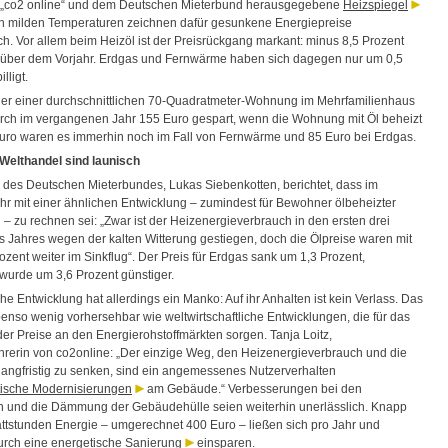
r „co2 online“ und dem Deutschen Mieterbund herausgegebene
Heizspiegel
 milden Temperaturen zeichnen dafür gesunkene Energiepreise
ch. Vor allem beim Heizöl ist der Preisrückgang markant: minus 8,5 Prozent
über dem Vorjahr. Erdgas und Fernwärme haben sich dagegen nur um 0,5
lligt.
r einer durchschnittlichen 70-Quadratmeter-Wohnung im Mehrfamilienhaus
ch im vergangenen Jahr 155 Euro gespart, wenn die Wohnung mit Öl beheizt
uro waren es immerhin noch im Fall von Fernwärme und 85 Euro bei Erdgas.
Welthandel sind launisch
r des Deutschen Mieterbundes, Lukas Siebenkotten, berichtet, dass im
ahr mit einer ähnlichen Entwicklung – zumindest für Bewohner ölbeheizter
 zu rechnen sei: „Zwar ist der Heizenergieverbrauch in den ersten drei
 Jahres wegen der kalten Witterung gestiegen, doch die Ölpreise waren mit
zent weiter im Sinkflug“. Der Preis für Erdgas sank um 1,3 Prozent,
urde um 3,6 Prozent günstiger.
che Entwicklung hat allerdings ein Manko: Auf ihr Anhalten ist kein Verlass. Das
benso wenig vorhersehbar wie weltwirtschaftliche Entwicklungen, die für das
der Preise an den Energierohstoffmärkten sorgen. Tanja Loitz,
hrerin von co2online: „Der einzige Weg, den Heizenergieverbrauch und die
langfristig zu senken, sind ein angemessenes Nutzerverhalten
ische Modernisierungen
am Gebäude.“ Verbesserungen bei den
 und die Dämmung der Gebäudehülle seien weiterhin unerlässlich. Knapp
ttstunden Energie – umgerechnet 400 Euro – ließen sich pro Jahr und
rch eine
energetische Sanierung
einsparen.