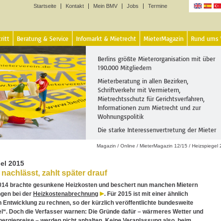
Startseite
Kontakt
Mein BMV
Jobs
Termine
Sprachen
ritt
Beratung & Service
Infomarkt & Mietrecht
MieterMagazin
Rund ums
Berlins größte Mieterorganisation mit über
190.000 Mitgliedern
Mieterberatung in allen Bezirken,
Schriftverkehr mit Vermietern,
Mietrechtsschutz für Gerichtsverfahren,
Informationen zum Mietrecht und zur
Wohnungspolitik
Die starke Interessenvertretung der Mieter
Magazin
/
Online
/
MieterMagazin 12/15
/
Heizspiegel
el 2015
 nachlässt, zahlt später drauf
014 brachte gesunkene Heizkosten und beschert nun manchen Mietern
gen bei der
Heizkostenabrechnung
. Für 2015 ist mit einer ähnlich
n Entwicklung zu rechnen, so der kürzlich veröffentlichte bundesweite
l“. Doch die Verfasser warnen: Die Gründe dafür – wärmeres Wetter und
nergiepreise – werden nicht anhalten. Keine Veranlassung also, beim