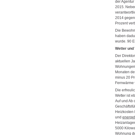
der Agentu
2015. Neben
verantwortli
2014 gegen
Prozent verbi
Die Bewohne
haben dadur
wurde. 90 E
Wetter und 
Der Direkto
aktuellen J
Wohnungen –
Monaten des
minus 20 Pro
Fernwärme w
Die erfreuli
Wetter ist e
Auf und Ab 
Geschäftsfü
Heizkosten 
und
energet
Heizanlagen
5000 Kilowa
Wohnung du