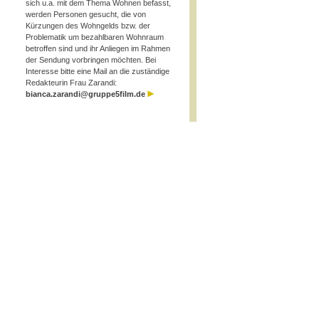
sich u.a. mit dem Thema Wohnen befasst,
werden Personen gesucht, die von
Kürzungen des Wohngelds bzw. der
Problematik um bezahlbaren Wohnraum
betroffen sind und ihr Anliegen im Rahmen
der Sendung vorbringen möchten. Bei
Interesse bitte eine Mail an die zuständige
Redakteurin Frau Zarandi:
bianca.zarandi@gruppe5film.de