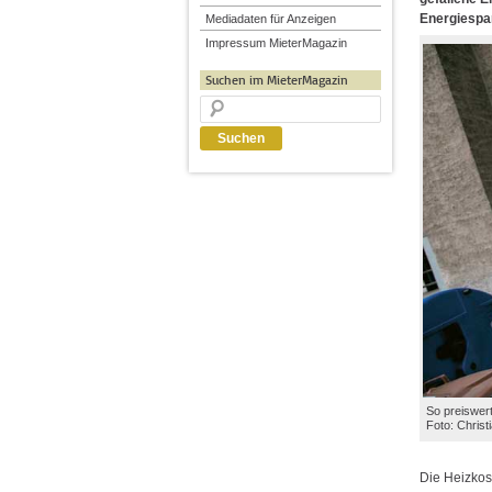
Energiespa
Mediadaten für Anzeigen
Impressum MieterMagazin
Suchen im MieterMagazin
So preiswert
Foto: Chris
Die Heizkos