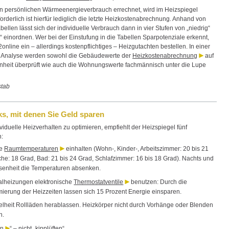
 persönlichen Wärmeenergieverbrauch errechnet, wird im Heizspiegel
rforderlich ist hierfür lediglich die letzte Heizkostenabrechnung. Anhand von
bellen lässt sich der individuelle Verbrauch dann in vier Stufen von „niedrig“
“ einordnen. Wer bei der Einstufung in die Tabellen Sparpotenziale erkennt,
online ein – allerdings kostenpflichtiges – Heizgutachten bestellen. In einer
en Analyse werden sowohl die Gebäudewerte der
Heizkostenabrechnung
auf
eit überprüft wie auch die Wohnungswerte fachmännisch unter die Lupe
stab
ks, mit denen Sie Geld sparen
iduelle Heizverhalten zu optimieren, empfiehlt der Heizspiegel fünf
:
te
Raumtemperaturen
einhalten (Wohn-, Kinder-, Arbeitszimmer: 20 bis 21
he: 18 Grad, Bad: 21 bis 24 Grad, Schlafzimmer: 16 bis 18 Grad). Nachts und
senheit die Temperaturen absenken.
ralheizungen elektronische
Thermostatventile
benutzen: Durch die
erung der Heizzeiten lassen sich 15 Prozent Energie einsparen.
lheit Rollläden herablassen. Heizkörper nicht durch Vorhänge oder Blenden
n.
en
“ – nicht „kipplüften“.