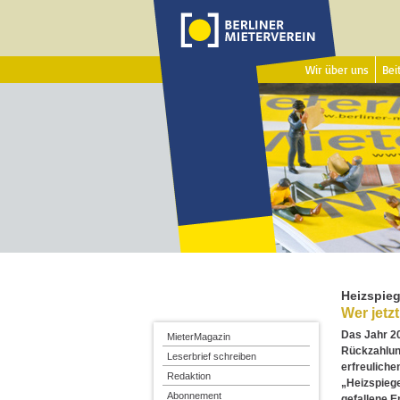
Wir über uns
Beit
Heizspieg
Wer jetzt
Das Jahr 2
MieterMagazin
Rückzahlun
Leserbrief schreiben
erfreuliche
Redaktion
„Heizspiege
Abonnement
gefallene E