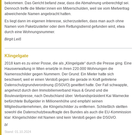
bekommen. Das Gericht befand zwar, dass die Abmahnung unberechtigt sei.
Dennoch treffe die Mieter:innen ein Mitverschulden, weil sie vom Mietvertrag
abweichende Namen angebracht hatten.
Es liegt dann im eigenen Interesse, sicherzustellen, dass man auch ohne
Namen vom Paketzusteller oder dem Rettungsdienst gefunden wird, etwa
durch eine Wohnungsnummer.
Birgit Leiß
Klingelgate
2018 kam es zu einer Posse, die als „Klingelgate“ durch die Presse ging. Eine
Hausverwaltung in Wien ersetzte in ihren 220.000 Wohnungen die
Namensschilder gegen Nummern. Der Grund: Ein Mieter hatte sich
beschwert, weil er einen Verstoß gegen die gerade in Kraft getretene
Datenschutzgrundverordnung (DSGVO) gewittert hatte. Der Fall schwappte,
angeheizt durch den Immobilienverband Haus & Grund und die
Boulevardpresse, nach Deutschland über. Verbandspräsident Kai Warnecke
befürchtete Bußgelder in Millionenhöhe und empfahl seinen
Mitgliedsunternehmen, die Klingelschilder zu entfernen. Schließlich stellten
sowohl die Datenschutzbeauftragte des Bundes als auch die EU-Kommission
klar: Klingelschilder mit Namen sind kein Verstoß gegen die DSGVO.
bl
Stand: 01.10.2024