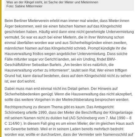
Was an der Klingel steht, ist Sache der Mieter und Mieterinnen
Foto: Sabine Mittermeier
Beim Berliner Mieterverein erlebt man immer mal wieder, dass Mieter:innen
Ärger bekommen, weil sie einen falschen Namen auf das Klingelschild
geschrieben haben. Häufig wird dann eine nicht genehmigte Untervermietung
vermutet. So war es auch bei einer Mieterin, die in ihrer Wohnung schon
einmal überfallen worden war und aus Sicherheitsgründen einen zweiten,
männlichen Namen auf das Klingelschild schrieb. Prompt kündigte ihr die
Hausverwaltung fristlos wegen angeblicher Untervermietung. Dass solche
Fälle mitunter sogar vor Gericht landen, sei ein Unding, findet BMV-
Geschäftsführer Sebastian Bartels. „Am besten ist es natürlich, die
Hausverwaltung vorher zu informieren“, lautet sein Rat. Wer einen triftigen
Grund hat, kann darauf bestehen, dass auf dem Klingelschild nicht zu sehen
ist, wer dort wohnt.
Dabei muss man erst einmal nicht ins Detail gehen. Der Hinweis auf
Sicherheitsbedenken genügt. Wenn die Hausverwaltung das nicht akzeptiert,
sollte das weitere Vorgehen in der Mietrechtsberatung besprochen werden.
Rechtsprechung zu diesem Thema gibt es kaum. Das Amtsgericht
Schöneberg urteilte 1990, dass der Mieter die Beschrif­tung der Klingelanlage
mit seinem Namen nicht zu dulden hat (AG Schöneberg vom 7. Mai 1990 – 8
C 114/90 ). In diesem Fall ging es um einen Mieter, der im gleichen Haus auch
ein Gewerbe betrieb. Weil er in seinem Laden bereits mehrfach bedroht
worden war, wollte er durchsetzen, dass der Vermieter sein Namensschild auf