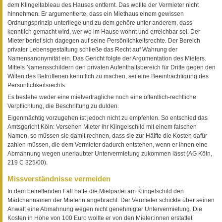
dem Klingelta­bleau des Hauses entfernt. Das wollte der Vermieter nicht
hinnehmen. Er argumentierte, dass ein Miethaus einem gewissen
Ordnungsprinzip unterliege und zu dem gehöre unter anderem, dass
kenntlich gemacht wird, wer wo im Hause wohnt und erreichbar sei. Der
Mieter berief sich dagegen auf seine Persönlichkeitsrechte. Der Bereich
privater Lebensgestaltung schließe das Recht auf Wahrung der
Namensanonymität ein. Das Gericht folgte der Argu­mentation des Mieters.
Mittels Na­mensschildern den priva­ten Aufenthaltsbereich für Dritte gegen den
Willen des Betroffenen kenntlich zu machen, sei eine Beeinträchtigung des
Persönlichkeitsrechts.
Es bestehe weder eine mietvertragliche noch eine öffentlich-rechtliche
Verpflichtung, die Beschriftung zu dulden.
Eigenmächtig vorzugehen ist jedoch nicht zu empfehlen. So entschied das
Amtsgericht Köln: Versehen Mieter ihr Klingelschild mit einem falschen
Namen, so müssen sie damit rechnen, dass sie zur Hälfte die Kosten dafür
zahlen müssen, die dem Vermieter dadurch entstehen, wenn er ihnen eine
Abmahnung wegen un­erlaubter Untervermietung zukommen lässt (AG Köln,
219 C 325/00).
Missverständnisse vermeiden
In dem betreffenden Fall hatte die Mietpartei am Klingelschild den
Mädchennamen der Mieterin angebracht. Der Vermieter schickte über seinen
Anwalt eine Abmahnung wegen nicht genehmigter Untervermietung. Die
Kosten in Höhe von 100 Euro wollte er von den Mieter:innen erstattet