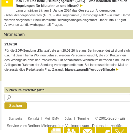
Info 127: Das neue „Heizungsgesetz“ (GEG) – Was bedeuten die neuen
Regelungen für Mieterinnen und Mieter?
Lang umstritten tritt am 1. Januar 2024 das Gesetz zur Änderung des
Gebäudeenergiegesetzes (GEG) – das sogenannte „Heizungsgesetz“ – in Kraft. Damit
werden Vorgaben für neu installierte Heizungsanlagen eingeführt. Unser Info 127 gibt
Antworten auf die wichtigsten 15 Fragen.
Mitmachen
23.07.26
Für die ZDF-Sendung „Klartext“, die am 29.09.26 live aus Berlin gesendet wird und sich
u.a. mit dem Thema Wohnen befasst, werden Personen gesucht, die von Kürzungen
des Wohngelds bzw. der Problematik um bezahlbaren Wohnraum betroffen sind und ihr
Anliegen im Rahmen der Sendung vorbringen möchten. Bei Interesse bitte eine Mail an
die zuständige Redakteurin Frau Zarandi:
bianca.zarandi@gruppe5film.de
Suchen im MieterMagazin
© 2001-2026 · Ein
Startseite
Kontakt
Mein BMV
Jobs
Termine
Service vom Berliner Mieterverein e.V. ·
Impressum
·
Datenschutzerklärung