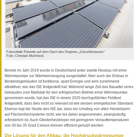
Fotovoltaik-Paneele auf dem Dach des Degewo-„Zukunftshauses“
Foto: Christian Muhrbeck
Bereits im Jahr 2019 wurde in Deutschland jeder zweite Neubau mit einer
Wärmepumpe zur Wärmeerzeugung ausgestattet. Aber auch der Einbau in
Bestandsgebäuden ist funktional, spart Energie und wird zunehmend
attraktiver, wie das ISE festgestellt hat. Während lange Zeit das Baualter eines
Gebäudes zum Maßstab für den erfolgreichen Betrieb einer Wärmepumpe
genommen wurde, hat das ISE in einem 2020 durchgeführten Feldtest
festgestellt, dass dies nicht so relevant ist wie dessen energetischer Standard.
Ebenso legt die Studie des ISE dar, dass ein Umstieg von alten Heizkörpern
auf Flächenheizsysteme nicht, wie bis dahin angenommen, zwangsläufig
erforderlich ist. Auch Gliederheizkörper mit geringeren Vorlauftemperaturen
von 30 bis 35 Grad Celsius können effizient genutzt werden.
Die Lösung für den Altbau: die Hochdruckwärmepumpe