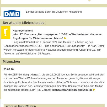
Landesverband Berlin im Deutschen Mieterbund
Der aktuelle Mietrechtstipp
Neu erschienen:
Info 127: Das neue „Heizungsgesetz“ (GEG) – Was bedeuten die neuen
Regelungen für Mieterinnen und Mieter?
Lang umstritten tritt am 1. Januar 2024 das Gesetz zur Änderung des
Gebäudeenergiegesetzes (GEG) – das sogenannte „Heizungsgesetz“ – in Kraft. Damit
werden Vorgaben für neu installierte Heizungsanlagen eingeführt. Unser Info 127 gibt
Antworten auf die wichtigsten 15 Fragen.
Mitmachen
23.07.26
Für die ZDF-Sendung „Klartext“, die am 29.09.26 live aus Berlin gesendet wird und sich
u.a. mit dem Thema Wohnen befasst, werden Personen gesucht, die von Kürzungen
des Wohngelds bzw. der Problematik um bezahlbaren Wohnraum betroffen sind und ihr
Anliegen im Rahmen der Sendung vorbringen möchten. Bei Interesse bitte eine Mail an
die zuständige Redakteurin Frau Zarandi:
bianca.zarandi@gruppe5film.de
Suchen im MieterMagazin