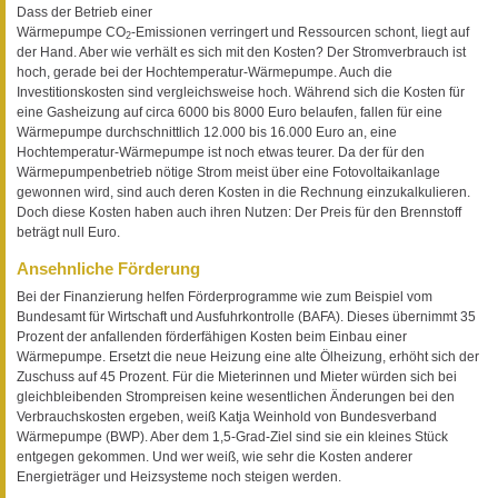
Dass der Betrieb einer
Wärmepumpe CO
-Emissionen verringert und Ressourcen schont, liegt auf
2
der Hand. Aber wie verhält es sich mit den Kosten? Der Stromverbrauch ist
hoch, gerade bei der Hochtemperatur-Wärmepumpe. Auch die
Investitionskosten sind vergleichsweise hoch. Während sich die Kosten für
eine Gasheizung auf circa 6000 bis 8000 Euro belaufen, fallen für eine
Wärmepumpe durchschnittlich 12.000 bis 16.000 Euro an, eine
Hochtemperatur-Wärmepumpe ist noch etwas teurer. Da der für den
Wärmepumpenbetrieb nötige Strom meist über eine Fotovoltaikanlage
gewonnen wird, sind auch deren Kosten in die Rechnung einzukalkulieren.
Doch diese Kosten haben auch ihren Nutzen: Der Preis für den Brennstoff
beträgt null Euro.
Ansehnliche Förderung
Bei der Finanzierung helfen Förderprogramme wie zum Beispiel vom
Bundesamt für Wirtschaft und Ausfuhrkontrolle (BAFA). Dieses übernimmt 35
Prozent der anfallenden förderfähigen Kosten beim Einbau einer
Wärmepumpe. Ersetzt die neue Heizung eine alte Ölheizung, erhöht sich der
Zuschuss auf 45 Prozent. Für die Mieterinnen und Mieter würden sich bei
gleichbleibenden Strompreisen keine wesentlichen Änderungen bei den
Verbrauchskosten ergeben, weiß Katja Weinhold von Bundesverband
Wärmepumpe (BWP). Aber dem 1,5-Grad-Ziel sind sie ein kleines Stück
entgegen gekommen. Und wer weiß, wie sehr die Kosten anderer
Energieträger und Heizsysteme noch steigen werden.