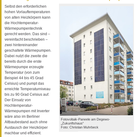
Selbst den erforderlichen
hohen Vorlauftemperaturen
von alten Heizkörpern kann
die Hochtemperatur-
Wärmepumpentechnik
gerecht werden. Das sind –
vereinfacht beschrieben –
zwei hintereinander
geschaltete Wärmepumpen.
Dabei nutzt die zweite die
bereits durch die erste
Wärmepumpe erzeugte
Temperatur (von zum
Beispiel 44 bis 45 Grad
Celsius) und pumpt das
erreichte Temperaturniveau
bis zu 90 Grad Celsius auf.
Der Einsatz von
Hochtemperatur-
Wärmepumpen mit Inverter
wäre also im Berliner
Fotovoltaik-Paneele am Degewo-
Altbaubestand auch ohne
„Zukunftshaus“
Foto: Christian Muhrbeck
Austausch der Heizkörper
machbar und effizient.