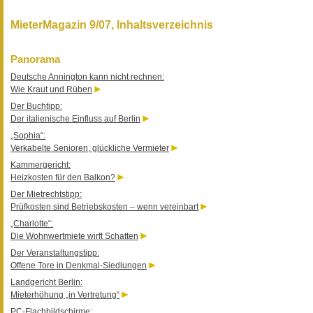
MieterMagazin 9/07, Inhaltsverzeichnis
Panorama
Deutsche Annington kann nicht rechnen:
Wie Kraut und Rüben
Der Buchtipp:
Der italienische Einfluss auf Berlin
„Sophia“:
Verkabelte Senioren, glückliche Vermieter
Kammergericht:
Heizkosten für den Balkon?
Der Mietrechtstipp:
Prüfkosten sind Betriebskosten – wenn vereinbart
„Charlotte“:
Die Wohnwertmiete wirft Schatten
Der Veranstaltungstipp:
Offene Tore in Denkmal-Siedlungen
Landgericht Berlin:
Mieterhöhung „in Vertretung“
PC-Flachbildschirme: