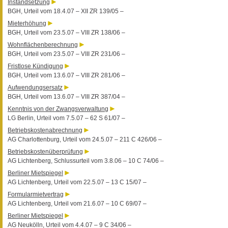
Instandsetzung
BGH, Urteil vom 18.4.07 – XII ZR 139/05 –
Mieterhöhung
BGH, Urteil vom 23.5.07 – VIII ZR 138/06 –
Wohnflächenberechnung
BGH, Urteil vom 23.5.07 – VIII ZR 231/06 –
Fristlose Kündigung
BGH, Urteil vom 13.6.07 – VIII ZR 281/06 –
Aufwendungsersatz
BGH, Urteil vom 13.6.07 – VIII ZR 387/04 –
Kenntnis von der Zwangsverwaltung
LG Berlin, Urteil vom 7.5.07 – 62 S 61/07 –
Betriebskostenabrechnung
AG Charlottenburg, Urteil vom 24.5.07 – 211 C 426/06 –
Betriebskostenüberprüfung
AG Lichtenberg, Schlussurteil vom 3.8.06 – 10 C 74/06 –
Berliner Mietspiegel
AG Lichtenberg, Urteil vom 22.5.07 – 13 C 15/07 –
Formularmietvertrag
AG Lichtenberg, Urteil vom 21.6.07 – 10 C 69/07 –
Berliner Mietspiegel
AG Neukölln, Urteil vom 4.4.07 – 9 C 34/06 –