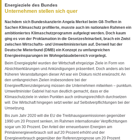
Energieziele des Bundes
Unternehmen stellen sich quer
Nachdem sich Bundeskanzlerin Angela Merkel beim G8-Treffen in
Sachen Klimaschutz profilierte, musste auch im nationalen Rahmen ein
ambitioniertes Klimaschutzprogramm aufgelegt werden. Doch kaum
ging es von der Proklamation in die Gesetzesfeinarbeit, brach ein Zwist
zwischen Wirtschafts- und Umweltministerium auf. Derweil hat der
Deutsche Mieterbund (DMB) ein Konzept zu umfangreichen
Energieeinsparungen im Wohngebäudebereich vorgelegt.
Beim Energiegipfel wurden der Wirtschaft ehrgeizige Ziele in Form von
Absichtserklärungen und Ankündigungen präsentiert. Doch anders als bei
früheren Veranstaltungen dieser Art war ein Diskurs nicht erwünscht. An
den umfangreichen Zielen insbesondere bei der
Energieeffizienzsteigerung müssen die Unternehmen mitwirken – punktum.
Umweltminister Gabriel hat nun deutlich gemacht, dass er die
Klimaschutzziele in vielen Punkten auch ordnungsrechtlich durchsetzen
will. Die Wirtschaft hingegen setzt weiter auf Selbstverpflichtungen bei der
Umsetzung.
Bis zum Jahr 2020 will die EU die Treibhausgasemissionen gegenüber
1990 um 20 Prozent senken, im Rahmen internationaler Verpflichtungen
sogar um 30 Prozent. Der Anteil der erneuerbaren Energien am
Primärenergieverbrauch soll auf 20 Prozent erhöht und der
Energieverbrauch gegenüber der Referenzprognose um 20 Prozent