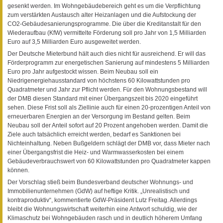
gesenkt werden. Im Wohngebäudebereich geht es um die Verpflichtung
zum verstärkten Austausch alter Heizanlagen und die Aufstockung der
CO2-Gebäudesanierungsprogramme. Die über die Kreditanstalt für den
Wiederaufbau (KfW) vermittelte Förderung soll pro Jahr von 1,5 Milliarden
Euro auf 3,5 Milliarden Euro ausgeweitet werden.
Der Deutsche Mieterbund hält auch dies nicht für ausreichend. Er will das
Förderprogramm zur energetischen Sanierung auf mindestens 5 Milliarden
Euro pro Jahr aufgestockt wissen. Beim Neubau soll ein
Niedrigenergiehausstandard von höchstens 60 Kilowattstunden pro
Quadratmeter und Jahr zur Pflicht werden. Für den Wohnungsbestand will
der DMB diesen Standard mit einer Übergangszeit bis 2020 eingeführt
sehen. Diese Frist soll als Ziellinie auch für einen 20-prozentigen Anteil von
erneuerbaren Energien an der Versorgung im Bestand gelten. Beim
Neubau soll der Anteil sofort auf 20 Prozent angehoben werden. Damit die
Ziele auch tatsächlich erreicht werden, bedarf es Sanktionen bei
Nichteinhaltung. Neben Bußgeldern schlägt der DMB vor, dass Mieter nach
einer Übergangsfrist die Heiz- und Warmwasserkosten bei einem
Gebäudeverbrauchswert von 60 Kilowattstunden pro Quadratmeter kappen
können.
Der Vorschlag stieß beim Bundesverband deutscher Wohnungs- und
Immobilienunternehmen (GdW) auf heftige Kritik. „Unrealistisch und
kontraproduktiv“, kommentierte GdW-Präsident Lutz Freitag. Allerdings
bleibt die Wohnungswirtschaft weiterhin eine Antwort schuldig, wie der
Klimaschutz bei Wohngebäuden rasch und in deutlich höherem Umfang