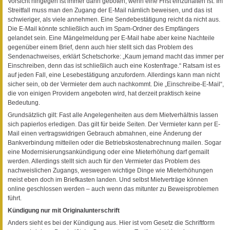
Vorsicht hingegen ist immer dann geboten, wenn eine Frist einzuhalten ist. Im
Streitfall muss man den Zugang der E-Mail nämlich beweisen, und das ist
schwieriger, als viele annehmen. Eine Sendebestätigung reicht da nicht aus.
Die E-Mail könnte schließlich auch im Spam-Ordner des Empfängers
gelandet sein. Eine Mängelmeldung per E-Mail habe aber keine Nachteile
gegenüber einem Brief, denn auch hier stellt sich das Problem des
Sendenachweises, erklärt Schetschorke: „Kaum jemand macht das immer per
Einschreiben, denn das ist schließlich auch eine Kostenfrage.“ Ratsam ist es
auf jeden Fall, eine Lesebestätigung anzufordern. Allerdings kann man nicht
sicher sein, ob der Vermieter dem auch nachkommt. Die „Einschreibe-E-Mail“,
die von einigen Providern angeboten wird, hat derzeit praktisch keine
Bedeutung.
Grundsätzlich gilt: Fast alle Angelegenheiten aus dem Mietverhältnis lassen
sich papierlos erledigen. Das gilt für beide Seiten. Der Vermieter kann per E-
Mail einen vertragswidrigen Gebrauch abmahnen, eine Änderung der
Bankverbindung mitteilen oder die Betriebskostenabrechnung mailen. Sogar
eine Modernisierungsankündigung oder eine Mieterhöhung darf gemailt
werden. Allerdings stellt sich auch für den Vermieter das Problem des
nachweislichen Zugangs, weswegen wichtige Dinge wie Mieterhöhungen
meist eben doch im Briefkasten landen. Und selbst Mietverträge können
online geschlossen werden – auch wenn das mitunter zu Beweisproblemen
führt.
Kündigung nur mit Originalunterschrift
Anders sieht es bei der Kündigung aus. Hier ist vom Gesetz die Schriftform