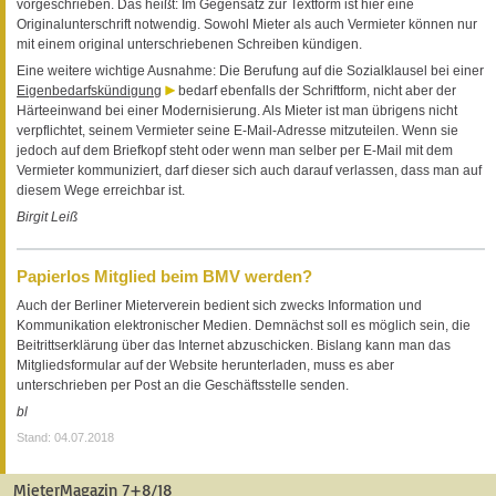
vorgeschrieben. Das heißt: Im Gegensatz zur Textform ist hier eine
Originalunterschrift notwendig. Sowohl Mieter als auch Vermieter können nur
mit einem original unterschriebenen Schreiben kündigen.
Eine weitere wichtige Ausnahme: Die Berufung auf die Sozialklausel bei einer
Eigenbedarfskündigung
bedarf ebenfalls der Schriftform, nicht aber der
Härteeinwand bei einer Modernisierung. Als Mieter ist man übrigens nicht
verpflichtet, seinem Vermieter seine E-Mail-Adresse mitzuteilen. Wenn sie
jedoch auf dem Briefkopf steht oder wenn man selber per E-Mail mit dem
Vermieter kommuniziert, darf dieser sich auch darauf verlassen, dass man auf
diesem Wege erreichbar ist.
Birgit Leiß
Papierlos Mitglied beim BMV werden?
Auch der Berliner Mieterverein bedient sich zwecks Information und
Kommunikation elektronischer Medien. Demnächst soll es möglich sein, die
Beitrittserklärung über das Internet abzuschicken. Bislang kann man das
Mitgliedsformular auf der Website herunterladen, muss es aber
unterschrieben per Post an die Geschäftsstelle senden.
bl
Stand: 04.07.2018
MieterMagazin 7+8/18