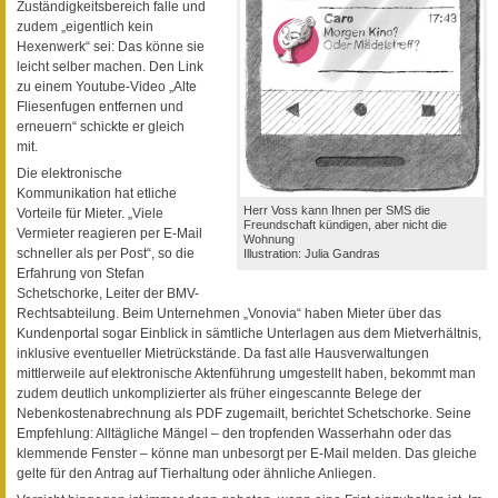
Zuständigkeitsbereich falle und
zudem „eigentlich kein
Hexenwerk“ sei: Das könne sie
leicht selber machen. Den Link
zu einem Youtube-Video „Alte
Fliesenfugen entfernen und
erneuern“ schickte er gleich
mit.
Die elektronische
Kommunikation hat etliche
Herr Voss kann Ihnen per SMS die
Vorteile für Mieter. „Viele
Freundschaft kündigen, aber nicht die
Vermieter reagieren per E-Mail
Wohnung
schneller als per Post“, so die
Illustration: Julia Gandras
Erfahrung von Stefan
Schetschorke, Leiter der BMV-
Rechtsabteilung. Beim Unternehmen „Vonovia“ haben Mieter über das
Kundenportal sogar Einblick in sämtliche Unterlagen aus dem Mietverhältnis,
inklusive eventueller Mietrückstände. Da fast alle Hausverwaltungen
mittlerweile auf elektronische Aktenführung umgestellt haben, bekommt man
zudem deutlich unkomplizierter als früher eingescannte Belege der
Nebenkostenabrechnung als PDF zugemailt, berichtet Schetschorke. Seine
Empfehlung: Alltägliche Mängel – den tropfenden Wasserhahn oder das
klemmende Fenster – könne man unbesorgt per E-Mail melden. Das gleiche
gelte für den Antrag auf Tierhaltung oder ähnliche Anliegen.