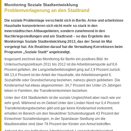
Monitoring Soziale Stadtentwicklung
Problemverlagerung an den Stadtrand
Die soziale Problemlage verschiebt sich in Berlin. Arme und arbeitslose
Haushalte konzentrieren sich nicht mehr so stark in den
innerstädtischen Altbaugebieten, sondern zunehmend in den
Nachkriegssiedlungen und am Stadtrand – so das Ergebnis des
Monitorings Soziale Stadtentwicklung 2013, das der Senat im Mai
vorgelegt hat. Als Reaktion darauf hat die Verwaltung Korrekturen beim
Programm „Soziale Stadt“ angekündigt.
Insgesamt zeichnet das Monitoring für Berlin ein positives Bild: Im
Untersuchungszeitraum 2011 bis 2012 ist die Arbeitslosenquote auf 8,6
Prozent gefallen, die Langzeitarbeitslosigkeit ging auf 2,9 Prozent zurück.
Mit 13,4 Prozent ist der Anteil der Haushalte, die Arbeitslosengeld II,
Sozialhilfe oder Grundsicherung beziehen, nahezu gleich geblieben. Die
Kinderarmut hat etwas abgenommen: 34,7 Prozent der Unter-15-Jährigen
leben in Familien, die Transfereinkommen beziehen.
Unter den 434 Stadtvierteln ist die soziale Ungleichheit aber nach wie vor
sehr groß. Während es im Gebiet Unter den Linden Nord nur 0,4 Prozent
Transferleistungsbezieher gibt und gar keine Kinderarmut vorkommt,
erhalten im Bereich um den Neuköllner Schulenburgpark 43 Prozent der
Einwohner Sozialleistungen, in der Spandauer Siedlung um die
Maulbeerallee sind über 78 Prozent der Kinder von Armut betroffen.
Anhand der vier Indikatoren Arbeitslosigkeit, Langzeitarbeitslosigkeit,