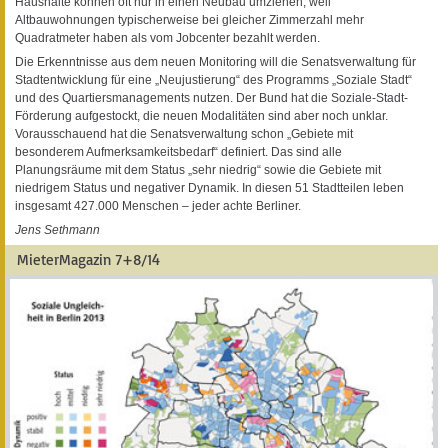
Haushalte können oft nur in einen Neubau umziehen, weil
Altbauwohnungen typischerweise bei gleicher Zimmerzahl mehr
Quadratmeter haben als vom Jobcenter bezahlt werden.
Die Erkenntnisse aus dem neuen Monitoring will die Senatsverwaltung für
Stadtentwicklung für eine „Neujustierung“ des Programms „Soziale Stadt“
und des Quartiersmanagements nutzen. Der Bund hat die Soziale-Stadt-
Förderung aufgestockt, die neuen Modalitäten sind aber noch unklar.
Vorausschauend hat die Senatsverwaltung schon „Gebiete mit
besonderem Aufmerksamkeitsbedarf“ definiert. Das sind alle
Planungsräume mit dem Status „sehr niedrig“ sowie die Gebiete mit
niedrigem Status und negativer Dynamik. In diesen 51 Stadtteilen leben
insgesamt 427.000 Menschen – jeder achte Berliner.
Jens Sethmann
MieterMagazin 7+8/14