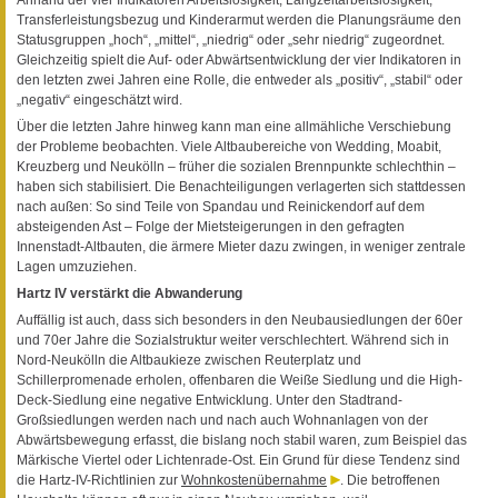
Transferleistungsbezug und Kinderarmut werden die Planungsräume den
Statusgruppen „hoch“, „mittel“, „niedrig“ oder „sehr niedrig“ zugeordnet.
Gleichzeitig spielt die Auf- oder Abwärtsentwicklung der vier Indikatoren in
den letzten zwei Jahren eine Rolle, die entweder als „positiv“, „stabil“ oder
„negativ“ eingeschätzt wird.
Über die letzten Jahre hinweg kann man eine allmähliche Verschiebung
der Probleme beobachten. Viele Altbaubereiche von Wedding, Moabit,
Kreuzberg und Neukölln – früher die sozialen Brennpunkte schlechthin –
haben sich stabilisiert. Die Benachteiligungen verlagerten sich stattdessen
nach außen: So sind Teile von Spandau und Reinickendorf auf dem
absteigenden Ast – Folge der Mietsteigerungen in den gefragten
Innenstadt-Altbauten, die ärmere Mieter dazu zwingen, in weniger zentrale
Lagen umzuziehen.
Hartz IV verstärkt die Abwanderung
Auffällig ist auch, dass sich besonders in den Neubausiedlungen der 60er
und 70er Jahre die Sozialstruktur weiter verschlechtert. Während sich in
Nord-Neukölln die Altbaukieze zwischen Reuterplatz und
Schillerpromenade erholen, offenbaren die Weiße Siedlung und die High-
Deck-Siedlung eine negative Entwicklung. Unter den Stadtrand-
Großsiedlungen werden nach und nach auch Wohnanlagen von der
Abwärtsbewegung erfasst, die bislang noch stabil waren, zum Beispiel das
Märkische Viertel oder Lichtenrade-Ost. Ein Grund für diese Tendenz sind
die Hartz-IV-Richtlinien zur
Wohnkostenübernahme
. Die betroffenen