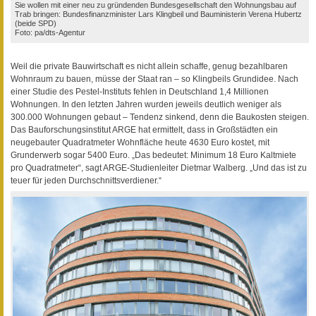
Sie wollen mit einer neu zu gründenden Bundesgesellschaft den Wohnungsbau auf
Trab bringen: Bundesfinanzminister Lars Klingbeil und Bauministerin Verena Hubertz
(beide SPD)
Foto: pa/dts-Agentur
Weil die private Bauwirtschaft es nicht allein schaffe, genug bezahlbaren
Wohnraum zu bauen, müsse der Staat ran – so Klingbeils Grundidee. Nach
einer Studie des Pestel-Instituts fehlen in Deutschland 1,4 Millionen
Wohnungen. In den letzten Jahren wurden jeweils deutlich weniger als
300.000 Wohnungen gebaut – Tendenz sinkend, denn die Baukosten steigen.
Das Bauforschungsinstitut ARGE hat ermittelt, dass in Großstädten ein
neugebauter Quadratmeter Wohnfläche heute 4630 Euro kostet, mit
Grunderwerb sogar 5400 Euro. „Das bedeutet: Minimum 18 Euro Kaltmiete
pro Quadratmeter“, sagt ARGE-Studienleiter Dietmar Walberg. „Und das ist zu
teuer für jeden Durchschnittsverdiener.“