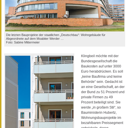
Die letzten Bauprojekte der staatlichen „Deutschbau“: Wohngebäude für
Abgeordnete auf dem Moabiter Werder …
Foto: Sabine Mittermeier
Klingbeil möchte mit der
Bundesgesellschaft die
Baukosten auf unter 3000
Euro herabdrücken. Es soll
„keine Baufirma und keine
Behörde“ sein. Gedacht ist
an eine Gesellschaft, an der
der Bund zu 51 Prozent und
private Firmen zu 49
Prozent beteiligt sind. Sie
werde „in großem Stil“, so
Bauministerin Hubertz,
Wohnungsbauprojekte im
bezahlbaren Preissegment
entwickeln, deren