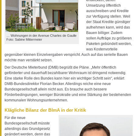
Umsetzung öffentlich
ausschreiben und Kredite
zur Verfügung stellen. Weil
der Staat Kredite günstiger
aufnehmen kann, wird das
Bauen billiger. Zudem
… Wohnungen in der Avenue Charles de Gaulle
sollen Aufträge zu größeren
Foto: Sabine Mittermeier
Paketen gebündelt werden,
was Kostenvorteile
gegenüber kleinen Einzelvergaben verspricht. Auch auf das serielle Bauen
möchte man verstärkt setzen.
Der Deutsche Mieterbund (DMB) begrüßt die Pläne. „Mehr öffentlich
geförderter und dauerhaft bezahlbarer Wohnraum ist dringend notwendig.
Eine starke Rolle des Bundes kann hier ein wichtiger Schritt sein“, erklärt
DMB-Bundesdirektor Florian Becker. Allerdings reiche eine neue
Bundesgesellschaft allein nicht aus. Es brauche auch bessere
Förderbedingungen, weniger Bürokratie und eine Stärkung der bestehenden
kommunalen Wohnungsunternehmen.
Klägliche Bilanz der BlmA in der Kritik
Für die neue
Bundesgesellschaft müsste
allerdings das Grundgesetz
geändert werden, denn das