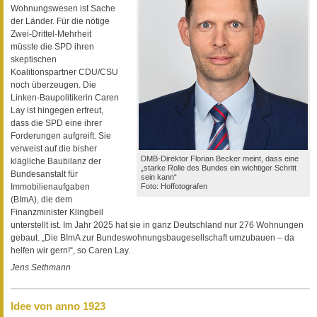
Wohnungswesen ist Sache
der Länder. Für die nötige
Zwei-Drittel-Mehrheit
müsste die SPD ihren
skeptischen
Koalitionspartner CDU/CSU
noch überzeugen. Die
Linken-Baupolitikerin Caren
Lay ist hingegen erfreut,
dass die SPD eine ihrer
Forderungen aufgreift. Sie
verweist auf die bisher
DMB-Direktor Florian Becker meint, dass eine
klägliche Baubilanz der
„starke Rolle des Bundes ein wichtiger Schritt
Bundesanstalt für
sein kann“
Foto: Hoffotografen
Immobilienaufgaben
(BImA), die dem
Finanzminister Klingbeil
unterstellt ist. Im Jahr 2025 hat sie in ganz Deutschland nur 276 Wohnungen
gebaut. „Die BImA zur Bundeswohnungsbaugesellschaft umzubauen – da
helfen wir gern!“, so Caren Lay.
Jens Sethmann
Idee von anno 1923