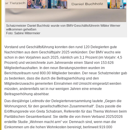
Schatzmeister Daniel Buchholz wurde von BMV-Geschäftsführerin Wibke Werner
willkommen geheißen
Foto: Sabine Mittermeier
Vorstand und Geschäftsführung konnten den rund 120 Delegierten gute
Nachrichten aus dem Geschäftsjahr 2025 verkünden: Der BMV wuchs wie
schon in den Vorjahren auch 2025, nämlich um 3,1 Prozent (im Vorjahr: 4,5
Prozent) und verzeichnete zum Jahresende einen Stand von 153.626
Mitgliederhaushalten. In den neun Beratungszentren wurden im
Berichtszeitraum rund 800.00 Mitglieder beraten. Der neue Schatzmeister gab
zu bedenken, dass die durch die Beitragserhöhung und den
Mitgliederzuwachs generierten Einnahmen mit Umsicht eingesetzt werden
müssten, anderenfalls sei in nur wenigen Jahren eine erneute
Beitragserhöhung absehbar.
Das diesjährige Leitmotiv der Delegiertenversammlung lautete „Gegen die
Wohnungsnot, für den gesellschaftlichen Zusammenhalt“. Dazu passte die
Eröffnungsrede von Greta Schabram, Referentin für das Thema Wohnen beim
Paritätischen Gesamtverband: Sie stellte die von ihrem Verband 2025/2026
erstellte Studie „Wohnen macht arm“ vor. Demnach sind, wenn man die
Einkommen um die hohen Wohnkosten bereinigt, berlinweit 919.000