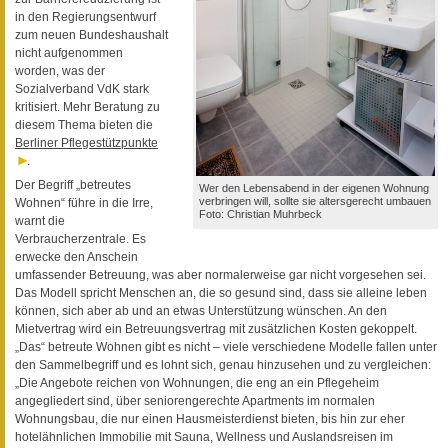
in den Regierungsentwurf
zum neuen Bundeshaushalt
nicht aufgenommen
worden, was der
Sozialverband VdK stark
kritisiert. Mehr Beratung zu
diesem Thema bieten die
Berliner Pflegestützpunkte
.
Der Begriff „betreutes
Wer den Lebensabend in der eigenen Wohnung
verbringen will, sollte sie altersgerecht umbauen
Wohnen“ führe in die Irre,
Foto: Christian Muhrbeck
warnt die
Verbraucherzentrale. Es
erwecke den Anschein
umfassender Betreuung, was aber normalerweise gar nicht vorgesehen sei.
Das Modell spricht Menschen an, die so gesund sind, dass sie alleine leben
können, sich aber ab und an etwas Unterstützung wünschen. An den
Mietvertrag wird ein Betreuungsvertrag mit zusätzlichen Kosten gekoppelt.
„Das“ betreute Wohnen gibt es nicht – viele verschiedene Modelle fallen unter
den Sammelbegriff und es lohnt sich, genau hinzusehen und zu vergleichen:
„Die Angebote reichen von Wohnungen, die eng an ein Pflegeheim
angegliedert sind, über seniorengerechte Apartments im normalen
Wohnungsbau, die nur einen Hausmeisterdienst bieten, bis hin zur eher
hotelähnlichen Immobilie mit Sauna, Wellness und Auslandsreisen im