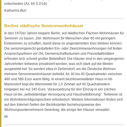
entschieden (Az. 64 S 2/19).
Katharina Buri
Berlins städtische Seniorenwohnhäuser
In den 1970er Jahren begann Berlin, auf städtischen Flächen Wohnhäuser für
Senioren zu bauen. Ziel: Wohnraum für Menschen über 60 mit geringem
Einkommen zu schaffen, damit diese im angestammten Kiez bleiben können.
Die seniorengerecht gestalteten Ein- oder Zweizimmerwohnungen mit festen
Ansprechpartnern vor Ort, Gemeinschaftsräumen und Freizeitaktivitäten
erfreuten sich schnell großer Beliebtheit. Die Häuser sind in den vergangenen
Jahrzehnten teilweise privatisiert worden, was sich stark auf die Mieten
ausgewirkt hat. So werden etwa in Zehlendorf, wo die Deutsche Wohnen
mehrere Seniorenwohnhäuser betreibt, für 30 bis 40 Quadratmeter zwischen
480 und 580 Euro warm fällig. In einem bezirksverwalteten Haus in Alt-
Mariendorf liegt die Warmmiete für 1,5 Zimmer auf 40 Quadratmetern
hingegen bei nur 345 Euro. Voraussetzung für den Einzug in ein solches
Haus ist die „selbstständige Versorgung und Haushaltsführung“. Teilweise ist
ein Wohnberechtigungsschein erforderlich. Weitere Informationen finden sich
auf den Internet-Seiten der Bezirksämter beziehungsweise des
Wohnungsunternehmens Gewobag, die einige der Häuser verwaltet.
kb