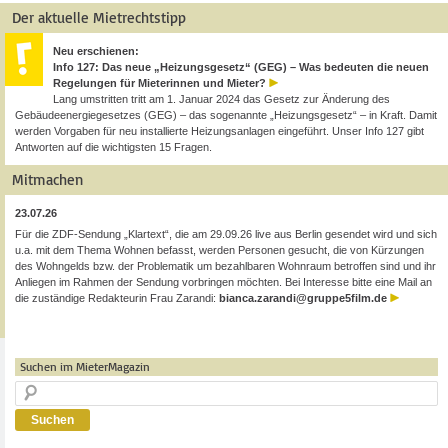
Der aktuelle Mietrechtstipp
Neu erschienen:
Info 127: Das neue „Heizungsgesetz“ (GEG) – Was bedeuten die neuen
Regelungen für Mieterinnen und Mieter?
Lang umstritten tritt am 1. Januar 2024 das Gesetz zur Änderung des
Gebäudeenergiegesetzes (GEG) – das sogenannte „Heizungsgesetz“ – in Kraft. Damit
werden Vorgaben für neu installierte Heizungsanlagen eingeführt. Unser Info 127 gibt
Antworten auf die wichtigsten 15 Fragen.
Mitmachen
23.07.26
Für die ZDF-Sendung „Klartext“, die am 29.09.26 live aus Berlin gesendet wird und sich
u.a. mit dem Thema Wohnen befasst, werden Personen gesucht, die von Kürzungen
des Wohngelds bzw. der Problematik um bezahlbaren Wohnraum betroffen sind und ihr
Anliegen im Rahmen der Sendung vorbringen möchten. Bei Interesse bitte eine Mail an
die zuständige Redakteurin Frau Zarandi:
bianca.zarandi@gruppe5film.de
Suchen im MieterMagazin