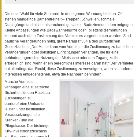
Die erste Wahl für viele Senioren: In der eigenen Wohnung bleiben. Oft
stehen mangelnde Barrierefreiheit – Treppen, Schwellen, schmale
Durchgänge und nicht entsprechend gestaltete Badezimmer – dem entgegen.
Kleine Anpassungen wie Badewannengriffe oder Toilettensitzerhöhungen
können auch ohne Zustimmung des Vermieters vorgenommen werden. Sind
bauliche Veränderungen nötig, greift Paragraf 554 a des Bürgerlichen
Gesetzbuches: „Der Mieter kann vom Vermieter die Zustimmung zu baulichen
Veränderungen oder sonstigen Einrichtungen verlangen, die für eine
behindertengerechte Nutzung der Mietsache oder den Zugang zu ihr
erforderlich sind, wenn er ein berechtigtes Interesse daran hat.“ Der Vermieter
hat allerdings das Recht, diese Zustimmung zu verweigern, wenn sie anderen
Interessen entgegenstehen, etwa die Nachbarn behindern.
Manche Vermieter
verlangen eine zusätzliche
Sicherheit für den Rückbau.
Zuzahlungen zu
barrierefreien Umbauten
leisten unter bestimmten
Voraussetzungen die
Kranken- und die
Pflegekasse. Der bisherige
KfW-Investitionszuschuss
zur Barrierereduzierung ist