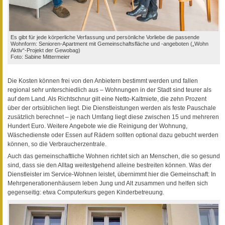
Es gibt für jede körperliche Verfassung und persönliche Vorliebe die passende
Wohnform: Senioren-Apartment mit Gemeinschaftsfläche und -angeboten („Wohn
Aktiv“-Projekt der Gewobag)
Foto: Sabine Mittermeier
Die Kosten können frei von den Anbietern bestimmt werden und fallen
regional sehr unterschiedlich aus – Wohnungen in der Stadt sind teurer als
auf dem Land. Als Richtschnur gilt eine Netto-Kaltmiete, die zehn Prozent
über der ortsüblichen liegt. Die Dienstleistungen werden als feste Pauschale
zusätzlich berechnet – je nach Umfang liegt diese zwischen 15 und mehreren
Hundert Euro. Weitere Angebote wie die Reinigung der Wohnung,
Wäschedienste oder Essen auf Rädern sollten optional dazu gebucht werden
können, so die Verbraucherzentrale.
Auch das gemeinschaftliche Wohnen richtet sich an Menschen, die so gesund
sind, dass sie den Alltag weitestgehend alleine bestreiten können. Was der
Dienstleister im Service-Wohnen leistet, übernimmt hier die Gemeinschaft: In
Mehrgenerationenhäusern leben Jung und Alt zusammen und helfen sich
gegenseitig: etwa Computerkurs gegen Kinderbetreuung.