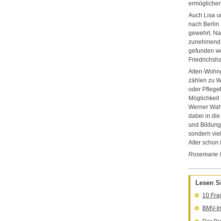
ermöglichen
Auch Lisa u
nach Berlin
gewehrt. Nac
zunehmend 
gefunden we
Friedrichsh
Alten-Wohn
zählen zu W
oder Pflegeb
Möglichkeit 
Werner Wah
dabei in di
und Bildungs
sondern vie
Alter schon 
Rosemarie 
Lesen S
10 Fra
BMV-In