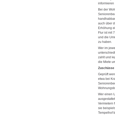
informieren 
Bei der Woh
Seniorenbea
handhabbare
auch über d
Erhöhung ei
Flur ist mit
und die Umr
zu haben.
Wer im jewei
unterschied
zahlt und l
die Miete u
Zuschüsse 
Geprüft wer
etwa bei Kr
Seniorenber
Wohnungsba
Wer einen U
ausgestatte
Vermietern 
sie beispie
Tempelhof 