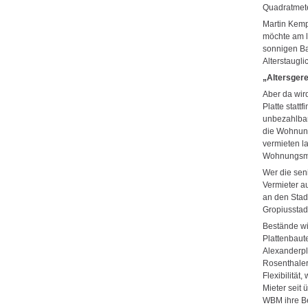
Quadratmete
Martin Kemp
möchte am l
sonnigen Ba
Alterstaugli
„Altersgere
Aber da wir
Platte statt
unbezahlbar
die Wohnung
vermieten la
Wohnungsmar
Wer die sen
Vermieter a
an den Stad
Gropiusstad
Bestände wi
Plattenbaut
Alexanderpl
Rosenthaler 
Flexibilität
Mieter seit 
WBM ihre Be