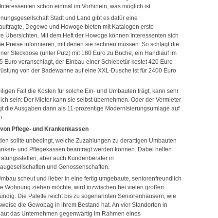
Interessenten schon einmal im Vorhinein, was möglich ist.
nungsgesellschaft Stadt und Land gibt es dafür eine
uftragte, Degewo und Howoge bieten mit Katalogen erste
 Übersichten. Mit dem Heft der Howoge können Interessenten sich
ie Preise informieren, mit denen sie rechnen müssen: So schlägt die
ner Steckdose (unter Putz) mit 180 Euro zu Buche, ein Handlauf im
 75 Euro veranschlagt, der Einbau einer Schiebetür kostet 420 Euro
üstung von der Badewanne auf eine XXL-Dusche ist für 2400 Euro
ligen Fall die Kosten für solche Ein- und Umbauten trägt, kann sehr
lich sein: Der Mieter kann sie selbst übernehmen. Oder der Vermieter
egt die Ausgaben dann als 11-prozentige Modernisierungsumlage auf
m.
von Pflege- und Krankenkassen
den sollte unbedingt, welche Zuzahlungen zu derartigen Umbauten
anken- und Pflegekassen beantragt werden können. Dabei helfen
atungsstellen, aber auch Kundenberater in
ugesellschaften und Genossenschaften.
mbau scheut und lieber in eine fertig umgebaute, seniorenfreundlich
te Wohnung ziehen möchte, wird inzwischen bei vielen großen
fündig. Die Palette reicht bis zu sogenannten Seniorenhäusern, wie
lsweise die Gewobag in ihrem Bestand hat. An vier Standorten in
baut das Unternehmen gegenwärtig im Rahmen eines