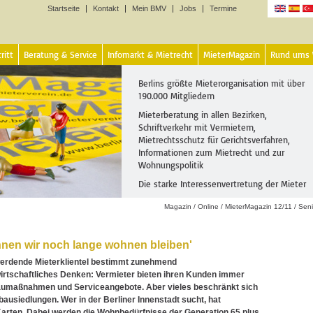
Startseite
Kontakt
Mein BMV
Jobs
Termine
Sprachen
ritt
Beratung & Service
Infomarkt & Mietrecht
MieterMagazin
Rund ums
Berlins größte Mieterorganisation mit über
190.000 Mitgliedern
Mieterberatung in allen Bezirken,
Schriftverkehr mit Vermietern,
Mietrechtsschutz für Gerichtsverfahren,
Informationen zum Mietrecht und zur
Wohnungspolitik
Die starke Interessenvertretung der Mieter
Magazin
/
Online
/
MieterMagazin 12/11
/
Seni
nnen wir noch lange wohnen bleiben'
 werdende Mieterklientel bestimmt zunehmend
rtschaftliches Denken: Vermieter bieten ihren Kunden immer
maßnahmen und Serviceangebote. Aber vieles beschränkt sich
bausiedlungen. Wer in der Berliner Innenstadt sucht, hat
arten. Dabei werden die Wohnbedürfnisse der Generation 65 plus