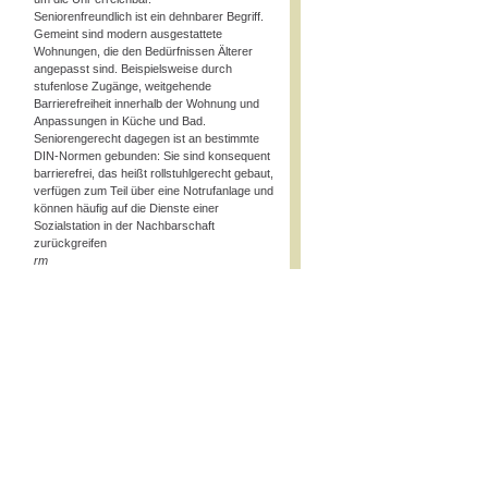
Seniorenfreundlich ist ein dehnbarer Begriff.
Gemeint sind modern ausgestattete
Wohnungen, die den Bedürfnissen Älterer
angepasst sind. Beispielsweise durch
stufenlose Zugänge, weitgehende
Barrierefreiheit innerhalb der Wohnung und
Anpassungen in Küche und Bad.
Seniorengerecht dagegen ist an bestimmte
DIN-Normen gebunden: Sie sind konsequent
barrierefrei, das heißt rollstuhlgerecht gebaut,
verfügen zum Teil über eine Notrufanlage und
können häufig auf die Dienste einer
Sozialstation in der Nachbarschaft
zurückgreifen
rm