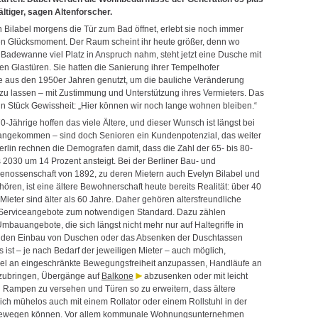
ältiger, sagen Altenforscher.
 Bilabel morgens die Tür zum Bad öffnet, erlebt sie noch immer
en Glücksmoment. Der Raum scheint ihr heute größer, denn wo
 Badewanne viel Platz in Anspruch nahm, steht jetzt eine Dusche mit
en Glastüren. Sie hatten die Sanierung ihrer Tempelhofer
aus den 1950er Jahren genutzt, um die bauliche Veränderung
u lassen – mit Zustimmung und Unterstützung ihres Vermieters. Das
ein Stück Gewissheit: „Hier können wir noch lange wohnen bleiben.“
0-Jährige hoffen das viele Ältere, und dieser Wunsch ist längst bei
angekommen – sind doch Senioren ein Kundenpotenzial, das weiter
erlin rechnen die Demografen damit, dass die Zahl der 65- bis 80-
s 2030 um 14 Prozent ansteigt. Bei der Berliner Bau- und
ossenschaft von 1892, zu deren Mietern auch Evelyn Bilabel und
ören, ist eine ältere Bewohnerschaft heute bereits Realität: über 40
Mieter sind älter als 60 Jahre. Daher gehören altersfreundliche
Serviceangebote zum notwendigen Standard. Dazu zählen
Umbauangebote, die sich längst nicht mehr nur auf Haltegriffe in
 den Einbau von Duschen oder das Absenken der Duschtassen
 ist – je nach Bedarf der jeweiligen Mieter – auch möglich,
l an eingeschränkte Bewegungsfreiheit anzupassen, Handläufe an
ubringen, Übergänge auf
Balkone
abzusenken oder mit leicht
Rampen zu versehen und Türen so zu erweitern, dass ältere
ch mühelos auch mit einem Rollator oder einem Rollstuhl in der
wegen können. Vor allem kommunale Wohnungsunternehmen