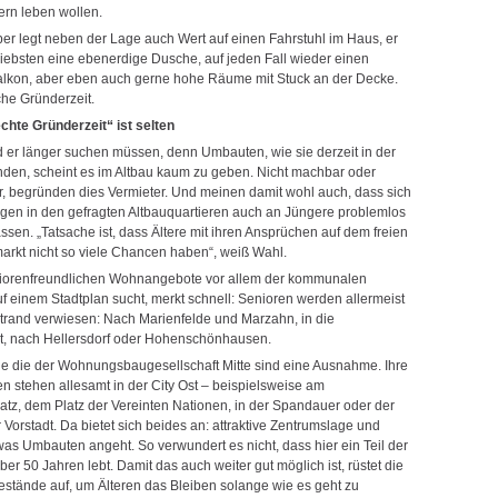
rn leben wollen.
er legt neben der Lage auch Wert auf einen Fahrstuhl im Haus, er
iebsten eine ebenerdige Dusche, auf jeden Fall wieder einen
lkon, aber eben auch gerne hohe Räume mit Stuck an der Decke.
che Gründerzeit.
chte Gründerzeit“ ist selten
d er länger suchen müssen, denn Umbauten, wie sie derzeit in der
finden, scheint es im Altbau kaum zu geben. Nicht machbar oder
, begründen dies Vermieter. Und meinen damit wohl auch, dass sich
en in den gefragten Altbauquartieren auch an Jüngere problemlos
ssen. „Tatsache ist, dass Ältere mit ihren Ansprüchen auf dem freien
kt nicht so viele Chancen haben“, weiß Wahl.
iorenfreundlichen Wohnangebote vor allem der kommunalen
uf einem Stadtplan sucht, merkt schnell: Senioren werden allermeist
trand verwiesen: Nach Marienfelde und Marzahn, in die
t, nach Hellersdorf oder Hohenschönhausen.
e die der Wohnungsbaugesellschaft Mitte sind eine Ausnahme. Ihre
en stehen allesamt in der City Ost – beispielsweise am
atz, dem Platz der Vereinten Nationen, in der Spandauer oder der
Vorstadt. Da bietet sich beides an: attraktive Zentrumslage und
, was Umbauten angeht. So verwundert es nicht, dass hier ein Teil der
über 50 Jahren lebt. Damit das auch weiter gut möglich ist, rüstet die
stände auf, um Älteren das Bleiben solange wie es geht zu