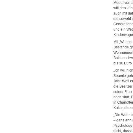
Modellvorh
will den kü
auch mit da
die sowohl 
Generatione
und ein Weg
Kinderwagen
Mit „Wohnko
Bestände gr
Wohnungen 
Balkonschwe
bis 30 Euro 
„Ich will ni
Beamte geht
Jahr. Weil 
die Besitze
seiner Frau
hoch sind. F
in Charlotte
Kultur, die 
„Die Wohnbed
– ganz ähnl
Psychologe 
nicht, dass 