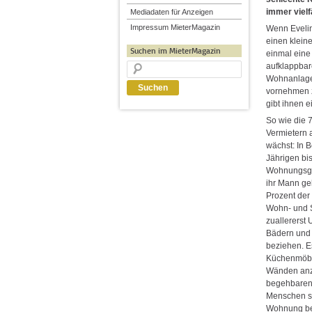
immer vielf
Mediadaten für Anzeigen
Impressum MieterMagazin
Wenn Evelin
einen klein
Suchen im MieterMagazin
einmal eine
aufklappbar
Wohnanlage 
vornehmen z
gibt ihnen 
So wie die 7
Vermietern 
wächst: In B
Jährigen bi
Wohnungsgen
ihr Mann geh
Prozent der 
Wohn- und 
zuallererst 
Bädern und
beziehen. Es
Küchenmöbe
Wänden anz
begehbaren 
Menschen si
Wohnung be