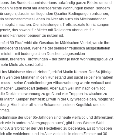
abens des Bundesbauministeriums aufwändig ganze Blöcke um und
nftigen Mietern nicht nur altersgerechte Wohnungen bieten, sondern
für sorgen, dass im umliegenden Quartier Bedingungen entstehen,
ein selbstbestimmtes Leben im Alter als auch ein Miteinander der
n möglich machen: Dienstleistungen, Treffs, soziale Einrichtungen
enetz, das sowohl für Mieter mit Rollatoren aber auch für
 und Fahrräder bequem zu nutzen ist.
mfort 50 Plus“ wirbt die Gesobau im Märkischen Viertel, wo sie ihre
undlegend saniert. Wer eine der seniorenfreundlich ausgestatteten
mietet – mit bodengleichen Duschen, abgesenkten
llen, breiteren Türöffnungen – der zahlt je nach Wohnungsgröße 20
mehr Miete als sonst üblich.
cht ins Märkische Viertel ziehen“, erklärt Martin Kemper. Der 64-jährige
 in wenigen Monaten in den Ruhestand und sucht seit einem halben
er muss – seine Charlottenburger Altbauwohnung wurde verkauft und
r machen Eigenbedarf geltend. Aber auch weil ihm nach dem Tod
 die Dreizimmerwohnung zu groß und vier Treppen inzwischen zu
ür Martin Kemper steht fest: Er will in der City West bleiben, möglichst
nburg. Hier hat er all seine Bekannten, seinen Kegelklub und die
er mag.
ürfnisse der über 65-Jährigen sind heute vielfältig und differenziert
ich wie in anderen Altersgruppen auch“, gibt Hans-Werner Wahl,
und Altersforscher der Uni Heidelberg zu bedenken. Es stimmt eben
sich alle verkleinern und im Alter vielleicht in einem Zimmer auf 30