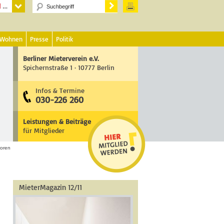
 Wohnen
Presse
Politik
Berliner Mieterverein e.V.
Spichernstraße 1 · 10777 Berlin
Infos & Termine
030-226 260
Leistungen & Beiträge
für Mitglieder
oren
MieterMagazin 12/11