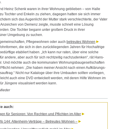
.
nd Heinz Schenk waren in ihrer Wohnung geblieben – von Halle
 zu Tochter und Enkeln zu ziehen, dagegen hatten sie sich immer
hdem sich das Augenlicht der Mutter stark verschlechterte, der Vater
Anzeichen von Demenz zeigte, musste schnell eine Lösung
rden. Die Tochter begann unter großem Druck in ihrer
ainer Umgebung zu suchen.
gemeinschaften, Pflegewohnen oder auch
betreutes Wohnen
ohnformen, die sich in den zurückliegenden Jahren für Hochaltrige
edürftige etabliert haben. „Ich kann nur raten, über eine solche
für andere, aber auch für sich rechtzeitig nachzudenken“, rät Hans-
l. Und möchte auch die kommunalen Wohnungsbaugesellschaften
e Pflicht nehmen: „Die haben meiner Ansicht nach einen Aufklärungs-
auftrag.“ Nicht nur Kataloge über ihre Umbauten sollten vorliegen,
lleicht auch eine DVD entwickelt werden, mit deren Hilfe Wohnen im
für Jüngere visualisiert werden kann.
Mieder
ie auch:
gen für Senioren: Von Rechten und Pflichten im Alter
fo 144: Altenheim-Verträge – Betreutes Wohnen –