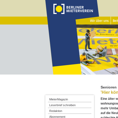
Wir über uns
Beit
Senioren
'Hier kö
Eine älter
MieterMagazin
wohnungswi
Leserbrief schreiben
mehr Umbau
Redaktion
auf die Neu
Abonnement
schlechte K