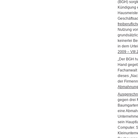
(BGH) sorgt
Kündigung e
Hausmeister
Geschäftsad
freiberuflic
Nutzung vor
grundsätzlic
keinerlei B
in dem Urtei
2009 – VIII
„Der BGH ha
Hand gegebe
Fachanwalt 
dieses „Nach
der Firmenn
Abmahnung s
Ausgerechn
gegen drei 
Baumgarten,
eine Abmahn
Unternehme
sein Hauptl
Computer. S
Kleinuntern