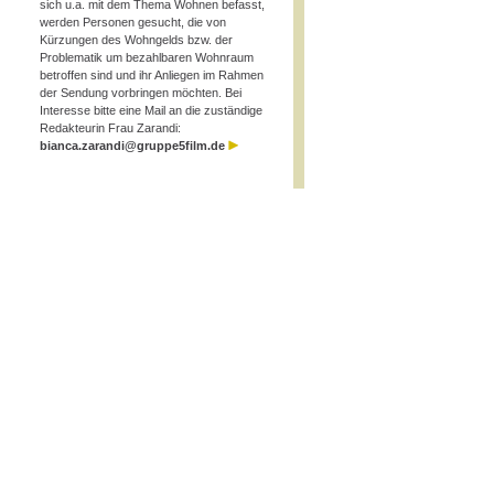
sich u.a. mit dem Thema Wohnen befasst,
werden Personen gesucht, die von
Kürzungen des Wohngelds bzw. der
Problematik um bezahlbaren Wohnraum
betroffen sind und ihr Anliegen im Rahmen
der Sendung vorbringen möchten. Bei
Interesse bitte eine Mail an die zuständige
Redakteurin Frau Zarandi:
bianca.zarandi@gruppe5film.de