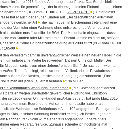
e dann im Jahre 2013 für eine Änderung dieser Praxis. Das Gericht hielt die
ines Mieters für gerechtfertigt, der in einem gemieteten Einfamilienhaus einen
-Service betrieb (BGH vom 31. Juli 2013 –
VIII ZR 149/13
). Unter dieser
resse trat er auch gegenüber Kunden auf. „Bei geschäftlichen
Aktivitäten
her oder gewerblicher Art
, die nach außen in Erscheinung treten, liegt eine
, die der Vermieter einer Wohnung ohne entsprechende Vereinbarung
h nicht dulden muss“, urteilte der BGH. Der Mieter hatte eingewandt, dass er
esuche von Kunden oder Mitarbeitern hat. Darauf komme es nicht an, heißt es
l, das sich auf eine Grundsatzentscheidung aus 2009 stützt (
BGH vom 14. Juli
 ZR 165/08
).
t den Vermietern damit in unverantwortlicher Weise einen neuen Hebel in die
n, um unliebsame Mieter loszuwerden“, kritisiert Christoph Müller. Der
für Mietrecht spricht von einer „lebensfremden Sicht“. Je nachdem, wie man
-Außen-Treten“ auslegt, reicht schon die Visitenkarte mit Privatadresse oder
ame auf dem Briefkasten, um sich eine Kündigung einzuhandeln. „Eine
ollte man auf jeden Fall ernst nehmen
“, so Müller.
et ein kommunales Wohnungsunternehmen
, die Gewobag, geht derzeit
Mietparteien wegen unerlaubter gewerblicher Nutzung vor. Christoph
 der seit 2007 einen Online-Handel mit Akkus betreibt, hat Ende März 2015
ung bekommen. Begründung: Auf seiner Internetseite habe er als
nssitz die Wohnadresse Schönhauser Allee 102 angegeben. Baumgarten hat
ager in Köln, in seiner Wohnung bearbeitet er lediglich Bestellungen am
ein Nachbar Frank Volm wurde ebenfalls abgemahnt. Er betreibt als
ehmer einen Reparaturservice. „Zuhause schreibe ich höchstens mal