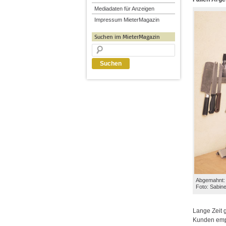
Mediadaten für Anzeigen
Impressum MieterMagazin
Suchen im MieterMagazin
Abgemahnt: 
Foto: Sabin
Lange Zeit 
Kunden empf