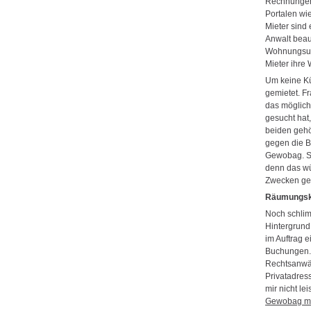
Rechnungen“
Portalen wie
Mieter sind
Anwalt beauf
Wohnungsunt
Mieter ihre
Um keine Kü
gemietet. F
das möglich
gesucht hat
beiden gehö
gegen die B
Gewobag. Si
denn das wü
Zwecken gen
Räumungsk
Noch schlimm
Hintergrund 
im Auftrag 
Buchungen. 
Rechtsanwält
Privatadress
mir nicht le
Gewobag mit