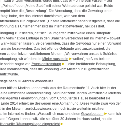
, sagt er. Zum Verhängnis wurde ihm, dass er – ohne sein Wissen – auf
 „Pointoo“ oder „Meine Stadt“ mit seiner Wohnadresse gelistet war. Beide
 empört über die „Bespitzelung“. Die Vermutung, dass die Gewobag einen
tragt habe, der das Internet durchforstet, wird von dem
ernehmen zurückgewiesen. „Unsere Mitarbeiter haben festgestellt, dass die
 Wohnung als Unternehmenssitz im Internet bewerben“, heißt es dort.
ndigung zu riskieren, hat sich Baumgarten mittlerweile einen Büroplatz
rank Volm hat die Einträge in den Branchenverzeichnissen im Internet – soweit
 war – löschen lassen. Beide vermuten, dass die Gewobag nur einen Vorwand
, um sie loszuwerden. Das betreffende Gebäude wird zurzeit saniert, die
ren zu den letzten verbliebenen Mietern. „Wir verwahren uns aufs Schärfste
ehauptung, wir würden die
Mieter rausekeln
wollen“, heißt es bei der
e spricht sogar von
Zweckentfremdung
– eine irreführende Behauptung,
rde voraussetzen, dass die Wohnung vom Mieter nur zu gewerblichen
utzt wurde.
lage nach 30 Jahren Wohndauer
er trifft es Martina Lannatewitz aus der Raumerstraße 11. Auch hier ist der
eine umstrittene Modernisierung. Seit über zehn Jahren vermittelt die Mieterin
einer Agentur Ferienwohnungen. Vom Computer zu Hause bearbeitet sie
Ende 2014 erhielt sie deswegen eine Abmahnung. Diese wurde zwar von der
in der Mieterin zurückgewiesen, dennoch ist sie weiterhin mit ihrer
e im Internet zu finden. „Was soll ich machen, einen
Gewerberaum
kann ich
isten.“ Gegen Lannatewitz, die seit über 30 Jahren im Haus wohnt, hat die
tlerweile Räumungsklage eingereicht
.