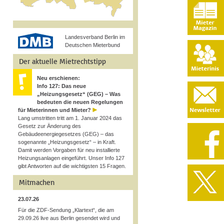
Landesverband Berlin im
Deutschen Mieterbund
Der aktuelle Mietrechtstipp
Neu erschienen:
Info 127: Das neue
„Heizungsgesetz“ (GEG) – Was
bedeuten die neuen Regelungen
für Mieterinnen und Mieter?
Lang umstritten tritt am 1. Januar 2024 das
Gesetz zur Änderung des
Gebäudeenergiegesetzes (GEG) – das
sogenannte „Heizungsgesetz“ – in Kraft.
Damit werden Vorgaben für neu installierte
Heizungsanlagen eingeführt. Unser Info 127
gibt Antworten auf die wichtigsten 15 Fragen.
Mitmachen
23.07.26
Für die ZDF-Sendung „Klartext“, die am
29.09.26 live aus Berlin gesendet wird und