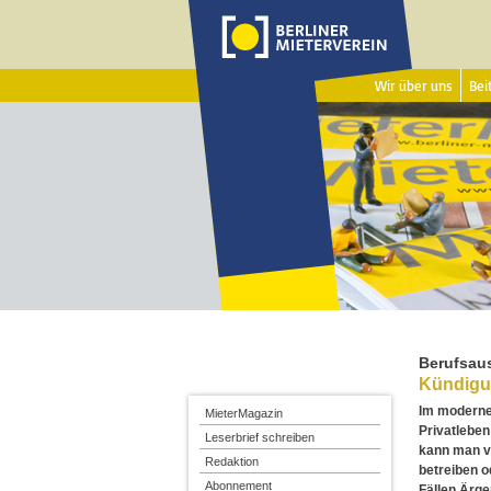
Wir über uns
Beit
Berufsau
Kündigu
Im modernen
MieterMagazin
Privatleben
Leserbrief schreiben
kann man v
Redaktion
betreiben o
Abonnement
Fällen Ärge