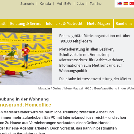
Startseite
Kontakt
Mein BMV
Jobs
Termine
Sprachen
ritt
Beratung & Service
Infomarkt & Mietrecht
MieterMagazin
Rund ums
Berlins größte Mieterorganisation mit über
190.000 Mitgliedern
Mieterberatung in allen Bezirken,
Schriftverkehr mit Vermietern,
Mietrechtsschutz für Gerichtsverfahren,
Informationen zum Mietrecht und zur
Wohnungspolitik
Die starke Interessenvertretung der Mieter
Magazin
/
Online
/
MieterMagazin 6/15
/
Berufsausübung in der Woh
sübung in der Wohnung
ngsgrund: Homeoffice
 Medienzeitalter wird die räumliche Trennung zwischen Arbeit und
 immer mehr aufgehoben. Ein PC mit Internetanschluss reicht – und schon
on Zu Hause aus Versicherungen verkaufen, einen Online-Handel
der für eine Agentur arbeiten. Doch Vorsicht, das kann in bestimmten
r mit dem Vermieter geben.