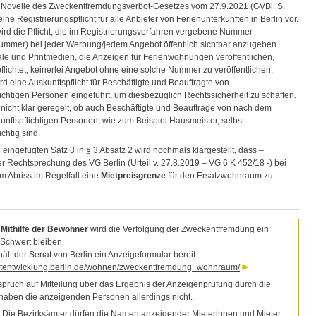
 Novelle des Zweckentfremdungsverbot-Gesetzes vom 27.9.2021 (GVBl. S.
eine Registrierungspflicht für alle Anbieter von Ferienunterkünften in Berlin vor.
wird die Pflicht, die im Registrierungsverfahren vergebene Nummer
nummer) bei jeder Werbung/jedem Angebot öffentlich sichtbar anzugeben.
tale und Printmedien, die Anzeigen für Ferienwohnungen veröffentlichen,
flichtet, keinerlei Angebot ohne eine solche Nummer zu veröffentlichen.
d eine Auskunftspflicht für Beschäftigte und Beauftragte von
lichtigen Personen eingeführt, um diesbezüglich Rechtssicherheit zu schaffen.
 nicht klar geregelt, ob auch Beschäftigte und Beauftrage von nach dem
unftspflichtigen Personen, wie zum Beispiel Hausmeister, selbst
ichtig sind.
eingefügten Satz 3 in § 3 Absatz 2 wird nochmals klargestellt, dass –
r Rechtsprechung des VG Berlin (Urteil v. 27.8.2019 – VG 6 K 452/18 -) bei
 Abriss im Regelfall eine
Mietpreisgrenze
für den Ersatzwohnraum zu
e
Mithilfe der Bewohner
wird die Verfolgung der Zweckentfremdung ein
Schwert bleiben.
ält der Senat von Berlin ein Anzeigeformular bereit:
tentwicklung.berlin.de/wohnen/zweckentfremdung_wohnraum/
pruch auf Mitteilung über das Ergebnis der Anzeigenprüfung durch die
haben die anzeigenden Personen allerdings nicht.
:
Die Bezirksämter dürfen die Namen anzeigender Mieterinnen und Mieter