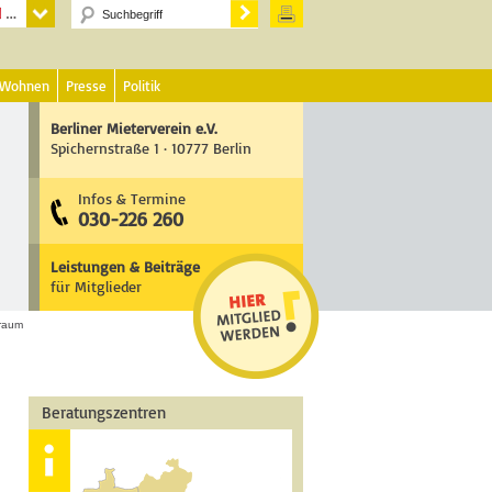
 Wohnen
Presse
Politik
Berliner Mieterverein e.V.
Spichernstraße 1 · 10777 Berlin
Infos & Termine
030-226 260
Leistungen & Beiträge
für Mitglieder
nraum
Beratungszentren