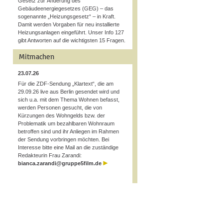
Gesetz zur Änderung des
Gebäudeenergiegesetzes (GEG) – das
sogenannte „Heizungsgesetz“ – in Kraft.
Damit werden Vorgaben für neu installierte
Heizungsanlagen eingeführt. Unser Info 127
gibt Antworten auf die wichtigsten 15 Fragen.
Mitmachen
23.07.26
Für die ZDF-Sendung „Klartext“, die am
29.09.26 live aus Berlin gesendet wird und
sich u.a. mit dem Thema Wohnen befasst,
werden Personen gesucht, die von
Kürzungen des Wohngelds bzw. der
Problematik um bezahlbaren Wohnraum
betroffen sind und ihr Anliegen im Rahmen
der Sendung vorbringen möchten. Bei
Interesse bitte eine Mail an die zuständige
Redakteurin Frau Zarandi:
bianca.zarandi@gruppe5film.de