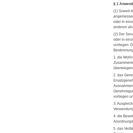
§ 1 Anwend
(1) Soweit 
angemessene
oder in ein
anderen al
(2) Der Sena
oder in ein
vorliegen. 
Bestimmunge
1. die Woh
Zusammenle
überwiegen
2. das Gen
Ersatzgene
Ausnahmen 
Genehmigung
vorliegen u
3. Ausgleic
Verwendung
4. die Bese
Anordnungs
5. das Verf