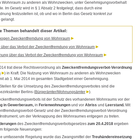
n Wohnraum zu anderen als Wohnzwecken, unter Genehmigungsvorbehalt
de. Im Gesetz wird in § 1 Absatz 2 festgelegt, dass durch eine
nung festzustellen ist, ob und wo in Berlin das Gesetz konkret zur
gelangt.
e Themen behandelt dieser Artikel:
bogen Zweckentfremdung von Wohnraum
 über das Verbot der Zweckentfremdung von Wohnraum
nung über das Verbot der Zweckentfremdung von Wohnraum
014 trat diese Rechtsverordnung als
Zweckentfremdungsverbot-Verordnung
n
) in Kraft. Die Nutzung von Wohnraum zu anderen als Wohnzwecken
mit ab 1. Mai 2014 im gesamten Stadtgebiet einer Genehmigung.
Stellen für die Umsetzung des Zweckentfremdungsverbotes sind die
ezirksämter Berlins (
Bürgerämter/Wohnungsämter
).
eckentfremdungsverbots ist der Schutz des vorhandenen Wohnraums vor der
g in Gewerberaum,
in
Ferienwohnungen
und vor
Abriss
und
Leerstand.
Mit
ntfremdungsverbot-Gesetz und der Zweckentfremdungsverbot-Verordnung
in Instrument, um der Verknappung des Wohnraumes entgegen zu treten.
derungen
des Zweckentfremdungsverbotsgesetzes
zum 20.4.2018
ergeben
lem folgende Neuerungen:
ne umfassende Regelung wurde das Zwangsmittel der
Treuhändereinsetzung