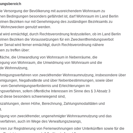
ungsbereich
die Versorgung der Bevölkerung mit ausreichendem Wohnraum zu
n Bedingungen besonders gefährdet ist, darf Wohnraum im Land Berlin
zelnen Bezirken nur mit Genehmigung des zuständigen Bezirksamts zu
s Wohnzwecken genutzt werden.
t wird ermächtigt, durch Rechtsverordnung festzustellen, ob im Land Berlin
zelnen Bezirken die Voraussetzungen für ein Zweckentfremdungsverbot
Der Senat wird ferner ermächtigt, durch Rechtsverordnung nähere
n zu treffen über:
nfläche, die Umwandlung von Wohnraum in Nebenräume, die
gung von Wohnraum, die Umwidmung von Wohnraum und die
de Wohnnutzung,
ehmigungsverfahren von zweckfremder Wohnraumnutzung, insbesondere über
hmigungen, Negativatteste und über Nebenbestimmungen, sowie über
vom Genehmigungserfordernis und Erleichterungen im
sverfahren, sofern öffentliche Interessen im Sinne des § 3 Absatz 3
nd diese besonders schwerwiegend sind,
hszahlungen, deren Höhe, Berechnung, Zahlungsmodalitäten und
,
itigung von zweckfremder, ungenehmigter Wohnraumnutzung und das
verfahren, auch im Wege des Verwaltungszwangs,
ahren zur Registrierung von Ferienwohnungen oder Unterkünften sowie für die