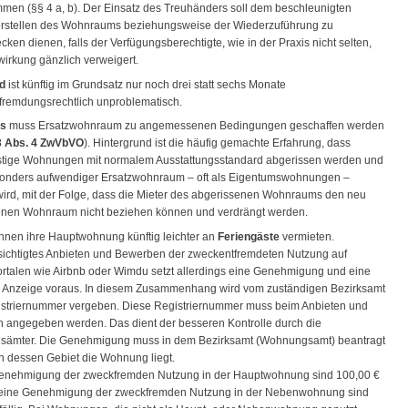
men (§§ 4 a, b). Der Einsatz des Treuhänders soll dem beschleunigten
rstellen des Wohnraums beziehungsweise der Wiederzuführung zu
en dienen, falls der Verfügungsberechtigte, wie in der Praxis nicht selten,
wirkung gänzlich verweigert.
d
ist künftig im Grundsatz nur noch drei statt sechs Monate
fremdungsrechtlich unproblematisch.
ss
muss Ersatzwohnraum zu angemessenen Bedingungen geschaffen werden
3 Abs. 4 ZwVbVO
). Hintergrund ist die häufig gemachte Erfahrung, dass
stige Wohnungen mit normalem Ausstattungsstandard abgerissen werden und
sonders aufwendiger Ersatzwohnraum – oft als Eigentumswohnungen –
 wird, mit der Folge, dass die Mieter des abgerissenen Wohnraums den neu
enen Wohnraum nicht beziehen können und verdrängt werden.
nnen ihre Hauptwohnung künftig leichter an
Feriengäste
vermieten.
sichtigtes Anbieten und Bewerben der zweckentfremdeten Nutzung auf
ortalen wie Airbnb oder Wimdu setzt allerdings eine Genehmigung und eine
e Anzeige voraus. In diesem Zusammenhang wird vom zuständigen Bezirksamt
istriernummer vergeben. Diese Registriernummer muss beim Anbieten und
 angegeben werden. Das dient der besseren Kontrolle durch die
ämter. Die Genehmigung muss in dem Bezirksamt (Wohnungsamt) beantragt
n dessen Gebiet die Wohnung liegt.
Genehmigung der zweckfremden Nutzung in der Hauptwohnung sind 100,00 €
für eine Genehmigung der zweckfremden Nutzung in der Nebenwohnung sind