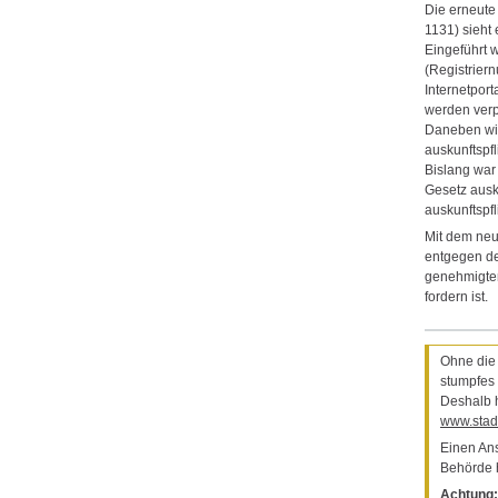
Die erneute
1131) sieht 
Eingeführt 
(Registrier
Internetpor
werden verp
Daneben wir
auskunftspf
Bislang war
Gesetz ausk
auskunftspfl
Mit dem neu 
entgegen de
genehmigtem
fordern ist.
Ohne di
stumpfes 
Deshalb h
www.stad
Einen Ans
Behörde 
Achtung