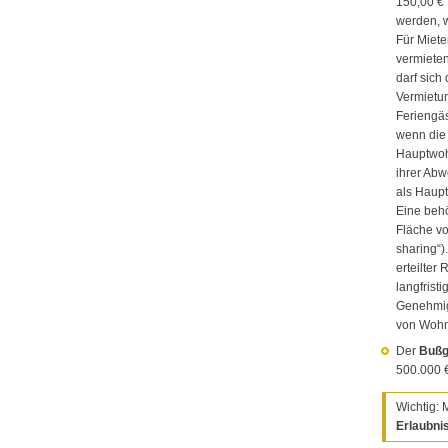
150,00 € 
werden, w
Für Miete
vermieten
darf sich
Vermietu
Feriengä
wenn die 
Hauptwohn
ihrer Ab
als Haupt
Eine beh
Fläche v
sharing“)
erteilte
langfrist
Genehmig
von Wohn
Der
Bußg
500.000 
Wichtig: 
Erlaubnis