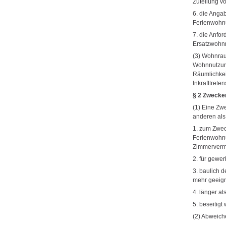
Zuteilung v
6. die Anga
Ferienwohn
7. die Anfo
Ersatzwohn
(3) Wohnrau
Wohnnutzung
Räumlichkei
Inkrafttret
§ 2 Zwecke
(1) Eine Zw
anderen al
1. zum Zwe
Ferienwohn
Zimmervermi
2. für gewe
3. baulich d
mehr geeigne
4. länger al
5. beseitigt 
(2) Abweich