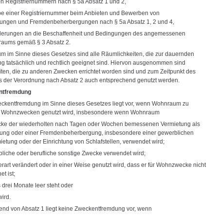
on Registriernummern nach § 5a Absatz 1 und 2,
be einer Registriernummer beim Anbieten und Bewerben von
ungen und Fremdenbeherbergungen nach § 5a Absatz 1, 2 und 4,
rderungen an die Beschaffenheit und Bedingungen des angemessenen
raums gemäß § 3 Absatz 2.
m im Sinne dieses Gesetzes sind alle Räumlichkeiten, die zur dauernden
 tatsächlich und rechtlich geeignet sind. Hiervon ausgenommen sind
ten, die zu anderen Zwecken errichtet worden sind und zum Zeitpunkt des
ens der Verordnung nach Absatz 2 auch entsprechend genutzt werden.
ntfremdung
eckentfremdung im Sinne dieses Gesetzes liegt vor, wenn Wohnraum zu
s Wohnzwecken genutzt wird, insbesondere wenn Wohnraum
cke der wiederholten nach Tagen oder Wochen bemessenen Vermietung als
ung oder einer Fremdenbeherbergung, insbesondere einer gewerblichen
etung oder der Einrichtung von Schlafstellen, verwendet wird;
rbliche oder berufliche sonstige Zwecke verwendet wird;
erart verändert oder in einer Weise genutzt wird, dass er für Wohnzwecke nicht
t ist;
s drei Monate leer steht oder
wird.
end von Absatz 1 liegt keine Zweckentfremdung vor, wenn