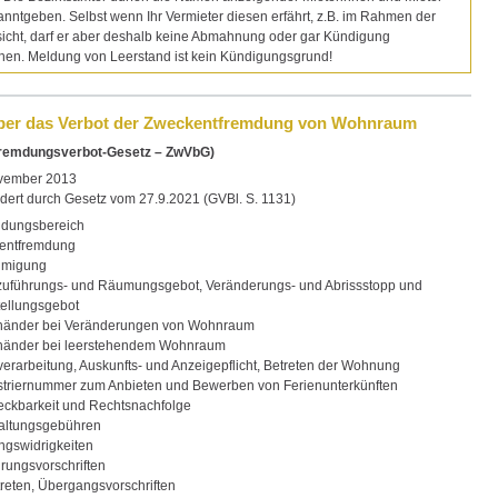
anntgeben. Selbst wenn Ihr Vermieter diesen erfährt, z.B. im Rahmen der
icht, darf er aber deshalb keine Abmahnung oder gar Kündigung
hen. Meldung von Leerstand ist kein Kündigungsgrund!
ber das Verbot der Zweckentfremdung von Wohnraum
remdungsverbot-Gesetz – ZwVbG)
vember 2013
ndert durch Gesetz vom 27.9.2021 (GVBl. S. 1131)
ndungsbereich
kentfremdung
hmigung
zuführungs- und Räumungsgebot, Veränderungs- und Abrissstopp und
ellungsgebot
uhänder bei Veränderungen von Wohnraum
uhänder bei leerstehendem Wohnraum
verarbeitung, Auskunfts- und Anzeigepflicht, Betreten der Wohnung
striernummer zum Anbieten und Bewerben von Ferienunterkünften
treckbarkeit und Rechtsnachfolge
waltungsgebühren
ngswidrigkeiten
hrungsvorschriften
ttreten, Übergangsvorschriften