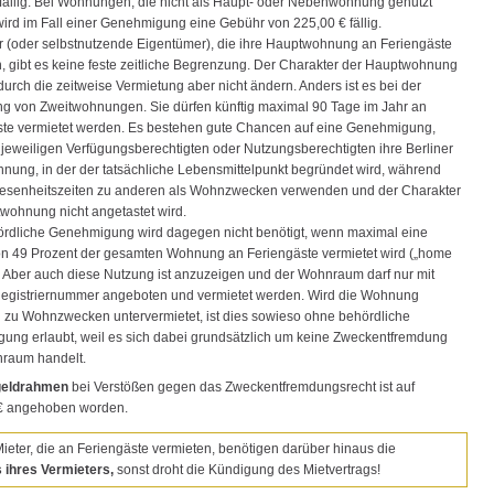
fällig. Bei Wohnungen, die nicht als Haupt- oder Nebenwohnung genutzt
ird im Fall einer Genehmigung eine Gebühr von 225,00 € fällig.
r (oder selbstnutzende Eigentümer), die ihre Hauptwohnung an Feriengäste
, gibt es keine feste zeitliche Begrenzung. Der Charakter der Hauptwohnung
 durch die zeitweise Vermietung aber nicht ändern. Anders ist es bei der
ng von Zweitwohnungen. Sie dürfen künftig maximal 90 Tage im Jahr an
ste vermietet werden. Es bestehen gute Chancen auf eine Genehmigung,
jeweiligen Verfügungsberechtigten oder Nutzungsberechtigten ihre Berliner
ung, in der der tatsächliche Lebensmittelpunkt begründet wird, während
wesenheitszeiten zu anderen als Wohnzwecken verwenden und der Charakter
wohnung nicht angetastet wird.
ördliche Genehmigung wird dagegen nicht benötigt, wenn maximal eine
on 49 Prozent der gesamten Wohnung an Feriengäste vermietet wird („home
. Aber auch diese Nutzung ist anzuzeigen und der Wohnraum darf nur mit
r Registriernummer angeboten und vermietet werden. Wird die Wohnung
ig zu Wohnzwecken untervermietet, ist dies sowieso ohne behördliche
ung erlaubt, weil es sich dabei grundsätzlich um keine Zweckentfremdung
raum handelt.
eldrahmen
bei Verstößen gegen das Zweckentfremdungsrecht ist auf
€ angehoben worden.
Mieter, die an Feriengäste vermieten, benötigen darüber hinaus die
 ihres Vermieters,
sonst droht die Kündigung des Mietvertrags!