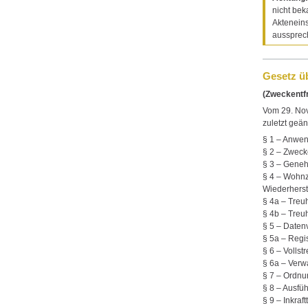
nicht bek
Akteneins
aussprec
Gesetz ü
(Zweckentf
Vom 29. No
zuletzt geä
§ 1 – Anwe
§ 2 – Zwec
§ 3 – Gene
§ 4 – Wohn
Wiederherst
§ 4a – Tre
§ 4b – Tre
§ 5 – Daten
§ 5a – Regi
§ 6 – Volls
§ 6a – Ver
§ 7 – Ordnu
§ 8 – Ausfü
§ 9 – Inkraf