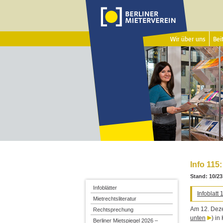
Wir über uns
Beit
Info 11
Stand: 10/23
Infoblätter
Infoblat
Mietrechtsliteratur
Am 12. Deze
Rechtsprechung
unten
) in
Berliner Mietspiegel 2026 –