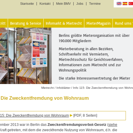
Startseite
Kontakt
Mein BMV
Jobs
Termine
Sprachen
ritt
Beratung & Service
Infomarkt & Mietrecht
MieterMagazin
Rund ums
Berlins größte Mieterorganisation mit über
190.000 Mitgliedern
Mieterberatung in allen Bezirken,
Schriftverkehr mit Vermietern,
Mietrechtsschutz für Gerichtsverfahren,
Informationen zum Mietrecht und zur
Wohnungspolitik
Die starke Interessenvertretung der Mieter
Mietrecht
/
Infoblätter
/
Info 115: Die Zweckentfremdung von Woh
5: Die Zweckentfremdung von Wohnraum
t 115: Die Zweckentfremdung von Wohnraum
[PDF, 8 Seiten]
mber 2013 war in Berlin das
Zweckentfremdungsverbot-Gesetz
(
siehe
 Kraft getreten, mit dem die zweckfremde Nutzung von Wohnraum, d.h. die