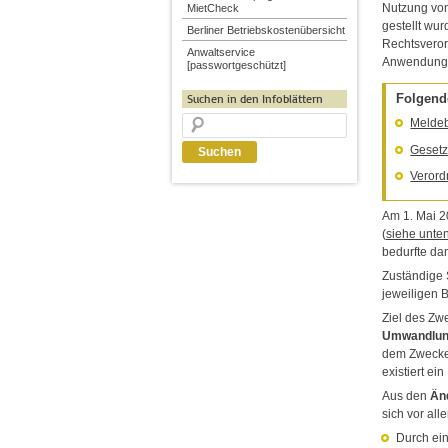
Nutzung vo
MietCheck
gestellt wur
Berliner Betriebskostenübersicht
Rechtsverord
Anwaltservice
Anwendung 
[passwortgeschützt]
Folgend
Suchen in den Infoblättern
Melde
Gesetz
Verord
Am 1. Mai 2
(
siehe unte
bedurfte da
Zuständige 
jeweiligen B
Ziel des Zw
Umwandlun
dem Zwecke
existiert e
Aus den
Än
sich vor al
Durch ei