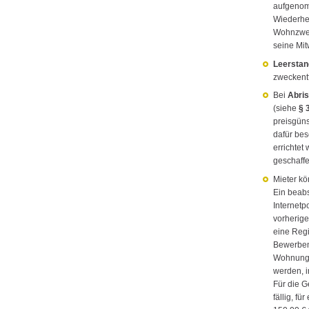
aufgenom
Wiederhe
Wohnzweck
seine Mit
Leerstan
zweckent
Bei
Abri
(siehe
§ 
preisgün
dafür be
errichtet
geschaff
Mieter kö
Ein beab
Internetp
vorherig
eine Reg
Bewerben
Wohnungs
werden, i
Für die 
fällig, 