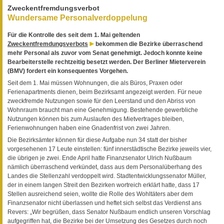
Zweckentfremdungsverbot
Wundersame Personalverdoppelung
Für die Kontrolle des seit dem 1. Mai geltenden
Zweckentfremdungsverbots
bekommen die Bezirke überraschend
mehr Personal als zuvor vom Senat genehmigt. Jedoch konnte keine
Bearbeiterstelle rechtzeitig besetzt werden. Der Berliner Mieterverein
(BMV) fordert ein konsequentes Vorgehen.
Seit dem 1. Mai müssen Wohnungen, die als Büros, Praxen oder
Ferienapartments dienen, beim Bezirksamt angezeigt werden. Für neue
zweckfremde Nutzungen sowie für den Leerstand und den Abriss von
Wohnraum braucht man eine Genehmigung. Bestehende gewerbliche
Nutzungen können bis zum Auslaufen des Mietvertrages bleiben,
Ferienwohnungen haben eine Gnadenfrist von zwei Jahren.
Die Bezirksämter können für diese Aufgabe nun 34 statt der bisher
vorgesehenen 17 Leute einstellen: fünf innerstädtische Bezirke jeweils vier,
die übrigen je zwei. Ende April hatte Finanzsenator Ulrich Nußbaum
nämlich überraschend verkündet, dass aus dem Personalüberhang des
Landes die Stellenzahl verdoppelt wird. Stadtentwicklungssenator Müller,
der in einem langen Streit den Bezirken wortreich erklärt hatte, dass 17
Stellen ausreichend seien, wollte die Rolle des Wohltäters aber dem
Finanzsenator nicht überlassen und heftet sich selbst das Verdienst ans
Revers: „Wir begrüßen, dass Senator Nußbaum endlich unseren Vorschlag
aufgegriffen hat, die Bezirke bei der Umsetzung des Gesetzes durch noch