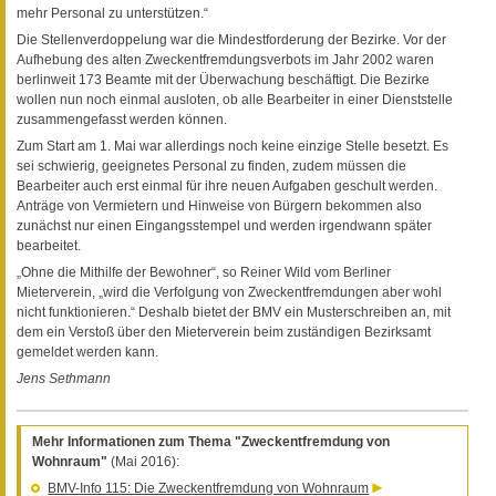
mehr Personal zu unterstützen.“
Die Stellenverdoppelung war die Mindestforderung der Bezirke. Vor der
Aufhebung des alten Zweckentfremdungsverbots im Jahr 2002 waren
berlinweit 173 Beamte mit der Überwachung beschäftigt. Die Bezirke
wollen nun noch einmal ausloten, ob alle Bearbeiter in einer Dienststelle
zusammengefasst werden können.
Zum Start am 1. Mai war allerdings noch keine einzige Stelle besetzt. Es
sei schwierig, geeignetes Personal zu finden, zudem müssen die
Bearbeiter auch erst einmal für ihre neuen Aufgaben geschult werden.
Anträge von Vermietern und Hinweise von Bürgern bekommen also
zunächst nur einen Eingangsstempel und werden irgendwann später
bearbeitet.
„Ohne die Mithilfe der Bewohner“, so Reiner Wild vom Berliner
Mieterverein, „wird die Verfolgung von Zweckentfremdungen aber wohl
nicht funktionieren.“ Deshalb bietet der BMV ein Musterschreiben an, mit
dem ein Verstoß über den Mieterverein beim zuständigen Bezirksamt
gemeldet werden kann.
Jens Sethmann
Mehr Informationen zum Thema "Zweckentfremdung von
Wohnraum"
(Mai 2016):
BMV-Info 115: Die Zweckentfremdung von Wohnraum