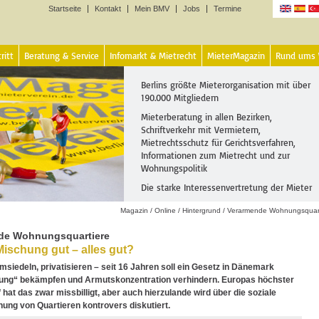
Startseite
Kontakt
Mein BMV
Jobs
Termine
Sprachen
ritt
Beratung & Service
Infomarkt & Mietrecht
MieterMagazin
Rund ums
Berlins größte Mieterorganisation mit über
190.000 Mitgliedern
Mieterberatung in allen Bezirken,
Schriftverkehr mit Vermietern,
Mietrechtsschutz für Gerichtsverfahren,
Informationen zum Mietrecht und zur
Wohnungspolitik
Die starke Interessenvertretung der Mieter
Magazin
/
Online
/
Hintergrund
/
Verarmende Wohnungsquart
de Wohnungsquartiere
Mischung gut – alles gut?
msiedeln, privatisieren – seit 16 Jahren soll ein Gesetz in Dänemark
dung“ bekämpfen und Armutskonzentration verhindern. Europas höchster
 hat das zwar missbilligt, aber auch hierzulande wird über die soziale
ng von Quartieren kontrovers diskutiert.