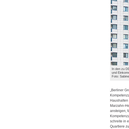
In den zu D
und Einkom
Foto: Sabine
„Berliner G
Kompetenzze
Haushalten 
Marzahn-Hel
ansteigen, 
Kompetenzz
schreite in
Quartiere z