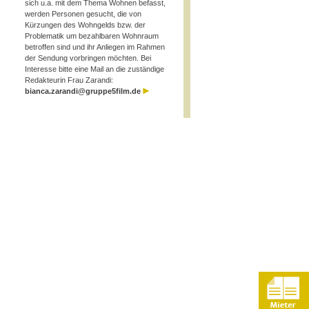
sich u.a. mit dem Thema Wohnen befasst,
werden Personen gesucht, die von
Kürzungen des Wohngelds bzw. der
Problematik um bezahlbaren Wohnraum
betroffen sind und ihr Anliegen im Rahmen
der Sendung vorbringen möchten. Bei
Interesse bitte eine Mail an die zuständige
Redakteurin Frau Zarandi:
bianca.zarandi@gruppe5film.de