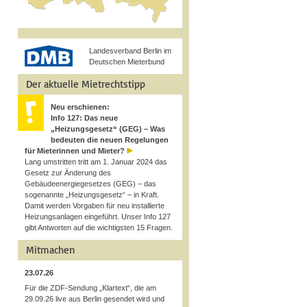
Landesverband Berlin im
Deutschen Mieterbund
Der aktuelle Mietrechtstipp
Neu erschienen:
Info 127: Das neue
„Heizungsgesetz“ (GEG) – Was
bedeuten die neuen Regelungen
für Mieterinnen und Mieter?
Lang umstritten tritt am 1. Januar 2024 das
Gesetz zur Änderung des
Gebäudeenergiegesetzes (GEG) – das
sogenannte „Heizungsgesetz“ – in Kraft.
Damit werden Vorgaben für neu installierte
Heizungsanlagen eingeführt. Unser Info 127
gibt Antworten auf die wichtigsten 15 Fragen.
Mitmachen
23.07.26
Für die ZDF-Sendung „Klartext“, die am
29.09.26 live aus Berlin gesendet wird und