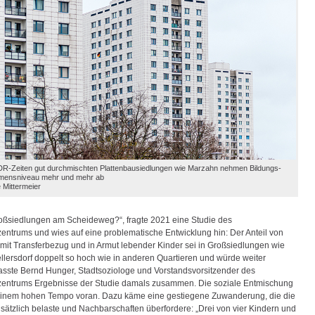
DR-Zeiten gut durchmischten Plattenbausiedlungen wie Marzahn nehmen Bildungs-
mensniveau mehr und mehr ab
 Mittermeier
roßsiedlungen am Scheideweg?“, fragte 2021 eine Studie des
ntrums und wies auf eine problematische Entwicklung hin: Der Anteil von
mit Transferbezug und in Armut lebender Kinder sei in Großsiedlungen wie
lersdorf doppelt so hoch wie in anderen Quartieren und würde weiter
fasste Bernd Hunger, Stadtsoziologe und Vorstandsvorsitzender des
entrums Ergebnisse der Studie damals zusammen. Die soziale Entmischung
 einem hohen Tempo voran. Dazu käme eine gestiegene Zuwanderung, die die
usätzlich belaste und Nachbarschaften überfordere: „Drei von vier Kindern und