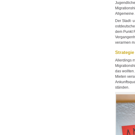
Jugendliche
Migrationshi
Allgemeine 
Der Stadt- u
ostdeutsche
dem Punkt R
Vergangenhe
verarmen ma
Strategi
Allerdings 
Migrationsh
das wollten
Mieten vers
Ankunftsqua
ständen.