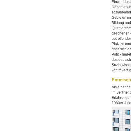
Einwander:i
Dänemark b
sozialdemokr
Gebieten mit
Bildung und
Quartiersbe
geschehen o
betreffende
Platz zu ma
dass sich d
Politik find
des deutsch
Sozialwisse
kontrovers g
Entmisch
Als einer d
im Berliner 
Erfahrungs-
1980er Jahr