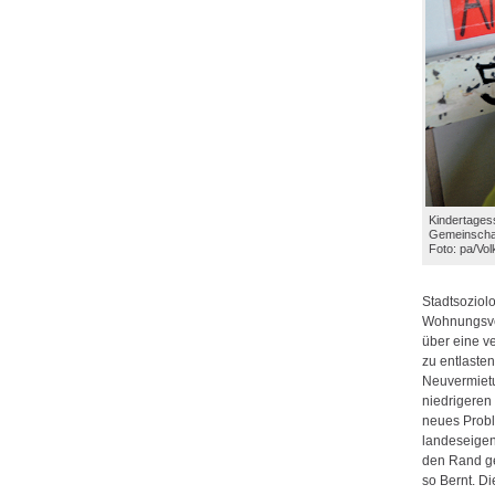
Kindertagess
Gemeinschaf
Foto: pa/Vo
Stadtsoziol
Wohnungsver
über eine 
zu entlasten
Neuvermiet
niedrigeren
neues Probl
landeseigen
den Rand ge
so Bernt. D