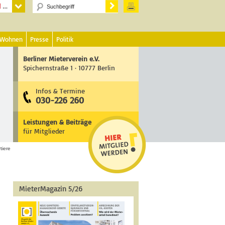
 Wohnen
Presse
Politik
Berliner Mieterverein e.V.
Spichernstraße 1 · 10777 Berlin
Infos & Termine
030-226 260
Leistungen & Beiträge
für Mitglieder
iere
MieterMagazin 5/26