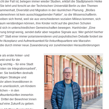
cht der Fall ist, belegen immer wieder Studien, erklärt die Stadtplanerin Heike
 Sie lehrt und forscht an der Technischen Universität Berlin zu den Themen
sammenhalt, Diversität und Migration in der räumlichen Planung. „Bloßes
erwohnen ist kein ausschlaggebender Faktor“, so die Wissenschaftlerin.
eiben sich fremd, weil sie aus verschiedenen sozialen Milieus kommen, sich
kaum verständigen können, ihre Kinder nicht auf die gleichen Schulen
d sich in unterschiedlichen Gemeinschaften bewegen. Hanhörster: „Eine
hung bringt wenig, sendet dafür aber negative Signale aus: Wer gehört hierher
t?“ Statt einer immer polarisierenderen und populistischen Debatte fordert sie
ehr Akzeptanz und Aufmerksamkeit für Ankunftsquartiere wie Marzahn-
f, die durch immer neue Zuwanderung vor zunehmenden Herausforderungen
e als erster Anker- und
kt sind für die
 wichtig – für eine Stadt
isten sie Integrationsarbeit“,
er. Sie bedürften deshalb
istigen Strategie und
or allem Investitionen in
en unerlässlich, um Kindern
ichen – in den
tsunterkünften immerhin
n Drittel der Bewohner:innen
uf eine Zukunft zu geben.