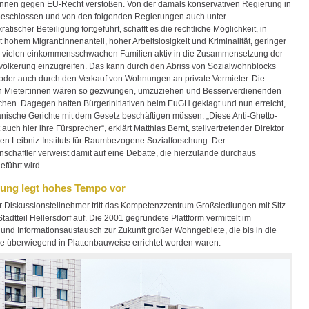
nnen gegen EU-Recht verstoßen. Von der damals konservativen Regierung in
eschlossen und von den folgenden Regierungen auch unter
atischer Beteiligung fortgeführt, schafft es die rechtliche Möglichkeit, in
 hohem Migrant:innenanteil, hoher Arbeitslosigkeit und Kriminalität, geringer
 vielen einkommensschwachen Familien aktiv in die Zusammensetzung der
völkerung einzugreifen. Das kann durch den Abriss von Sozialwohnblocks
der auch durch den Verkauf von Wohnungen an private Vermieter. Die
n Mieter:innen wären so gezwungen, umzuziehen und Besserverdienenden
chen. Dagegen hatten Bürgerinitiativen beim EuGH geklagt und nun erreicht,
änische Gerichte mit dem Gesetz beschäftigen müssen. „Diese Anti-Ghetto-
et auch hier ihre Fürsprecher“, erklärt Matthias Bernt, stellvertretender Direktor
en Leibniz-Instituts für Raumbezogene Sozialforschung. Der
nschaftler verweist damit auf eine Debatte, die hierzulande durchaus
eführt wird.
ung legt hohes Tempo vor
er Diskussionsteilnehmer tritt das Kompetenzzentrum Großsiedlungen mit Sitz
Stadtteil Hellersdorf auf. Die 2001 gegründete Plattform vermittelt im
 und Informationsaustausch zur Zukunft großer Wohngebiete, die bis in die
e überwiegend in Plattenbauweise errichtet worden waren.