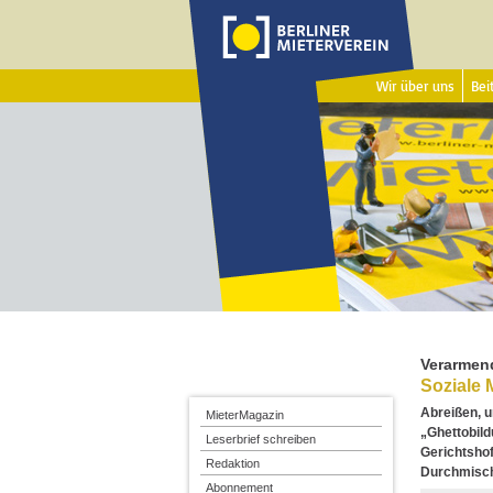
Wir über uns
Beit
Verarmen
Soziale 
Abreißen, u
MieterMagazin
„Ghettobil
Leserbrief schreiben
Gerichtshof
Redaktion
Durchmischu
Abonnement