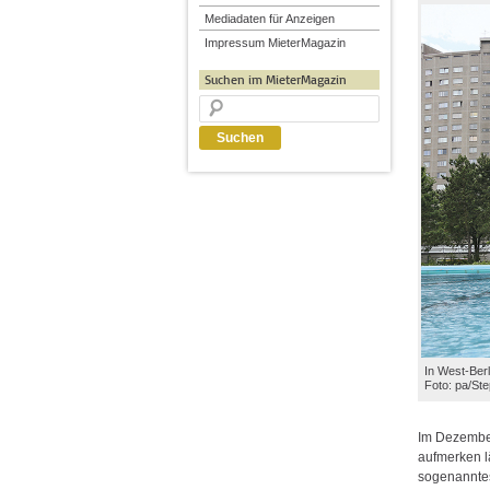
Mediadaten für Anzeigen
Impressum MieterMagazin
Suchen im MieterMagazin
In West-Berl
Foto: pa/Ste
Im Dezember 
aufmerken l
sogenanntes