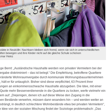
tätte in Neukölln: Nachbarn bleiben sich fremd, wenn sie sich in unterschiedlichen
ten bewegen und ihre Kinder nicht auf die gleiche Schule schicken
lkmar Heinz
oge Bernt: „Ausländische Haushalte werden von privaten Vermietern bei der
gabe diskriminiert – das ist belegt.“ Die Empfehlung, betroffene Quartiere
veränderte Wohnraumvergabe durch kommunale Wohnungsbauunternehmen
, hält er für untauglich. Bisher sind diese verpflichtet, 63 Prozent ihrer
ungen an einkommensschwache Haushalte abzugeben. Die Idee, mit einer
 Quote mehr Besserverdienende in die Quartiere zu locken, werfe vielmehr ein
em auf: „Diejenigen, denen ich auf diese Weise den Zugang in die
en Bestände verwehre, müssen dann woanders hin – und werden weiter an
drängt, in deutlich schlechtere Wohnbestände etwa bei privaten Vermietern“,
ie Idee von der sozialen Mischung findet der Soziologe problematisch: „Das