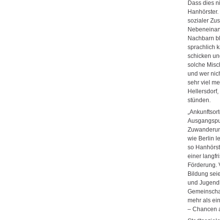
Dass dies ni
Hanhörster.
sozialer Zu
Nebeneinand
Nachbarn bl
sprachlich 
schicken un
solche Misc
und wer nich
sehr viel m
Hellersdor
stünden.
„Ankunftsort
Ausgangspun
Zuwanderung
wie Berlin le
so Hanhörst
einer langfr
Förderung. V
Bildung sei
und Jugendl
Gemeinschaf
mehr als ei
– Chancen a