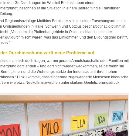
n in den Großsiedlungen im Westteil Berlins haben einen
ntergrund“, beschrieb er die Situation in einem Beitrag für die Frankfurter
Zeitung.
nd Regionalsoziologe Matthias Bernt, der sich in seiner Forschungsarbeit mit
n Großsiedlungen in Halle, Schwerin und Cottbus beschäftigt hat, gibt ihm in
echt: „Vor allem die Plattenbaugebiete in Ostdeutschland, die in der
it gut durchmischt waren, was das Einkommen und den Bildungsgrad betrifft,
ssiv.“
e der Durchmischung wirft neue Probleme auf
müsse man sich doch fragen, warum gerade Armutshaushalte oder Familien mit
intergrund dort landen – und dort nicht wieder wegkommen, selbst wenn sie
. Bernt: „Ihnen sind die Wohnungsmärkte der Innenstadt mit ihren hohen
chlossen.“ Hinzu komme, dass für gerade zugewanderte Menschen klassische
rtiere wie etwa Neukölln inzwischen unter starkem Gentrifizierungsdruck