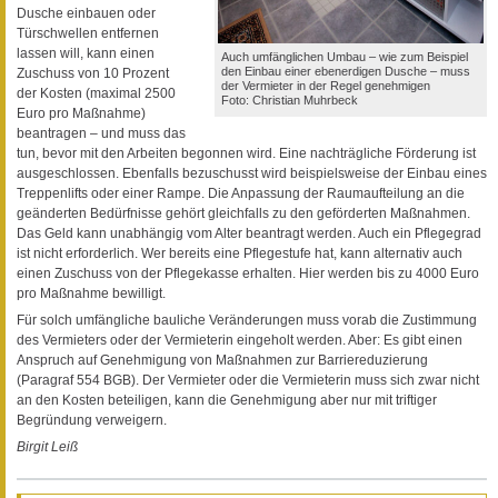
Dusche einbauen oder
Türschwellen entfernen
lassen will, kann einen
Auch umfänglichen Umbau – wie zum Beispiel
den Einbau einer ebenerdigen Dusche – muss
Zuschuss von 10 Prozent
der Vermieter in der Regel genehmigen
der Kosten (maximal 2500
Foto: Christian Muhrbeck
Euro pro Maßnahme)
beantragen – und muss das
tun, bevor mit den Arbeiten begonnen wird. Eine nachträgliche Förderung ist
ausgeschlossen. Ebenfalls bezuschusst wird beispielsweise der Einbau eines
Treppenlifts oder einer Rampe. Die Anpassung der Raumaufteilung an die
geänderten Bedürfnisse gehört gleichfalls zu den geförderten Maßnahmen.
Das Geld kann unabhängig vom Alter beantragt werden. Auch ein Pflegegrad
ist nicht erforderlich. Wer bereits eine Pflegestufe hat, kann alternativ auch
einen Zuschuss von der Pflegekasse erhalten. Hier werden bis zu 4000 Euro
pro Maßnahme bewilligt.
Für solch umfängliche bauliche Veränderungen muss vorab die Zustimmung
des Vermieters oder der Vermieterin eingeholt werden. Aber: Es gibt einen
Anspruch auf Genehmigung von Maßnahmen zur Barriereduzierung
(Paragraf 554 BGB). Der Vermieter oder die Vermieterin muss sich zwar nicht
an den Kosten beteiligen, kann die Genehmigung aber nur mit triftiger
Begründung verweigern.
Birgit Leiß