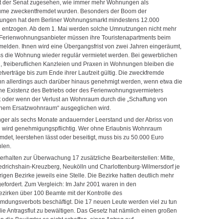
t der Senat zugesehen, wie immer mehr Wohnungen als
me zweckentfremdet wurden. Besonders der Boom der
ungen hat dem Berliner Wohnungsmarkt mindestens 12.000
entzogen. Ab dem 1. Mai werden solche Umnutzungen nicht mehr
Ferienwohnungsanbieter müssen ihre Touristenapartments beim
melden. Ihnen wird eine Übergangsfrist von zwei Jahren eingeräumt,
 die Wohnung wieder regulär vermietet werden. Bei gewerblichen
, freiberuflichen Kanzleien und Praxen in Wohnungen bleiben die
verträge bis zum Ende ihrer Laufzeit gültig. Die zweckfremde
n allerdings auch darüber hinaus genehmigt werden, wenn etwa die
iche Existenz des Betriebs oder des Ferienwohnungsvermieters
st oder wenn der Verlust an Wohnraum durch die „Schaffung von
em Ersatzwohnraum“ ausgeglichen wird.
nger als sechs Monate andauernder Leerstand und der Abriss von
wird genehmigungspflichtig. Wer ohne Erlaubnis Wohnraum
det, leerstehen lässt oder beseitigt, muss bis zu 50.000 Euro
len.
erhalten zur Überwachung 17 zusätzliche Bearbeiterstellen: Mitte,
edrichshain-Kreuzberg, Neukölln und Charlottenburg-Wilmersdorf je
rigen Bezirke jeweils eine Stelle. Die Bezirke hatten deutlich mehr
gefordert. Zum Vergleich: Im Jahr 2001 waren in den
ezirken über 100 Beamte mit der Kontrolle des
mdungsverbots beschäftigt. Die 17 neuen Leute werden viel zu tun
ie Antragsflut zu bewältigen. Das Gesetz hat nämlich einen großen