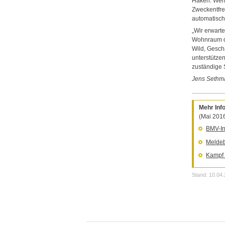
Haken: Wenn
Zweckentfre
automatisch
„Wir erwart
Wohnraum du
Wild, Gesch
unterstützen
zuständige 
Jens Sethm
Mehr In
(Mai 2016
BMV-In
Melde
Kampf 
Stand: 10.04