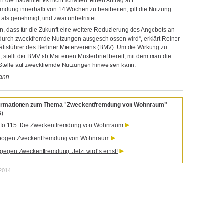
 die Bauämter es nicht schaffen, einen Antrag auf
mdung innerhalb von 14 Wochen zu bearbeiten, gilt die Nutzung
 als genehmigt, und zwar unbefristet.
en, dass für die Zukunft eine weitere Reduzierung des Angebots an
rch zweckfremde Nutzungen ausgeschlossen wird“, erklärt Reiner
äftsführer des Berliner Mietervereins (BMV). Um die Wirkung zu
, stellt der BMV ab Mai einen Musterbrief bereit, mit dem man die
Stelle auf zweckfremde Nutzungen hinweisen kann.
ann
formationen zum Thema "Zweckentfremdung von Wohnraum"
):
fo 115: Die Zweckentfremdung von Wohnraum
bogen Zweckentfremdung von Wohnraum
gegen Zweckentfremdung: Jetzt wird‘s ernst!
.2014