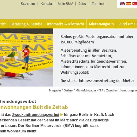
Startseite
Kontakt
Mein BMV
Jobs
Termine
Sprachen
ritt
Beratung & Service
Infomarkt & Mietrecht
MieterMagazin
Rund ums
Berlins größte Mieterorganisation mit über
190.000 Mitgliedern
Mieterberatung in allen Bezirken,
Schriftverkehr mit Vermietern,
Mietrechtsschutz für Gerichtsverfahren,
Informationen zum Mietrecht und zur
Wohnungspolitik
Die starke Interessenvertretung der Mieter
Magazin
/
Online
/
MieterMagazin 4/14
/
Zweckentfremdungsve
fremdungsverbot
enwohnungen läuft die Zeit ab
ritt das
Zweckentfremdungsverbot
für ganz Berlin in Kraft. Nach
echenden Gesetz hat der Senat im März auch die dazugehörige
erlassen. Der Berliner Mieterverein (BMV) begrüßt, dass
un Wohnraum bleibt.