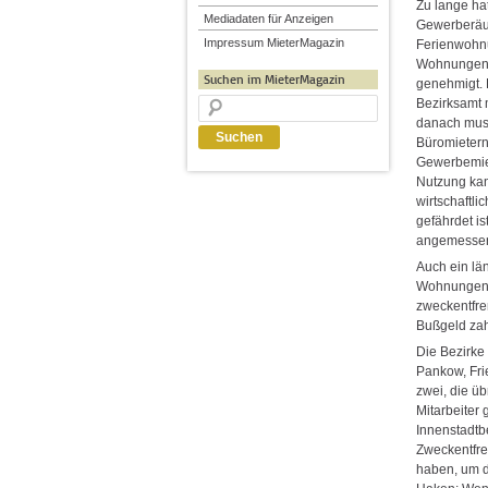
Zu lange ha
Mediadaten für Anzeigen
Gewerberäu
Impressum MieterMagazin
Ferienwohn
Wohnungen 
Suchen im MieterMagazin
genehmigt. 
Bezirksamt 
danach muss
Büromietern
Gewerbemiet
Nutzung kan
wirtschaftl
gefährdet i
angemessen
Auch ein lä
Wohnungen 
zweckentfrem
Bußgeld zah
Die Bezirke 
Pankow, Fri
zwei, die üb
Mitarbeiter 
Innenstadtb
Zweckentfre
haben, um d