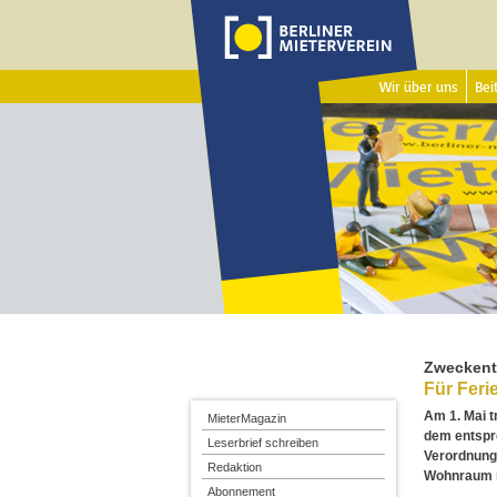
Wir über uns
Beit
Zweckent
Für Feri
Am 1. Mai t
MieterMagazin
dem entspr
Leserbrief schreiben
Verordnung 
Redaktion
Wohnraum n
Abonnement