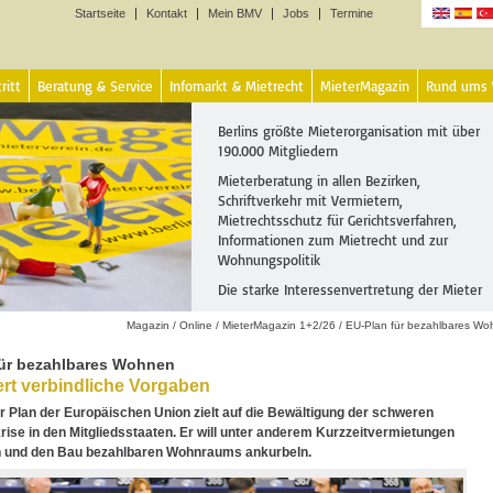
Startseite
Kontakt
Mein BMV
Jobs
Termine
Sprachen
ritt
Beratung & Service
Infomarkt & Mietrecht
MieterMagazin
Rund ums
Berlins größte Mieterorganisation mit über
190.000 Mitgliedern
Mieterberatung in allen Bezirken,
Schriftverkehr mit Vermietern,
Mietrechtsschutz für Gerichtsverfahren,
Informationen zum Mietrecht und zur
Wohnungspolitik
Die starke Interessenvertretung der Mieter
Magazin
/
Online
/
MieterMagazin 1+2/26
/
EU-Plan für bezahlbares W
für bezahlbares Wohnen
ert verbindliche Vorgaben
er Plan der Europäischen Union zielt auf die Bewältigung der schweren
se in den Mitgliedsstaaten. Er will unter anderem Kurzzeitvermietungen
und den Bau bezahlbaren Wohnraums ankurbeln.