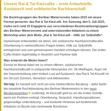
Unsere Rat & Tat Kiezcafés – erste Anlaufstelle,
Austausch und solidarische Nachbarschaft
Die Bezirksgruppen des Berliner Mietervereins haben 2025 ein neues
Format gestartet: das Rat & Tat Kiezcafé. Am Samstag, den 5. Juli 2025,
trafen sich rund 35 Engagierte aus verschiedenen Bezirksaktivengruppen
des Berliner Mietervereins und unterstützenden Initiativen zu einem
Workshop unter dem Motto „Rat & Tat-Kiezcafé – Hilfe zur Selbsthilfe“.
Gemeinsam entwickelten sie Ideen, wie solidarische Nachbarschaftscafés
Orientierung in mietrechtlichen Fragen bieten, Hilfe zur Selbsthilfe
ermöglichen und zum gemeinsamen Handeln ermutigen können. Die ersten
Cafés finden regelmäßig in Neukölln und Pankow statt.
Was erwartet die Mieter:innen?
Einmal im Monat laden wir zu einem offenen, solidarischen
Nachbarschaftscafé in entspannter Atmosphäre ein. Ob Mietfragen, Ärger mit
der Hausverwaltung oder einfach Lust auf Austausch: das Rat & Tat Kiezafé ist
ein Ort zum Zuhören, Vernetzen und Aktivwerden.
Wichtig:
Es handelt sich nicht um eine mietrechtliche Beratung – dafür bleibt
die bewährte Rechtsberatung des Berliner Mietervereins in den
neun
Beratungszentren
zuständig. Im Kiezcafé geht es um die ersten Schritte,
wenn ein Problem vorliegt: Orientierung, Gespräch, Handlungsoptionen,
gegenseitige Unterstützung – und konkrete Hinweise auf bestehende
Initiativen im Bezirk oder berlinweite Bündnisse.