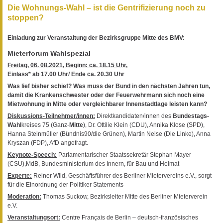
Die Wohnungs-Wahl – ist die Gentrifizierung noch zu
stoppen?
Einladung zur Veranstaltung der Bezirksgruppe Mitte des BMV:
Mieterforum Wahlspezial
Freitag, 06. 08.2021, Beginn: ca. 18.15 Uhr,
Einlass* ab 17.00 Uhr/ Ende ca. 20.30 Uhr
Was lief bisher schief? Was muss der Bund in den nächsten Jahren tun,
damit die Krankenschwester oder der Feuerwehrmann sich noch eine
Mietwohnung in Mitte oder vergleichbarer Innenstadtlage leisten kann?
Diskussions-Teilnehmer/innen:
Direktkandidaten/innen des
Bundestags-
Wahl
kreises 75 (Ganz-
Mitte
), Dr. Ottilie Klein (CDU), Annika Klose (SPD),
Hanna Steinmüller (Bündnis90/die Grünen), Martin Neise (Die Linke), Anna
Kryszan (FDP), AfD angefragt.
Keynote-Speech:
Parlamentarischer Staatssekretär Stephan Mayer
(CSU),MdB, Bundesministerium des Innern, für Bau und Heimat
Experte:
Reiner Wild, Geschäftsführer des Berliner Mietervereins e.V., sorgt
für die Einordnung der Politiker Statements
Moderation:
Thomas Suckow, Bezirksleiter Mitte des Berliner Mieterverein
e.V.
Veranstaltungsort:
Centre Français de Berlin – deutsch-französisches