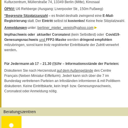
Kulturzentrum, Müllerstraße 74, 13349 Berlin (Mitte), Kinosaal
ÖPNV:
U6 Rehberge (Ausgang: Liverpooler Str., 150m Fußweg)
*Begrenzte Sitzplatzanzahl
–
es findet deshalb zwingend eine
E-Mail-
Registrierung
statt. Der
Eintritt
selbst ist
kostenlos!
Keine freie Sitzplatzwahl.
Anmeldungen
unter:
berliner_mieter_verein@yahoo.com
Impfnachweis oder aktueller Coronatest
(kein Selbsttest) oder
Covid19-
Genesungsnachweis
und
FFP2-Maske
werden
dringend empfohlen
mitzubringen, sonst kann trotz registrierter Eintrittskarte der Zutritt verwehrt
werden
.
Für Jedermann ab 17 – 21.30 (!)Uhr – Informationsstände der Parteien:
Diskutieren Sie nach Herzenslust
auf dem Außengelände
des Centre
Français (Neben Miniatur-Eiffelturm). Jede/r kann sich über die 7 im
Bundestag vertretenen Parteien an Infoständen informieren & mit Politikern
diskutieren. Keine Eintrittskarte, kein Impf- bzw. Genesungsnachweis,
Coronatest oder Anmeldung nötig.
Beratungszentren