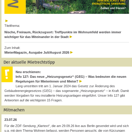
Titelthema:
Nische, Freiraum, Rückzugsort: Treffpunkte im Wohnumfeld werden immer
wichtiger für das Miteinander in der Stadt
Zum Inhalt:
MieterMagazin, Ausgabe Juli/August 2026
Der aktuelle Mietrechtstipp
Neu erschienen:
Info 127: Das neue „Heizungsgesetz“ (GEG) – Was bedeuten die neuen
Regelungen für Mieterinnen und Mieter?
Lang umstritten tritt am 1. Januar 2024 das Gesetz zur Änderung des
Gebäudeenergiegesetzes (GEG) – das sogenannte „Heizungsgesetz“ – in Kraft. Damit
werden Vorgaben für neu installierte Heizungsanlagen eingeführt. Unser Info 127 gibt
Antworten auf die wichtigsten 15 Fragen.
Mitmachen
23.07.26
Für die ZDF-Sendung „Klartext“, die am 29.09.26 live aus Berlin gesendet wird und sich
u.a. mit dem Thema Wohnen befasst, werden Personen gesucht, die von Kürzungen