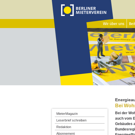
Wir über uns
Beit
Energiea
Bei Wohn
Bei der Woh
MieterMagazin
auch vom E
Leserbrief schreiben
Gebäudes ab
Redaktion
Bundesregie
Abonnement
Energieeffi