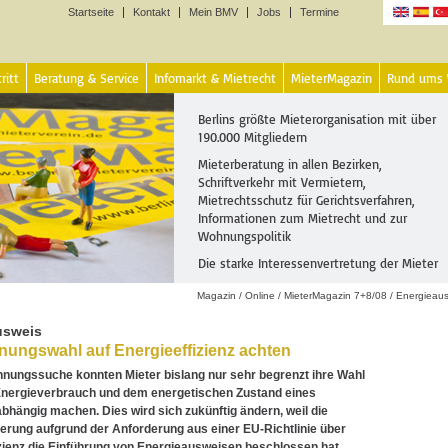
Startseite
Kontakt
Mein BMV
Jobs
Termine
Sprachen
ritt
Beratung & Service
Infomarkt & Mietrecht
MieterMagazin
Rund ums
Berlins größte Mieterorganisation mit über
190.000 Mitgliedern
Mieterberatung in allen Bezirken,
Schriftverkehr mit Vermietern,
Mietrechtsschutz für Gerichtsverfahren,
Informationen zum Mietrecht und zur
Wohnungspolitik
Die starke Interessenvertretung der Mieter
Magazin
/
Online
/
MieterMagazin 7+8/08
/
Energieau
usweis
ungswahl auf Energieeffizienz achten
nungssuche konnten Mieter bislang nur sehr begrenzt ihre Wahl
nergieverbrauch und dem energetischen Zustand eines
hängig machen. Dies wird sich zukünftig ändern, weil die
rung aufgrund der Anforderung aus einer EU-Richtlinie über
zienz die Einführung von Energieausweisen beschlossen hat.