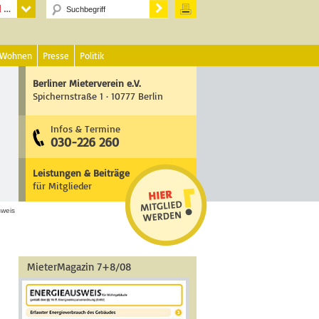
 Wohnen
Presse
Politik
Berliner Mieterverein e.V.
Spichernstraße 1 · 10777 Berlin
Infos & Termine
030-226 260
Leistungen & Beiträge
für Mitglieder
sweis
MieterMagazin 7+8/08