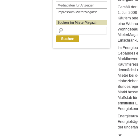
Mediadaten für Anzeigen
Gemäß der 
Impressum MieterMagazin
1. Juli 200
Käufern ode
Suchen im MieterMagazin
eine Wohnun
Wohngebäude
MieterMagaz
Einschränku
Im Energiea
Gebäudes en
Marktbewer
Kaufinteres
demnächst a
Mieter bei 
einbeziehen
Bundesregie
Markt besse
Maßstab für
ermittelter 
Energiekenn
Energieausw
Energieträg
der ungefähr
rw