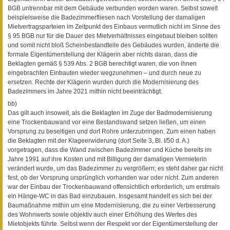
BGB untrennbar mit dem Gebäude verbunden worden waren. Selbst soweit
beispielsweise die Badezimmerfliesen nach Vorstellung der damaligen
Mietvertragsparteien im Zeitpunkt des Einbaus vermutlich nicht im Sinne des
§ 95 BGB nur für die Dauer des Mietverhältnisses eingebaut bleiben sollten
und somit nicht bloß Scheinbestandteile des Gebäudes wurden, änderte die
formale Eigentümerstellung der Klägerin aber nichts daran, dass die
Beklagten gemäß § 539 Abs. 2 BGB berechtigt waren, die von ihnen
eingebrachten Einbauten wieder wegzunehmen – und durch neue zu
ersetzen. Rechte der Klägerin wurden durch die Modernisierung des
Badezimmers im Jahre 2021 mithin nicht beeinträchtigt.
bb)
Das gilt auch insoweit, als die Beklagten im Zuge der Badmodernisierung
eine Trockenbauwand vor eine Bestandswand setzen ließen, um einen
Vorsprung zu beseitigen und dort Rohre unterzubringen. Zum einen haben
die Beklagten mit der Klageerwiderung (dort Seite 3, Bl. I/50 d. A.)
vorgetragen, dass die Wand zwischen Badezimmer und Küche bereits im
Jahre 1991 auf ihre Kosten und mit Billigung der damaligen Vermieterin
verändert wurde, um das Badezimmer zu vergrößern; es steht daher gar nicht
fest, ob der Vorsprung ursprünglich vorhanden war oder nicht. Zum anderen
war der Einbau der Trockenbauwand offensichtlich erforderlich, um erstmals
ein Hänge-WC in das Bad einzubauen. Insgesamt handelt es sich bei der
Baumaßnahme mithin um eine Modernisierung, die zu einer Verbesserung
des Wohnwerts sowie objektiv auch einer Erhöhung des Wertes des
Mietobjekts führte. Selbst wenn der Respekt vor der Eigentümerstellung der