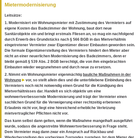
Mietermodernisierung
Leitsätze:
1. Modernisiert ein Wohnungsmieter mit Zustimmung des Vermieters auf
eigene Kosten das Badezimmer der Wohnung, baut dort neue
Sanitärobjekte ein und bringt erstmals Fliesen an, so mag ein nachfolgend
durch Erwerb des Grundstücks nach § 566 BGB in das Mietverhältnis
eingetretener Vermieter zwar Eigentümer dieser Einbauten geworden sein.
Die formale Eigentümerstellung des Vermieters hindert den Mieter aber
nicht an einer neuerlichen Modernisierung des Badezimmers, denn er
bleibt gemäß § 539 Abs. 2 BGB berechtigt, die von ihm eingebrachten
Einbauten wieder wegzunehmen und durch neue zu ersetzen.
2. Nimmt ein Wohnungsmieter eigenmächtig
bauliche Maßnahmen in der
Wohnung
vor, so stellt allein dies und die unterbliebene Einbindung des
Vermieters noch nicht notwendig einen Grund für die Kündigung des
Mietverhältnisses dar. Handelt es sich objektiv um eine
wohnwertverbessernde Modernisierung und trägt der Vermieter einen
sachlichen Grund für die Verweigerung einer rechtzeitig erbetenen
Erlaubnis nicht vor, liegt eine hinreichend erhebliche Verletzung
mietvertraglicher Pflichten nicht vor.
Das kann selbst dann gelten, wenn die Maßnahme mangelhaft ausgeführt
wurde, sodass die angestrebte Wohnwertverbesserung in Frage steht.
Dem Vermieter mag dann zwar ein Anspruch auf Rückbau und
Wiederherstellung des vorherigen Zustandes zustehen. Ist dem Mieter der