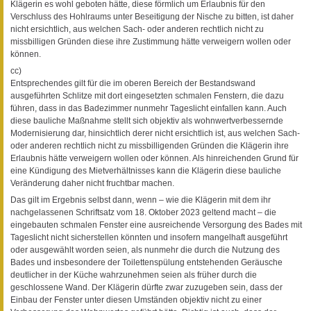
Klägerin es wohl geboten hätte, diese förmlich um Erlaubnis für den
Verschluss des Hohlraums unter Beseitigung der Nische zu bitten, ist daher
nicht ersichtlich, aus welchen Sach- oder anderen rechtlich nicht zu
missbilligen Gründen diese ihre Zustimmung hätte verweigern wollen oder
können.
cc)
Entsprechendes gilt für die im oberen Bereich der Bestandswand
ausgeführten Schlitze mit dort eingesetzten schmalen Fenstern, die dazu
führen, dass in das Badezimmer nunmehr Tageslicht einfallen kann. Auch
diese bauliche Maßnahme stellt sich objektiv als wohnwertverbessernde
Modernisierung dar, hinsichtlich derer nicht ersichtlich ist, aus welchen Sach-
oder anderen rechtlich nicht zu missbilligenden Gründen die Klägerin ihre
Erlaubnis hätte verweigern wollen oder können. Als hinreichenden Grund für
eine Kündigung des Mietverhältnisses kann die Klägerin diese bauliche
Veränderung daher nicht fruchtbar machen.
Das gilt im Ergebnis selbst dann, wenn – wie die Klägerin mit dem ihr
nachgelassenen Schriftsatz vom 18. Oktober 2023 geltend macht – die
eingebauten schmalen Fenster eine ausreichende Versorgung des Bades mit
Tageslicht nicht sicherstellen könnten und insofern mangelhaft ausgeführt
oder ausgewählt worden seien, als nunmehr die durch die Nutzung des
Bades und insbesondere der Toilettenspülung entstehenden Geräusche
deutlicher in der Küche wahrzunehmen seien als früher durch die
geschlossene Wand. Der Klägerin dürfte zwar zuzugeben sein, dass der
Einbau der Fenster unter diesen Umständen objektiv nicht zu einer