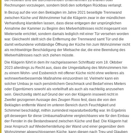
Rechnungen vorzulegen, sondern bloß den sofortigen Rückbau verlangt.
In Bezug auf die von den Beklagten im Jahre 2021 beseitigte Trennwand
zwischen Küche und Wohnzimmer hat die Klägerin zwar in der mündlichen
Verhandlung klarstellen lassen, dass diese entgegen der ursprünglichen
Annahme der Kammer zu Beginn des Mietverhältnisses nicht insgesamt von
Mieterseite errichtet, sondern damals lediglich mit einer Tür versehen worden
war. Gleichwohl stellt sich die Entfernung der Trennwand samt Tür und die
damit verbundene vollständige Öffnung der Küche hin zum Wohnzimmer nicht
als rechtswidrige Beschädigung der Mietsache dar, die eine Beendung des
Mietverhältnisses nach sich ziehen müsste.
Die Klägerin führt in dem ihr nachgelassenen Schriftsatz vom 18. Oktober
2023 allerdings zu Recht aus, dass die Umgestaltung des Wohnzimmers hin
zu einem Wohn- und Essbereich mit offener Küche nicht ohne weiteres als
wohnwertverbessernde Maßnahme einzuordnen ist. Vielmehr kann ein
solcher Umbau je nach persönlichem Geschmack und Bedarf eines Mieters
oder Eigentümers sowohl als vorteilhaft als auch als nachteilig anzusehen
sein. Gleichzeitig steht auf Grund der von der Klägerin insoweit nicht in
Zweifel gezogenen Aussage des Zeugen Rooo fest, dass die von den
Beklagten entfernte Wand im unteren Bereich durch Feuchtigkeit und
Schimmel beschädigt, mithin zumindest reparaturbedürftig war. Im Ergebnis
gilt deswegen für diese Umbaumaßnahme vergleichbares wie für den Einbau
der Fenster in die Bestandswand zwischen Küche und Bad: Die Klägerin hat
zwar Anspruch auf Wiederherstellung der Wand und einer gegenüber dem
Wohnzimmer abgeschlossenen Küche, kann diesen nach Treu und Glauben