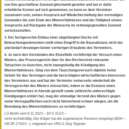
von ihm geschaffene Zustand gleichwohl genehm und hat er dafür
erhebliche Kosten auf sich genommen, so kann es dem Vermieter
zuzumuten sein, seinen Anspruch auf Wiederherstellung des vormaligen
Zustandes bis zum Ende des Mietverhältnisses und der Fälligkeit seines
Anspruchs auf Rückgabe der Mietsache im ordnungsgemäßen Zustand
zurückzustellen.
3. Der fachgerechte Einbau einer abgehängten Decke mit
Beleuchtungselementen stellt einen Eingriff in die Bausubstanz nicht dar
und bedarf deswegen keiner vorherigen Erlaubnis des Vermieters.
4. Je nach den Umständen des Einzelfalls rechtfertigt der Versuch eines
Mieters, das Prozessgericht über für den Rechtsstreit relevante
Tatsachen zu täuschen, nicht zwangsläufig die Kündigung des
Mietverhältnisses. Ging von dem Täuschungsversuch objektiv keine
Gefahr für das Vermögen und die berechtigten wirtschaftlichen Interessen
des Vermieters aus und hat der Vermieter seinerseits wiederholt die
Vertragsrechte des Mieters missachtet, indem er die Existenz eines
Mietverhältnisses in Abrede gestellt sowie zahlreiche unberechtigte
Kündigungen erklärt hat, mag der einmalige Verstoß des Mieters gegen
seine Vertragspflichten noch nicht hinreichend schwer wiegen, um die
Beendung des Mietverhältnisses zu rechtfertigen.
LG Berlin vom 8.11.2023 – 64 S 31/23 –
nicht rechtskräftig; Der Kläger hat die zugelassene Revision eingelegt (BGH –
VIII ZR 274/23 –); mitgeteilt von VRiLG Jörg Tegeder