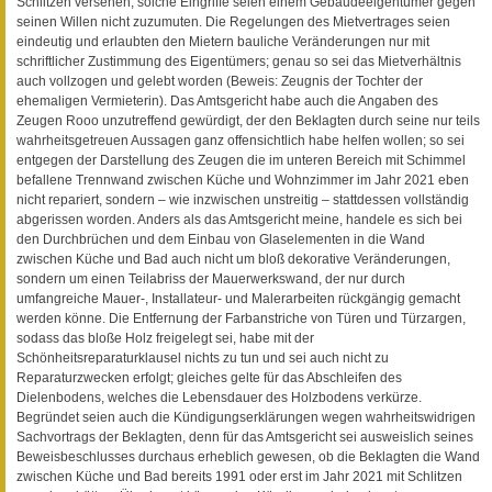
Schlitzen versehen; solche Eingriffe seien einem Gebäudeeigentümer gegen
seinen Willen nicht zuzumuten. Die Regelungen des Mietvertrages seien
eindeutig und erlaubten den Mietern bauliche Veränderungen nur mit
schriftlicher Zustimmung des Eigentümers; genau so sei das Mietverhältnis
auch vollzogen und gelebt worden (Beweis: Zeugnis der Tochter der
ehemaligen Vermieterin). Das Amtsgericht habe auch die Angaben des
Zeugen Rooo unzutreffend gewürdigt, der den Beklagten durch seine nur teils
wahrheitsgetreuen Aussagen ganz offensichtlich habe helfen wollen; so sei
entgegen der Darstellung des Zeugen die im unteren Bereich mit Schimmel
befallene Trennwand zwischen Küche und Wohnzimmer im Jahr 2021 eben
nicht repariert, sondern – wie inzwischen unstreitig – stattdessen vollständig
abgerissen worden. Anders als das Amtsgericht meine, handele es sich bei
den Durchbrüchen und dem Einbau von Glaselementen in die Wand
zwischen Küche und Bad auch nicht um bloß dekorative Veränderungen,
sondern um einen Teilabriss der Mauerwerkswand, der nur durch
umfangreiche Mauer-, Installateur- und Malerarbeiten rückgängig gemacht
werden könne. Die Entfernung der Farbanstriche von Türen und Türzargen,
sodass das bloße Holz freigelegt sei, habe mit der
Schönheitsreparaturklausel nichts zu tun und sei auch nicht zu
Reparaturzwecken erfolgt; gleiches gelte für das Abschleifen des
Dielenbodens, welches die Lebensdauer des Holzbodens verkürze.
Begründet seien auch die Kündigungserklärungen wegen wahrheitswidrigen
Sachvortrags der Beklagten, denn für das Amtsgericht sei ausweislich seines
Beweisbeschlusses durchaus erheblich gewesen, ob die Beklagten die Wand
zwischen Küche und Bad bereits 1991 oder erst im Jahr 2021 mit Schlitzen