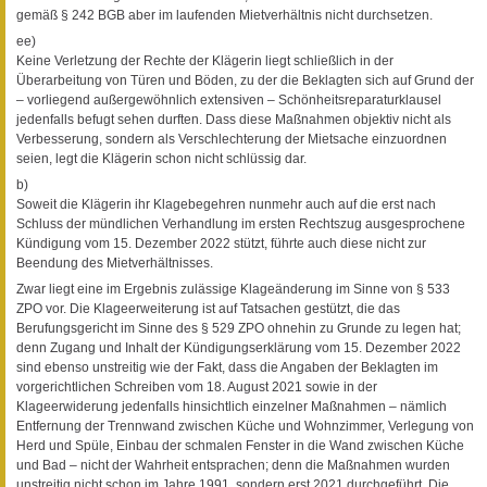
gemäß § 242 BGB aber im laufenden Mietverhältnis nicht durchsetzen.
ee)
Keine Verletzung der Rechte der Klägerin liegt schließlich in der
Überarbeitung von Türen und Böden, zu der die Beklagten sich auf Grund der
– vorliegend außergewöhnlich extensiven – Schönheitsreparaturklausel
jedenfalls befugt sehen durften. Dass diese Maßnahmen objektiv nicht als
Verbesserung, sondern als Verschlechterung der Mietsache einzuordnen
seien, legt die Klägerin schon nicht schlüssig dar.
b)
Soweit die Klägerin ihr Klagebegehren nunmehr auch auf die erst nach
Schluss der mündlichen Verhandlung im ersten Rechtszug ausgesprochene
Kündigung vom 15. Dezember 2022 stützt, führte auch diese nicht zur
Beendung des Mietverhältnisses.
Zwar liegt eine im Ergebnis zulässige Klageänderung im Sinne von § 533
ZPO vor. Die Klageerweiterung ist auf Tatsachen gestützt, die das
Berufungsgericht im Sinne des § 529 ZPO ohnehin zu Grunde zu legen hat;
denn Zugang und Inhalt der Kündigungserklärung vom 15. Dezember 2022
sind ebenso unstreitig wie der Fakt, dass die Angaben der Beklagten im
vorgerichtlichen Schreiben vom 18. August 2021 sowie in der
Klageerwiderung jedenfalls hinsichtlich einzelner Maßnahmen – nämlich
Entfernung der Trennwand zwischen Küche und Wohnzimmer, Verlegung von
Herd und Spüle, Einbau der schmalen Fenster in die Wand zwischen Küche
und Bad – nicht der Wahrheit entsprachen; denn die Maßnahmen wurden
unstreitig nicht schon im Jahre 1991, sondern erst 2021 durchgeführt. Die