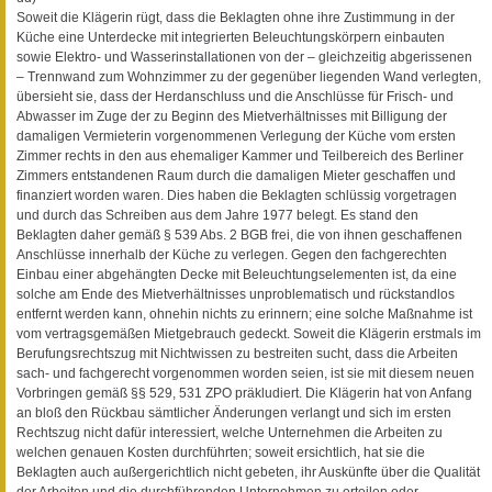
Soweit die Klägerin rügt, dass die Beklagten ohne ihre Zustimmung in der
Küche eine Unterdecke mit integrierten Beleuchtungskörpern einbauten
sowie Elektro- und Wasserinstallationen von der – gleichzeitig abgerissenen
– Trennwand zum Wohnzimmer zu der gegenüber liegenden Wand verlegten,
übersieht sie, dass der Herdanschluss und die Anschlüsse für Frisch- und
Abwasser im Zuge der zu Beginn des Mietverhältnisses mit Billigung der
damaligen Vermieterin vorgenommenen Verlegung der Küche vom ersten
Zimmer rechts in den aus ehemaliger Kammer und Teilbereich des Berliner
Zimmers entstandenen Raum durch die damaligen Mieter geschaffen und
finanziert worden waren. Dies haben die Beklagten schlüssig vorgetragen
und durch das Schreiben aus dem Jahre 1977 belegt. Es stand den
Beklagten daher gemäß § 539 Abs. 2 BGB frei, die von ihnen geschaffenen
Anschlüsse innerhalb der Küche zu verlegen. Gegen den fachgerechten
Einbau einer abgehängten Decke mit Beleuchtungselementen ist, da eine
solche am Ende des Mietverhältnisses unproblematisch und rückstandlos
entfernt werden kann, ohnehin nichts zu erinnern; eine solche Maßnahme ist
vom vertragsgemäßen Mietgebrauch gedeckt. Soweit die Klägerin erstmals im
Berufungsrechtszug mit Nichtwissen zu bestreiten sucht, dass die Arbeiten
sach- und fachgerecht vorgenommen worden seien, ist sie mit diesem neuen
Vorbringen gemäß §§ 529, 531 ZPO präkludiert. Die Klägerin hat von Anfang
an bloß den Rückbau sämtlicher Änderungen verlangt und sich im ersten
Rechtszug nicht dafür interessiert, welche Unternehmen die Arbeiten zu
welchen genauen Kosten durchführten; soweit ersichtlich, hat sie die
Beklagten auch außergerichtlich nicht gebeten, ihr Auskünfte über die Qualität
der Arbeiten und die durchführenden Unternehmen zu erteilen oder