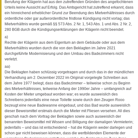
Berufung der Klägerin hat aus den zutreffenden Gründen des angefochtenen
Urteils keine Aussicht auf Erfolg. Das Amtsgericht hat zutreffend erkannt, dass
ein hinreichend erheblicher Grund zur Beendung des Mietverhältnisses durch
ordentliche oder gar außerordentliche fristlose Kündigung nicht vorlag; das
Mietverhältnis wurde gemäß §§ 573 Abs. 2 Nr. 1, 543 Abs. 1 und Abs. 2 Nr. 2,
280 BGB durch die Kündigungserklärungen der Klägerin nicht beendet.
a)
Rechte der Klägerin aus dem Eigentum an dem Gebäude oder aus dem
Mietverhältnis wurden durch die von den Beklagten im Jahre 2021
durchgeführte Modernisierung und den Umbau des Badezimmers nicht
verletzt.
aa)
Die Beklagten haben schlüssig vorgetragen und durch das in der mündlichen
Verhandlung am 2. Dezember 2022 im Original vorgelegte Schreiben aus
dem Jahre 1977 belegt, dass das Badezimmer – teilweise schon zu Beginn
des Mietverhältnisses, teilweise Anfang der 1990er Jahre – umfangreich auf
Kosten der Mieter umgebaut worden war; es wurde ausweislich des
Schreibens jedenfalls eine neue Toilette sowie durch den Zeugen Rooo
bezeugt eine neue Badewanne eingebaut, und das Bad wurde ausweislich
dieser Beweismittel erstmals durch die Mieter mit Fliesen versehen. All dies
geschah nach dem Vortrag der Beklagten sowie auch ausweislich der
benannten Beweismittel mit Wissen und Billigung der damaligen Vermieterin;
jedenfalls – und das ist entscheidend – hat die Klägerin weder darlegen und
schon gar nicht beweisen können, dass die wertbildenden Elemente der