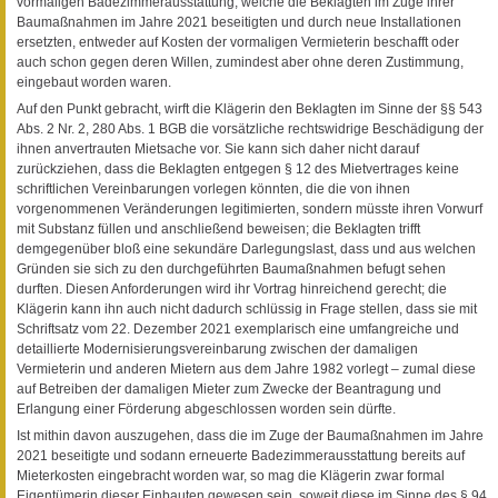
vormaligen Badezimmerausstattung, welche die Beklagten im Zuge ihrer
Baumaßnahmen im Jahre 2021 beseitigten und durch neue Installationen
ersetzten, entweder auf Kosten der vormaligen Vermieterin beschafft oder
auch schon gegen deren Willen, zumindest aber ohne deren Zustimmung,
eingebaut worden waren.
Auf den Punkt gebracht, wirft die Klägerin den Beklagten im Sinne der §§ 543
Abs. 2 Nr. 2, 280 Abs. 1 BGB die vorsätzliche rechtswidrige Beschädigung der
ihnen anvertrauten Mietsache vor. Sie kann sich daher nicht darauf
zurückziehen, dass die Beklagten entgegen § 12 des Mietvertrages keine
schriftlichen Vereinbarungen vorlegen könnten, die die von ihnen
vorgenommenen Veränderungen legitimierten, sondern müsste ihren Vorwurf
mit Substanz füllen und anschließend beweisen; die Beklagten trifft
demgegenüber bloß eine sekundäre Darlegungslast, dass und aus welchen
Gründen sie sich zu den durchgeführten Baumaßnahmen befugt sehen
durften. Diesen Anforderungen wird ihr Vortrag hinreichend gerecht; die
Klägerin kann ihn auch nicht dadurch schlüssig in Frage stellen, dass sie mit
Schriftsatz vom 22. Dezember 2021 exemplarisch eine umfangreiche und
detaillierte Modernisierungsvereinbarung zwischen der damaligen
Vermieterin und anderen Mietern aus dem Jahre 1982 vorlegt – zumal diese
auf Betreiben der damaligen Mieter zum Zwecke der Beantragung und
Erlangung einer Förderung abgeschlossen worden sein dürfte.
Ist mithin davon auszugehen, dass die im Zuge der Baumaßnahmen im Jahre
2021 beseitigte und sodann erneuerte Badezimmerausstattung bereits auf
Mieterkosten eingebracht worden war, so mag die Klägerin zwar formal
Eigentümerin dieser Einbauten gewesen sein, soweit diese im Sinne des § 94