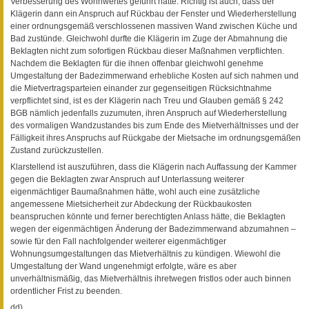
Verbesserung des Wohnwertes geführt hätte. Richtig ist auch, dass der
Klägerin dann ein Anspruch auf Rückbau der Fenster und Wiederherstellung
einer ordnungsgemäß verschlossenen massiven Wand zwischen Küche und
Bad zustünde. Gleichwohl durfte die Klägerin im Zuge der Abmahnung die
Beklagten nicht zum sofortigen Rückbau dieser Maßnahmen verpflichten.
Nachdem die Beklagten für die ihnen offenbar gleichwohl genehme
Umgestaltung der Badezimmerwand erhebliche Kosten auf sich nahmen und
die Mietvertragsparteien einander zur gegenseitigen Rücksichtnahme
verpflichtet sind, ist es der Klägerin nach Treu und Glauben gemäß § 242
BGB nämlich jedenfalls zuzumuten, ihren Anspruch auf Wiederherstellung
des vormaligen Wandzustandes bis zum Ende des Mietverhältnisses und der
Fälligkeit ihres Anspruchs auf Rückgabe der Mietsache im ordnungsgemäßen
Zustand zurückzustellen.
Klarstellend ist auszuführen, dass die Klägerin nach Auffassung der Kammer
gegen die Beklagten zwar Anspruch auf Unterlassung weiterer
eigenmächtiger Baumaßnahmen hätte, wohl auch eine zusätzliche
angemessene Mietsicherheit zur Abdeckung der Rückbaukosten
beanspruchen könnte und ferner berechtigten Anlass hätte, die Beklagten
wegen der eigenmächtigen Änderung der Badezimmerwand abzumahnen –
sowie für den Fall nachfolgender weiterer eigenmächtiger
Wohnungsumgestaltungen das Mietverhältnis zu kündigen. Wiewohl die
Umgestaltung der Wand ungenehmigt erfolgte, wäre es aber
unverhältnismäßig, das Mietverhältnis ihretwegen fristlos oder auch binnen
ordentlicher Frist zu beenden.
dd)