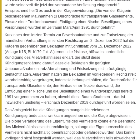
wurde seinerzeit die jetzt dort vorhandene Verfliesung eingebracht.“
Entsprechend heißt es auch in der Klageerwiderung: „Die von der Klägerin
beschriebenen Maßnahmen (3 Durchbrüche für transparente Glaselemente,
Einsatz einer Trockenbauwand, Einfügung einer Nische, Beseitigung eines
Vorsprunges) wurden im Zeitraum März/April 1991 durchgeführt.“
Kurz nach dem letzten Termin zur Beweisaufnahme und zur Fortsetzung der
mündlichen Verhandlung im ersten Rechtszug am 2. Dezember 2022 hat die
Klägerin gegenüber den Beklagten mit Schriftsatz vom 15. Dezember 2022
(Anlage K15, Bl. I/179 ff. d. A.) erneut die fristlose, hilfsweise ordentliche
Kündigung des Mietverhältnisses erklärt. Sie stützt diese
Kündigungserklärung darauf, dass die Beklagten die gerügten
Umbaumaßnahmen trotz Abmahnung und Fristsetzung nicht rückgängig
gemacht hätten. Außerdem hätten die Beklagten im vorliegenden Rechtsstreit
wahrheitswidrig vorgetragen, indem sie behauptet hätten, die Durchbrüche für
transparente Glaselemente, den Einbau einer Trockenbauwand, die
Einfügung einer Nische und die Beseitigung eines Wandvorsprungs bereits
1991 vorgenommen zu haben, obwohl diese Baumaßnahmen – das ist
inzwischen unstreitig – erst nach Dezember 2019 durchgeführt worden seien.
Das Amtsgericht hat die Kündigungen mangels hinreichender
Kündigungsgründe als unwirksam angesehen und die Klage abgewiesen.
Die bloße Veränderung des Eigentums des Vermieters könne eine Beendung
des Mietverhältnisses nicht rechtfertigen, solange die Eigentumsrechte des
Vermieters nicht nachhaltig beeinträchtigt oder gefährdet würden. Das könne
vorliegend nicht festgestellt werden, weil das Mietverhältnis teils abweichend