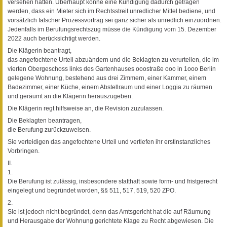
versehen hätten. Überhaupt könne eine Kündigung dadurch getragen
werden, dass ein Mieter sich im Rechtsstreit unredlicher Mittel bediene, und
vorsätzlich falscher Prozessvortrag sei ganz sicher als unredlich einzuordnen.
Jedenfalls im Berufungsrechtszug müsse die Kündigung vom 15. Dezember
2022 auch berücksichtigt werden.
Die Klägerin beantragt,
das angefochtene Urteil abzuändern und die Beklagten zu verurteilen, die im
vierten Obergeschoss links des Gartenhauses ooostraße ooo in 1ooo Berlin
gelegene Wohnung, bestehend aus drei Zimmern, einer Kammer, einem
Badezimmer, einer Küche, einem Abstellraum und einer Loggia zu räumen
und geräumt an die Klägerin herauszugeben.
Die Klägerin regt hilfsweise an, die Revision zuzulassen.
Die Beklagten beantragen,
die Berufung zurückzuweisen.
Sie verteidigen das angefochtene Urteil und vertiefen ihr erstinstanzliches
Vorbringen.
II.
1.
Die Berufung ist zulässig, insbesondere statthaft sowie form- und fristgerecht
eingelegt und begründet worden, §§ 511, 517, 519, 520 ZPO.
2.
Sie ist jedoch nicht begründet, denn das Amtsgericht hat die auf Räumung
und Herausgabe der Wohnung gerichtete Klage zu Recht abgewiesen. Die