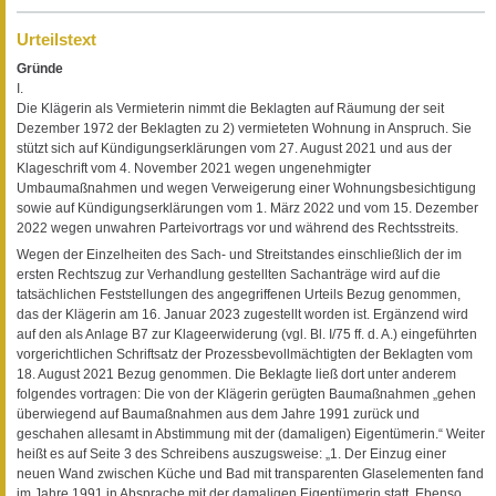
Urteilstext
Gründe
I.
Die Klägerin als Vermieterin nimmt die Beklagten auf Räumung der seit
Dezember 1972 der Beklagten zu 2) vermieteten Wohnung in Anspruch. Sie
stützt sich auf Kündigungserklärungen vom 27. August 2021 und aus der
Klageschrift vom 4. November 2021 wegen ungenehmigter
Umbaumaßnahmen und wegen Verweigerung einer Wohnungsbesichtigung
sowie auf Kündigungserklärungen vom 1. März 2022 und vom 15. Dezember
2022 wegen unwahren Parteivortrags vor und während des Rechtsstreits.
Wegen der Einzelheiten des Sach- und Streitstandes einschließlich der im
ersten Rechtszug zur Verhandlung gestellten Sachanträge wird auf die
tatsächlichen Feststellungen des angegriffenen Urteils Bezug genommen,
das der Klägerin am 16. Januar 2023 zugestellt worden ist. Ergänzend wird
auf den als Anlage B7 zur Klageerwiderung (vgl. Bl. I/75 ff. d. A.) eingeführten
vorgerichtlichen Schriftsatz der Prozessbevollmächtigten der Beklagten vom
18. August 2021 Bezug genommen. Die Beklagte ließ dort unter anderem
folgendes vortragen: Die von der Klägerin gerügten Baumaßnahmen „gehen
überwiegend auf Baumaßnahmen aus dem Jahre 1991 zurück und
geschahen allesamt in Abstimmung mit der (damaligen) Eigentümerin.“ Weiter
heißt es auf Seite 3 des Schreibens auszugsweise: „1. Der Einzug einer
neuen Wand zwischen Küche und Bad mit transparenten Glaselementen fand
im Jahre 1991 in Absprache mit der damaligen Eigentümerin statt. Ebenso