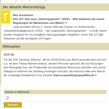
Der aktuelle Mietrechtstipp
Neu erschienen:
Info 127: Das neue „Heizungsgesetz“ (GEG) – Was bedeuten die neuen
Regelungen für Mieterinnen und Mieter?
Lang umstritten tritt am 1. Januar 2024 das Gesetz zur Änderung des
Gebäudeenergiegesetzes (GEG) – das sogenannte „Heizungsgesetz“ – in Kraft. Damit
werden Vorgaben für neu installierte Heizungsanlagen eingeführt. Unser Info 127 gibt
Antworten auf die wichtigsten 15 Fragen.
Mitmachen
23.07.26
Für die ZDF-Sendung „Klartext“, die am 29.09.26 live aus Berlin gesendet wird und sich
u.a. mit dem Thema Wohnen befasst, werden Personen gesucht, die von Kürzungen
des Wohngelds bzw. der Problematik um bezahlbaren Wohnraum betroffen sind und ihr
Anliegen im Rahmen der Sendung vorbringen möchten. Bei Interesse bitte eine Mail an
die zuständige Redakteurin Frau Zarandi:
bianca.zarandi@gruppe5film.de
Suchen in Mietrecht