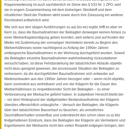
Klageerweiterung ist auch sachdienlich im Sinne des § 533 Nr. 1 ZPO, weil
sie in engem Zusammenhang mit dem bisherigen Streitstoff und dem
inhaltlichen Streit der Parteien steht sowie durch ihre Zulassung ein weiterer
Rechtsstreit entbehrlich wird.
Wie sich aus den obigen Ausführungen zu aa) bis ee) ergibt, trifft es aber im
Kern zu, dass die Baumaßnahmen der Beklagten deswegen keinen Anlass zu
einer Mietvertragskündigung geben konnten, weil seitens und auf Kosten der
Mieter mit Zustimmung der vormaligen Vermieterin bereits zu Beginn des
Mietverhältnisses sowie nachfolgend zu Anfang der 1990er Jahren
umfangreiche Baumaßnahmen in der Wohnung durchgeführt wurden. Soweit
die Beklagten einzelne Baumaßnahmen wahrheitswidrig rückzudatieren
versucht haben, ist diese Fehldarstellung der tatsächlichen Abläufe objektiv
nicht dazu geeignet gewesen, die prozessuale Situation der Beklagten zu
verbessern, da die durchgeführten Baumaßnahmen sich entweder auf
Mietereinbauten aus den 1990er Jahren bezogen oder – wenn nicht objektiv,
dann zumindest aus vertretbarer und von der Klägerin für die Dauer des
Mietverhältnisses zu respektierender Sicht der Beklagten – zu einer
Verbesserung der Mietsache geführt haben. In subjektiver Hinsicht bleibt der
– vor dem Hintergrund der stattgehabten Bestandsaufnahme der Klägerin
überdies offensichtlich untaugliche – Versuch der Beklagten, die Klägerin
über den tatsächlichen Bauverlauf zu täuschen, als unredliches
Geschäftsverhalten vorwerfbar und unterstreicht den schon oben zu a) bb)
festgehaltenen Eindruck, dass die Beklagten der Klägerin als Vermieterin und
Eigentümerin der Mietsache nicht den vollen Respekt entgegen bringen, den