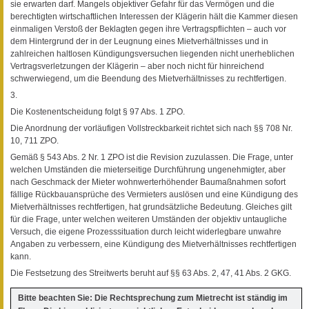
sie erwarten darf. Mangels objektiver Gefahr für das Vermögen und die
berechtigten wirtschaftlichen Interessen der Klägerin hält die Kammer diesen
einmaligen Verstoß der Beklagten gegen ihre Vertragspflichten – auch vor
dem Hintergrund der in der Leugnung eines Mietverhältnisses und in
zahlreichen haltlosen Kündigungsversuchen liegenden nicht unerheblichen
Vertragsverletzungen der Klägerin – aber noch nicht für hinreichend
schwerwiegend, um die Beendung des Mietverhältnisses zu rechtfertigen.
3.
Die Kostenentscheidung folgt § 97 Abs. 1 ZPO.
Die Anordnung der vorläufigen Vollstreckbarkeit richtet sich nach §§ 708 Nr.
10, 711 ZPO.
Gemäß § 543 Abs. 2 Nr. 1 ZPO ist die Revision zuzulassen. Die Frage, unter
welchen Umständen die mieterseitige Durchführung ungenehmigter, aber
nach Geschmack der Mieter wohnwerterhöhender Baumaßnahmen sofort
fällige Rückbauansprüche des Vermieters auslösen und eine Kündigung des
Mietverhältnisses rechtfertigen, hat grundsätzliche Bedeutung. Gleiches gilt
für die Frage, unter welchen weiteren Umständen der objektiv untaugliche
Versuch, die eigene Prozesssituation durch leicht widerlegbare unwahre
Angaben zu verbessern, eine Kündigung des Mietverhältnisses rechtfertigen
kann.
Die Festsetzung des Streitwerts beruht auf §§ 63 Abs. 2, 47, 41 Abs. 2 GKG.
Bitte beachten Sie: Die Rechtsprechung zum Mietrecht ist ständig im