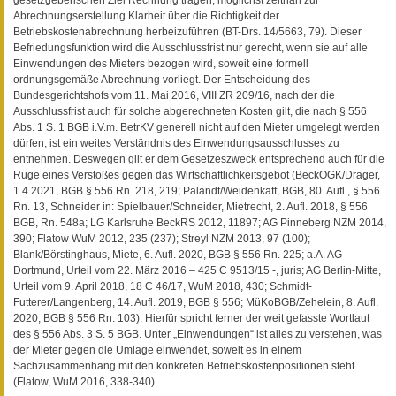
gesetzgeberischen Ziel Rechnung tragen, möglichst zeitnah zur
Abrechnungserstellung Klarheit über die Richtigkeit der
Betriebskostenabrechnung herbeizuführen (BT-Drs. 14/5663, 79). Dieser
Befriedungsfunktion wird die Ausschlussfrist nur gerecht, wenn sie auf alle
Einwendungen des Mieters bezogen wird, soweit eine formell
ordnungsgemäße Abrechnung vorliegt. Der Entscheidung des
Bundesgerichtshofs vom 11. Mai 2016, VIII ZR 209/16, nach der die
Ausschlussfrist auch für solche abgerechneten Kosten gilt, die nach § 556
Abs. 1 S. 1 BGB i.V.m. BetrKV generell nicht auf den Mieter umgelegt werden
dürfen, ist ein weites Verständnis des Einwendungsausschlusses zu
entnehmen. Deswegen gilt er dem Gesetzeszweck entsprechend auch für die
Rüge eines Verstoßes gegen das Wirtschaftlichkeitsgebot (BeckOGK/Drager,
1.4.2021, BGB § 556 Rn. 218, 219; Palandt/Weidenkaff, BGB, 80. Aufl., § 556
Rn. 13, Schneider in: Spielbauer/Schneider, Mietrecht, 2. Aufl. 2018, § 556
BGB, Rn. 548a; LG Karlsruhe BeckRS 2012, 11897; AG Pinneberg NZM 2014,
390; Flatow WuM 2012, 235 (237); Streyl NZM 2013, 97 (100);
Blank/Börstinghaus, Miete, 6. Aufl. 2020, BGB § 556 Rn. 225; a.A. AG
Dortmund, Urteil vom 22. März 2016 – 425 C 9513/15 -, juris; AG Berlin-Mitte,
Urteil vom 9. April 2018, 18 C 46/17, WuM 2018, 430; Schmidt-
Futterer/Langenberg, 14. Aufl. 2019, BGB § 556; MüKoBGB/Zehelein, 8. Aufl.
2020, BGB § 556 Rn. 103). Hierfür spricht ferner der weit gefasste Wortlaut
des § 556 Abs. 3 S. 5 BGB. Unter „Einwendungen“ ist alles zu verstehen, was
der Mieter gegen die Umlage einwendet, soweit es in einem
Sachzusammenhang mit den konkreten Betriebskostenpositionen steht
(Flatow, WuM 2016, 338-340).