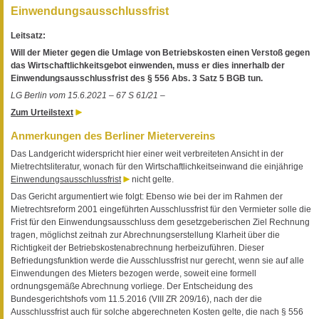
Einwendungsausschlussfrist
Leitsatz:
Will der Mieter gegen die Umlage von Betriebskosten einen Verstoß gegen
das Wirtschaftlichkeitsgebot einwenden, muss er dies innerhalb der
Einwendungsausschlussfrist des § 556 Abs. 3 Satz 5 BGB tun.
LG Berlin vom 15.6.2021 – 67 S 61/21 –
Zum Urteilstext
Anmerkungen des Berliner Mietervereins
Das Landgericht widerspricht hier einer weit verbreiteten Ansicht in der
Mietrechtsliteratur, wonach für den Wirtschaftlichkeitseinwand die einjährige
Einwendungsausschlussfrist
nicht gelte.
Das Gericht argumentiert wie folgt: Ebenso wie bei der im Rahmen der
Mietrechtsreform 2001 eingeführten Ausschlussfrist für den Vermieter solle die
Frist für den Einwendungsausschluss dem gesetzgeberischen Ziel Rechnung
tragen, möglichst zeitnah zur Abrechnungserstellung Klarheit über die
Richtigkeit der Betriebskostenabrechnung herbeizuführen. Dieser
Befriedungsfunktion werde die Ausschlussfrist nur gerecht, wenn sie auf alle
Einwendungen des Mieters bezogen werde, soweit eine formell
ordnungsgemäße Abrechnung vorliege. Der Entscheidung des
Bundesgerichtshofs vom 11.5.2016 (VIII ZR 209/16), nach der die
Ausschlussfrist auch für solche abgerechneten Kosten gelte, die nach § 556