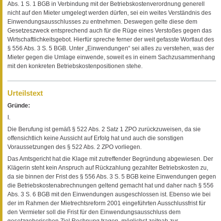
Abs. 1 S. 1 BGB in Verbindung mit der Betriebskostenverordnung generell
nicht auf den Mieter umgelegt werden dürfen, sei ein weites Verständnis des
Einwendungsausschlusses zu entnehmen. Deswegen gelte diese dem
Gesetzeszweck entsprechend auch für die Rüge eines Verstoßes gegen das
Wirtschaftlichkeitsgebot. Hierfür spreche ferner der weit gefasste Wortlaut des
§ 556 Abs. 3 S. 5 BGB. Unter „Einwendungen“ sei alles zu verstehen, was der
Mieter gegen die Umlage einwende, soweit es in einem Sachzusammenhang
mit den konkreten Betriebskostenpositionen stehe.
Urteilstext
Gründe:
I.
Die Berufung ist gemäß § 522 Abs. 2 Satz 1 ZPO zurückzuweisen, da sie
offensichtlich keine Aussicht auf Erfolg hat und auch die sonstigen
Voraussetzungen des § 522 Abs. 2 ZPO vorliegen.
Das Amtsgericht hat die Klage mit zutreffender Begründung abgewiesen. Der
Klägerin steht kein Anspruch auf Rückzahlung gezahlter Betriebskosten zu,
da sie binnen der Frist des § 556 Abs. 3 S. 5 BGB keine Einwendungen gegen
die Betriebskostenabrechnungen geltend gemacht hat und daher nach § 556
Abs. 3 S. 6 BGB mit den Einwendungen ausgeschlossen ist. Ebenso wie bei
der im Rahmen der Mietrechtsreform 2001 eingeführten Ausschlussfrist für
den Vermieter soll die Frist für den Einwendungsausschluss dem