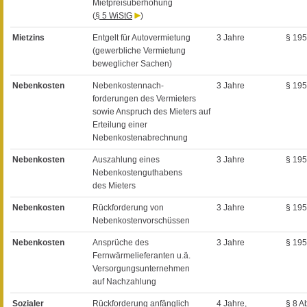
Mietpreisüberhöhung
(
§ 5 WiStG
)
Mietzins
Entgelt für Autovermietung
3 Jahre
§ 19
(gewerbliche Vermietung
beweglicher Sachen)
Nebenkosten
Nebenkostennach-
3 Jahre
§ 19
forderungen des Vermieters
sowie Anspruch des Mieters auf
Erteilung einer
Nebenkostenabrechnung
Nebenkosten
Auszahlung eines
3 Jahre
§ 19
Nebenkostenguthabens
des Mieters
Nebenkosten
Rückforderung von
3 Jahre
§ 19
Nebenkostenvorschüssen
Nebenkosten
Ansprüche des
3 Jahre
§ 19
Fernwärmelieferanten u.ä.
Versorgungsunternehmen
auf Nachzahlung
Sozialer
Rückforderung anfänglich
4 Jahre,
§ 8 A