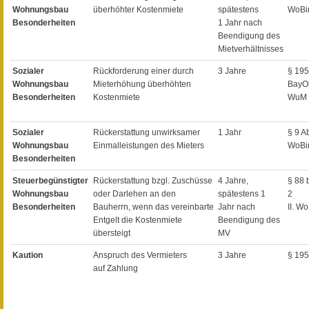
Wohnungsbau
überhöhter Kostenmiete
spätestens
WoBi
Besonderheiten
1 Jahr nach
Beendigung des
Mietverhältnisses
Sozialer
Rückforderung einer durch
3 Jahre
§ 195
Wohnungsbau
Mieterhöhung überhöhten
BayO
Besonderheiten
Kostenmiete
WuM 
Sozialer
Rückerstattung unwirksamer
1 Jahr
§ 9 A
Wohnungsbau
Einmalleistungen des Mieters
WoBi
Besonderheiten
Steuerbegünstigter
Rückerstattung bzgl. Zuschüsse
4 Jahre,
§ 88 
Wohnungsbau
oder Darlehen an den
spätestens 1
2
Besonderheiten
Bauherrn, wenn das vereinbarte
Jahr nach
II. W
Entgelt die Kostenmiete
Beendigung des
übersteigt
MV
Kaution
Anspruch des Vermieters
3 Jahre
§ 19
auf Zahlung