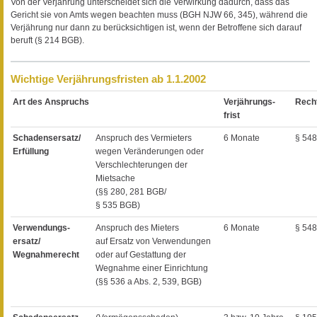
Von der Verjährung unterscheidet sich die Verwirkung dadurch, dass das
Gericht sie von Amts wegen beachten muss (BGH NJW 66, 345), während die
Verjährung nur dann zu berücksichtigen ist, wenn der Betroffene sich darauf
beruft (§ 214 BGB).
Wichtige Verjährungsfristen ab 1.1.2002
Art des Anspruchs
Verjährungs-
Rech
frist
Schadensersatz/
Anspruch des Vermieters
6 Monate
§ 548
Erfüllung
wegen Veränderungen oder
Verschlechterungen der
Mietsache
(§§ 280, 281 BGB/
§ 535 BGB)
Verwendungs-
Anspruch des Mieters
6 Monate
§ 548
ersatz/
auf Ersatz von Verwendungen
Wegnahmerecht
oder auf Gestattung der
Wegnahme einer Einrichtung
(§§ 536 a Abs. 2, 539, BGB)