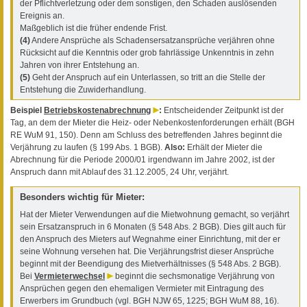
der Pflichtverletzung oder dem sonstigen, den Schaden auslösenden
Ereignis an.
Maßgeblich ist die früher endende Frist.
(4)
Andere Ansprüche als Schadensersatzansprüche verjähren ohne
Rücksicht auf die Kenntnis oder grob fahrlässige Unkenntnis in zehn
Jahren von ihrer Entstehung an.
(5)
Geht der Anspruch auf ein Unterlassen, so tritt an die Stelle der
Entstehung die Zuwiderhandlung.
Beispiel
Betriebskostenabrechnung
:
Entscheidender Zeitpunkt ist der
Tag, an dem der Mieter die Heiz- oder Nebenkostenforderungen erhält (BGH
RE WuM 91, 150). Denn am Schluss des betreffenden Jahres beginnt die
Verjährung zu laufen (§ 199 Abs. 1 BGB).
Also:
Erhält der Mieter die
Abrechnung für die Periode 2000/01 irgendwann im Jahre 2002, ist der
Anspruch dann mit Ablauf des 31.12.2005, 24 Uhr, verjährt.
Besonders wichtig für Mieter:
Hat der Mieter Verwendungen auf die Mietwohnung gemacht, so verjährt
sein Ersatzanspruch in 6 Monaten (§ 548 Abs. 2 BGB). Dies gilt auch für
den Anspruch des Mieters auf Wegnahme einer Einrichtung, mit der er
seine Wohnung versehen hat. Die Verjährungsfrist dieser Ansprüche
beginnt mit der Beendigung des Mietverhältnisses (§ 548 Abs. 2 BGB).
Bei
Vermieterwechsel
beginnt die sechsmonatige Verjährung von
Ansprüchen gegen den ehemaligen Vermieter mit Eintragung des
Erwerbers im Grundbuch (vgl. BGH NJW 65, 1225; BGH WuM 88, 16).