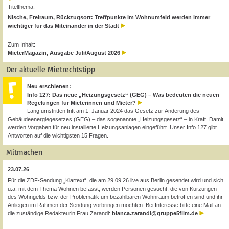
Titelthema:
Nische, Freiraum, Rückzugsort: Treffpunkte im Wohnumfeld werden immer
wichtiger für das Miteinander in der Stadt
Zum Inhalt:
MieterMagazin, Ausgabe Juli/August 2026
Der aktuelle Mietrechtstipp
Neu erschienen:
Info 127: Das neue „Heizungsgesetz“ (GEG) – Was bedeuten die neuen
Regelungen für Mieterinnen und Mieter?
Lang umstritten tritt am 1. Januar 2024 das Gesetz zur Änderung des
Gebäudeenergiegesetzes (GEG) – das sogenannte „Heizungsgesetz“ – in Kraft. Damit
werden Vorgaben für neu installierte Heizungsanlagen eingeführt. Unser Info 127 gibt
Antworten auf die wichtigsten 15 Fragen.
Mitmachen
23.07.26
Für die ZDF-Sendung „Klartext“, die am 29.09.26 live aus Berlin gesendet wird und sich
u.a. mit dem Thema Wohnen befasst, werden Personen gesucht, die von Kürzungen
des Wohngelds bzw. der Problematik um bezahlbaren Wohnraum betroffen sind und ihr
Anliegen im Rahmen der Sendung vorbringen möchten. Bei Interesse bitte eine Mail an
die zuständige Redakteurin Frau Zarandi:
bianca.zarandi@gruppe5film.de