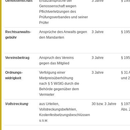
Genossenschaft
Ersatzansprüche der
3 Jahre
§ 19
Genossenschaft wegen
Pflichtverletzungen des
Prüfungsverbandes und seiner
Prüfer
Rechtsanwalts-
Ansprüche des Anwalts gegen
3 Jahre
§ 19
gebühr
den Mandanten
Vereinsbeitrag
Anspruch des Vereins
3 Jahre
§ 19
gegen das Mitglied
Ordnungs-
Verfolgung einer
3 Jahre
§ 31 
widrigkeit
Mietpreisüberhöhung
und 
nach § 5 WiStG durch die
Behörde gegenüber dem
Vermieter
Vollstreckung
aus Urteilen,
30 bzw. 3 Jahre
§ 197
Vollstreckungsbefehlen,
Abs. 
Kostenfestsetzungsbeschlüssen
u.s.w.