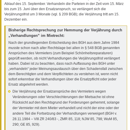
Ablauf des 15. September. Verhandeln die Parteien in der Zeit vom 15. März
bis zum 15. Juni über den Ersatzanspruch, so verlängert sich die
Verjährungsfrist um 3 Monate (vgl. § 209 BGB); die Verjährung tritt am 15.
Dezember ein.
Bisherige Rechtsprechung zur Hemmung der Verjährung durch
„Verhandlungen“ im Mietrecht:
Nach der grundlegenden Entscheidung des BGH aus dem Jahre 1984
musste schon nach alter Rechtslage bei allen in § 548 BGB genannten
Ansprüchen des Vermieters (zum Beispiel Schönheitsreparaturen)
geprüft werden, ob nicht Verhandlungen die Verjährungsfrist verlängert
haben. Dabei ist zu beachten, dass nach Auffassung des BGH unter
„verhandeln“ jeder Meinungsaustausch über den Schadensfall zwischen
dem Berechtigten und dem Verpflichteten zu verstehen ist, wenn nicht
sofort erkennbar die Verhandlungen über die Ersatzpflicht oder jeder
Ersatz abgelehnt werden.
Die Verjährung der Ersatzansprüche des Vermieters wegen
Veränderungen oder Verschlechterungen der Mietsache ist ohne
Rücksicht auf den Rechtsgrund der Forderungen gehemmt, solange
der Vermieter mit dem Mieter verhandelt und nicht der eine oder der
andere Teil die Fortsetzung der Verhandlungen verweigert (BGH v.
28.11.1984 – VIII ZR 240/83 -, ZMR 85, 118; NJW 85, 798; WuM 85,
290; GE 85, 929).