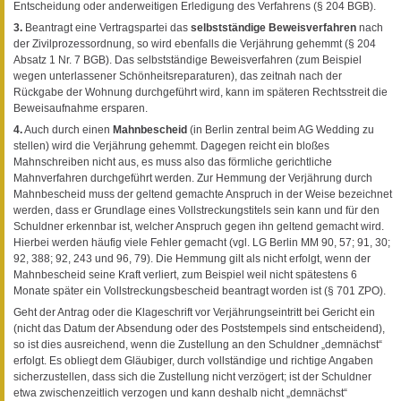
Entscheidung oder anderweitigen Erledigung des Verfahrens (§ 204 BGB).
3.
Beantragt eine Vertragspartei das
selbstständige Beweisverfahren
nach
der Zivilprozessordnung, so wird ebenfalls die Verjährung gehemmt (§ 204
Absatz 1 Nr. 7 BGB). Das selbstständige Beweisverfahren (zum Beispiel
wegen unterlassener Schönheitsreparaturen), das zeitnah nach der
Rückgabe der Wohnung durchgeführt wird, kann im späteren Rechtsstreit die
Beweisaufnahme ersparen.
4.
Auch durch einen
Mahnbescheid
(in Berlin zentral beim AG Wedding zu
stellen) wird die Verjährung gehemmt. Dagegen reicht ein bloßes
Mahnschreiben nicht aus, es muss also das förmliche gerichtliche
Mahnverfahren durchgeführt werden. Zur Hemmung der Verjährung durch
Mahnbescheid muss der geltend gemachte Anspruch in der Weise bezeichnet
werden, dass er Grundlage eines Vollstreckungstitels sein kann und für den
Schuldner erkennbar ist, welcher Anspruch gegen ihn geltend gemacht wird.
Hierbei werden häufig viele Fehler gemacht (vgl. LG Berlin MM 90, 57; 91, 30;
92, 388; 92, 243 und 96, 79). Die Hemmung gilt als nicht erfolgt, wenn der
Mahnbescheid seine Kraft verliert, zum Beispiel weil nicht spätestens 6
Monate später ein Vollstreckungsbescheid beantragt worden ist (§ 701 ZPO).
Geht der Antrag oder die Klageschrift vor Verjährungseintritt bei Gericht ein
(nicht das Datum der Absendung oder des Poststempels sind entscheidend),
so ist dies ausreichend, wenn die Zustellung an den Schuldner „demnächst“
erfolgt. Es obliegt dem Gläubiger, durch vollständige und richtige Angaben
sicherzustellen, dass sich die Zustellung nicht verzögert; ist der Schuldner
etwa zwischenzeitlich verzogen und kann deshalb nicht „demnächst“