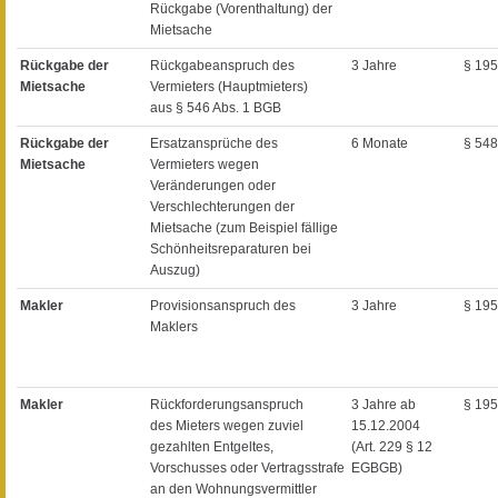
Rückgabe (Vorenthaltung) der
Mietsache
Rückgabe der
Rückgabeanspruch des
3 Jahre
§ 19
Mietsache
Vermieters (Hauptmieters)
aus § 546 Abs. 1 BGB
Rückgabe der
Ersatzansprüche des
6 Monate
§ 548
Mietsache
Vermieters wegen
Veränderungen oder
Verschlechterungen der
Mietsache (zum Beispiel fällige
Schönheitsreparaturen bei
Auszug)
Makler
Provisionsanspruch des
3 Jahre
§ 19
Maklers
Makler
Rückforderungsanspruch
3 Jahre ab
§ 19
des Mieters wegen zuviel
15.12.2004
gezahlten Entgeltes,
(Art. 229 § 12
Vorschusses oder Vertragsstrafe
EGBGB)
an den Wohnungsvermittler