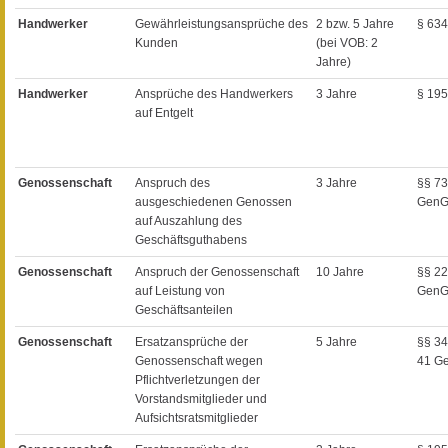
Handwerker
Gewährleistungsansprüche des
2 bzw. 5 Jahre
§ 63
Kunden
(bei VOB: 2
Jahre)
Handwerker
Ansprüche des Handwerkers
3 Jahre
§ 19
auf Entgelt
Genossenschaft
Anspruch des
3 Jahre
§§ 73
ausgeschiedenen Genossen
GenG
auf Auszahlung des
Geschäftsguthabens
Genossenschaft
Anspruch der Genossenschaft
10 Jahre
§§ 22
auf Leistung von
Gen
Geschäftsanteilen
Genossenschaft
Ersatzansprüche der
5 Jahre
§§ 34
Genossenschaft wegen
41 G
Pflichtverletzungen der
Vorstandsmitglieder und
Aufsichtsratsmitglieder