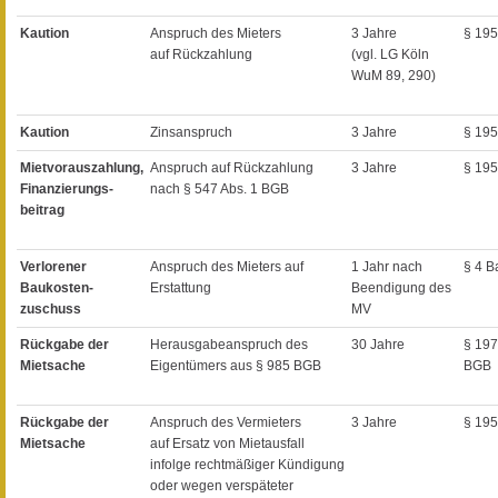
Kaution
Anspruch des Mieters
3 Jahre
§ 19
auf Rückzahlung
(vgl. LG Köln
WuM 89, 290)
Kaution
Zinsanspruch
3 Jahre
§ 19
Mietvorauszahlung,
Anspruch auf Rückzahlung
3 Jahre
§ 19
Finanzierungs-
nach § 547 Abs. 1 BGB
beitrag
Verlorener
Anspruch des Mieters auf
1 Jahr nach
§ 4 B
Baukosten-
Erstattung
Beendigung des
zuschuss
MV
Rückgabe der
Herausgabeanspruch des
30 Jahre
§ 197
Mietsache
Eigentümers aus § 985 BGB
BGB
Rückgabe der
Anspruch des Vermieters
3 Jahre
§ 19
Mietsache
auf Ersatz von Mietausfall
infolge rechtmäßiger Kündigung
oder wegen verspäteter