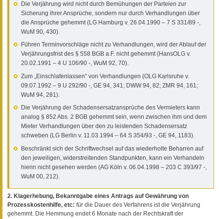
Die Verjährung wird nicht durch Bemühungen der Parteien zur
Sicherung ihrer Ansprüche, sondern nur durch Verhandlungen über
die Ansprüche gehemmt (LG Hamburg v. 26.04.1990 – 7 S 331/89 -,
WuM 90, 430).
Führen Terminvorschläge nicht zu Verhandlungen, wird der Ablauf der
Verjährungsfrist des § 558 BGB a.F. nicht gehemmt (HansOLG v.
20.02.1991 – 4 U 106/90 -, WuM 92, 70).
Zum „Einschlafenlassen“ von Verhandlungen (OLG Karlsruhe v.
09.07.1992 – 9 U 292/90 -, GE 94, 341; DWW 94, 82; ZMR 94, 161;
WuM 94, 281).
Die Verjährung der Schadensersatzansprüche des Vermieters kann
analog § 852 Abs. 2 BGB gehemmt sein, wenn zwischen ihm und dem
Mieter Verhandlungen über den zu leistenden Schadensersatz
schweben (LG Berlin v. 11.03.1994 – 64 S 354/93 -, GE 94, 1183).
Beschränkt sich der Schriftwechsel auf das wiederholte Beharren auf
den jeweiligen, widerstreitenden Standpunkten, kann ein Verhandeln
hierin nicht gesehen werden (AG Köln v. 06.04.1998 – 203 C 393/97 -,
WuM 00, 212).
2. Klagerhebung, Bekanntgabe eines Antrags auf Gewährung von
Prozesskostenhilfe, etc:
für die Dauer des Verfahrens ist die Verjährung
gehemmt. Die Hemmung endet 6 Monate nach der Rechtskraft der