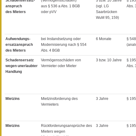
Schadensersatz-
(Vermögensschaden)
3 bzw. 10 Jahre
§ 195
anspruch
aus § 536 a Abs. 1 BGB
(vgl. LG
Abs. 
des Mieters
oder pVV
Saarbrücken
WuM 95, 159)
Aufwendungs-
bei Instandsetzung oder
6 Monate
§ 548
ersatzanspruch
Modernisierung nach § 554
(anal
des Mieters
Abs. 4 BGB
Schadensersatz
Vermögensschäden von
3 bzw. 10 Jahre
§ 195
wegen unerlaubter
Vermieter oder Mieter
Abs. 
Handlung
Mietzins
Mietzinsforderung des
3 Jahre
§ 19
Vermieters
Mietzins
Rückforderungsansprüche des
3 Jahre
§ 19
Mieters wegen