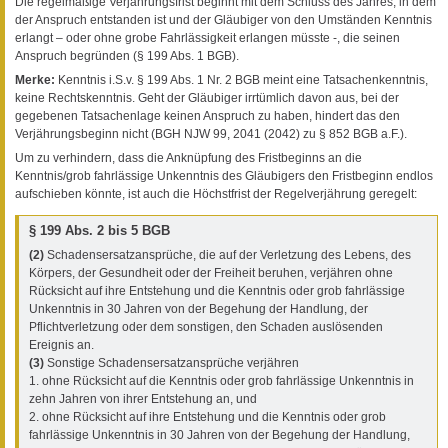
Die regelmäßige Verjährungsfrist beginnt mit dem Schluss des Jahres, in dem
der Anspruch entstanden ist und der Gläubiger von den Umständen Kenntnis
erlangt – oder ohne grobe Fahrlässigkeit erlangen müsste -, die seinen
Anspruch begründen (§ 199 Abs. 1 BGB).
Merke:
Kenntnis i.S.v. § 199 Abs. 1 Nr. 2 BGB meint eine Tatsachenkenntnis,
keine Rechtskenntnis. Geht der Gläubiger irrtümlich davon aus, bei der
gegebenen Tatsachenlage keinen Anspruch zu haben, hindert das den
Verjährungsbeginn nicht (BGH NJW 99, 2041 (2042) zu § 852 BGB a.F.).
Um zu verhindern, dass die Anknüpfung des Fristbeginns an die
Kenntnis/grob fahrlässige Unkenntnis des Gläubigers den Fristbeginn endlos
aufschieben könnte, ist auch die Höchstfrist der Regelverjährung geregelt:
§ 199 Abs. 2 bis 5 BGB
(2)
Schadensersatzansprüche, die auf der Verletzung des Lebens, des
Körpers, der Gesundheit oder der Freiheit beruhen, verjähren ohne
Rücksicht auf ihre Entstehung und die Kenntnis oder grob fahrlässige
Unkenntnis in 30 Jahren von der Begehung der Handlung, der
Pflichtverletzung oder dem sonstigen, den Schaden auslösenden
Ereignis an.
(3)
Sonstige Schadensersatzansprüche verjähren
1. ohne Rücksicht auf die Kenntnis oder grob fahrlässige Unkenntnis in
zehn Jahren von ihrer Entstehung an, und
2. ohne Rücksicht auf ihre Entstehung und die Kenntnis oder grob
fahrlässige Unkenntnis in 30 Jahren von der Begehung der Handlung,