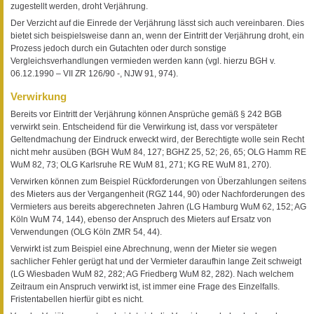
zugestellt werden, droht Verjährung.
Der Verzicht auf die Einrede der Verjährung lässt sich auch vereinbaren. Dies
bietet sich beispielsweise dann an, wenn der Eintritt der Verjährung droht, ein
Prozess jedoch durch ein Gutachten oder durch sonstige
Vergleichsverhandlungen vermieden werden kann (vgl. hierzu BGH v.
06.12.1990 – VII ZR 126/90 -, NJW 91, 974).
Verwirkung
Bereits vor Eintritt der Verjährung können Ansprüche gemäß § 242 BGB
verwirkt sein. Entscheidend für die Verwirkung ist, dass vor verspäteter
Geltendmachung der Eindruck erweckt wird, der Berechtigte wolle sein Recht
nicht mehr ausüben (BGH WuM 84, 127; BGHZ 25, 52; 26, 65; OLG Hamm RE
WuM 82, 73; OLG Karlsruhe RE WuM 81, 271; KG RE WuM 81, 270).
Verwirken können zum Beispiel Rückforderungen von Überzahlungen seitens
des Mieters aus der Vergangenheit (RGZ 144, 90) oder Nachforderungen des
Vermieters aus bereits abgerechneten Jahren (LG Hamburg WuM 62, 152; AG
Köln WuM 74, 144), ebenso der Anspruch des Mieters auf Ersatz von
Verwendungen (OLG Köln ZMR 54, 44).
Verwirkt ist zum Beispiel eine Abrechnung, wenn der Mieter sie wegen
sachlicher Fehler gerügt hat und der Vermieter daraufhin lange Zeit schweigt
(LG Wiesbaden WuM 82, 282; AG Friedberg WuM 82, 282). Nach welchem
Zeitraum ein Anspruch verwirkt ist, ist immer eine Frage des Einzelfalls.
Fristentabellen hierfür gibt es nicht.