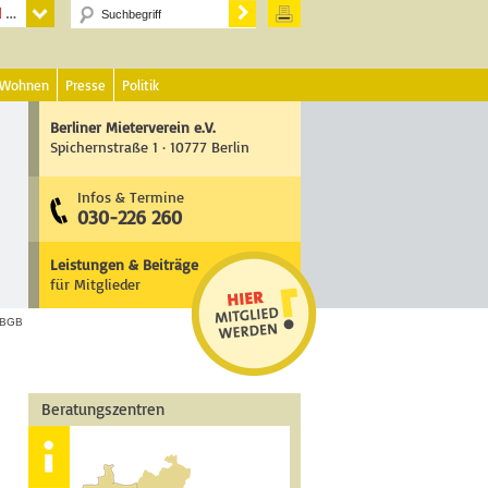
 Wohnen
Presse
Politik
Berliner Mieterverein e.V.
Spichernstraße 1 · 10777 Berlin
Infos & Termine
030-226 260
Leistungen & Beiträge
für Mitglieder
7 BGB
Beratungszentren