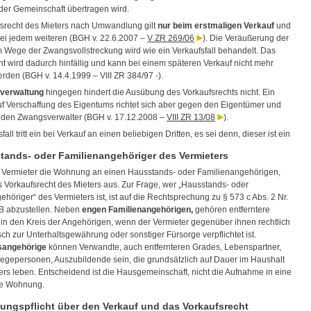
 der Gemeinschaft übertragen wird.
srecht des Mieters nach Umwandlung gilt
nur beim erstmaligen Verkauf
und
bei jedem weiteren (BGH v. 22.6.2007 –
V ZR 269/06
). Die Veräußerung der
Wege der Zwangsvollstreckung wird wie ein Verkaufsfall behandelt. Das
ht wird dadurch hinfällig und kann bei einem späteren Verkauf nicht mehr
rden (BGH v. 14.4.1999 – VIII ZR 384/97 -).
verwaltung
hingegen hindert die Ausübung des Vorkaufsrechts nicht. Ein
f Verschaffung des Eigentums richtet sich aber gegen den Eigentümer und
 den Zwangsverwalter (BGH v. 17.12.2008 –
VIII ZR 13/08
).
fall tritt ein bei Verkauf an einen beliebigen Dritten, es sei denn, dieser ist ein
tands- oder Familienangehöriger des Vermieters
r Vermieter die Wohnung an einen Hausstands- oder Familienangehörigen,
s Vorkaufsrecht des Mieters aus. Zur Frage, wer „Hausstands- oder
höriger“ des Vermieters ist, ist auf die Rechtsprechung zu § 573 c Abs. 2 Nr.
B abzustellen. Neben
engen Familienangehörigen,
gehören entferntere
in den Kreis der Angehörigen, wenn der Vermieter gegenüber ihnen rechtlich
ch zur Unterhaltsgewährung oder sonstiger Fürsorge verpflichtet ist.
sangehörige
können Verwandte, auch entfernteren Grades, Lebenspartner,
flegepersonen, Auszubildende sein, die grundsätzlich auf Dauer im Haushalt
ers leben. Entscheidend ist die Hausgemeinschaft, nicht die Aufnahme in eine
e Wohnung.
ilungspflicht über den Verkauf und das Vorkaufsrecht