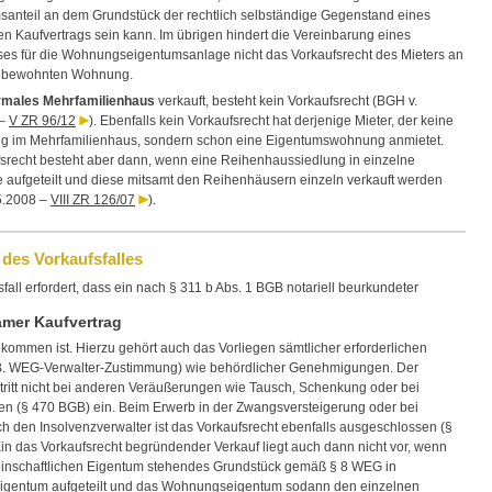
santeil an dem Grundstück der rechtlich selbständige Gegenstand eines
en Kaufvertrags sein kann. Im übrigen hindert die Vereinbarung eines
es für die Wohnungseigentumsanlage nicht das Vorkaufsrecht des Mieters an
m bewohnten Wohnung.
rmales Mehrfamilienhaus
verkauft, besteht kein Vorkaufsrecht (BGH v.
 –
V ZR 96/12
). Ebenfalls kein Vorkaufsrecht hat derjenige Mieter, der keine
g im Mehrfamilienhaus, sondern schon eine Eigentumswohnung anmietet.
srecht besteht aber dann, wenn eine Reihenhaussiedlung in einzelne
 aufgeteilt und diese mitsamt den Reihenhäusern einzeln verkauft werden
5.2008 –
VIII ZR 126/07
).
t des Vorkaufsfalles
fall erfordert, dass ein nach § 311 b Abs. 1 BGB notariell beurkundeter
amer Kaufvertrag
kommen ist. Hierzu gehört auch das Vorliegen sämtlicher erforderlichen
.B. WEG-Verwalter-Zustimmung) wie behördlicher Genehmigungen. Der
l tritt nicht bei anderen Veräußerungen wie Tausch, Schenkung oder bei
fen (§ 470 BGB) ein. Beim Erwerb in der Zwangsversteigerung oder bei
ch den Insolvenzverwalter ist das Vorkaufsrecht ebenfalls ausgeschlossen (§
in das Vorkaufsrecht begründender Verkauf liegt auch dann nicht vor, wenn
inschaftlichen Eigentum stehendes Grundstück gemäß § 8 WEG in
gentum aufgeteilt und das Wohnungseigentum sodann den einzelnen