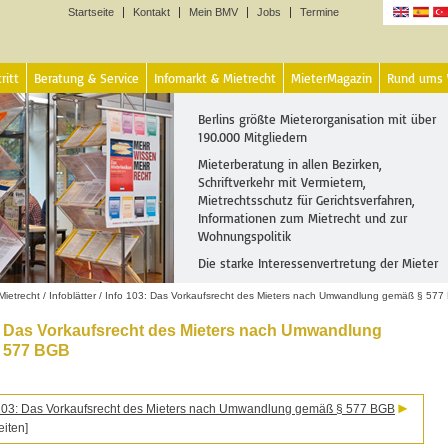
Startseite
Kontakt
Mein BMV
Jobs
Termine
Sprachen
ritt
Beratung & Service
Infomarkt & Mietrecht
MieterMagazin
Rund ums
Berlins größte Mieterorganisation mit über
190.000 Mitgliedern
Mieterberatung in allen Bezirken,
Schriftverkehr mit Vermietern,
Mietrechtsschutz für Gerichtsverfahren,
Informationen zum Mietrecht und zur
Wohnungspolitik
Die starke Interessenvertretung der Mieter
Mietrecht
/
Infoblätter
/
Info 103: Das Vorkaufsrecht des Mieters nach Umwandlung gemäß § 57
: Das Vorkaufsrecht des Mieters nach Umwandlung
 577 BGB
t 103: Das Vorkaufsrecht des Mieters nach Umwandlung gemäß § 577 BGB
eiten]