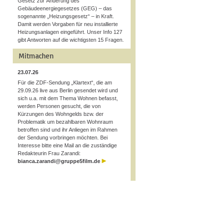
Gesetz zur Änderung des
Gebäudeenergiegesetzes (GEG) – das
sogenannte „Heizungsgesetz“ – in Kraft.
Damit werden Vorgaben für neu installierte
Heizungsanlagen eingeführt. Unser Info 127
gibt Antworten auf die wichtigsten 15 Fragen.
Mitmachen
23.07.26
Für die ZDF-Sendung „Klartext“, die am
29.09.26 live aus Berlin gesendet wird und
sich u.a. mit dem Thema Wohnen befasst,
werden Personen gesucht, die von
Kürzungen des Wohngelds bzw. der
Problematik um bezahlbaren Wohnraum
betroffen sind und ihr Anliegen im Rahmen
der Sendung vorbringen möchten. Bei
Interesse bitte eine Mail an die zuständige
Redakteurin Frau Zarandi:
bianca.zarandi@gruppe5film.de