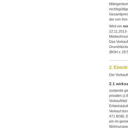
Miteigentum
rechtsgültig
Gesamtpreis
der von ih
Wird ein
no
22.11.2013
Mietwohnun
Das Vorkauf
Grundstücke
(BGH v. 28.
2. Eintrit
Der Vorkaufs
2.1 wirks
zustande ge
privaten (z
Vorkaufsfal
Erbteilskäu
Verkauf dur
471 BGB). E
ein im geme
Wohnungsei