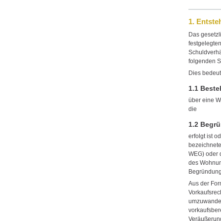
1. Entst
Das gesetzl
festgelegte
Schuldverhä
folgenden Sc
Dies bedeut
1.1 Beste
über eine W
die
1.2 Begr
erfolgt ist
bezeichnete
WEG) oder d
des Wohnun
Begründung
Aus der For
Vorkaufsrec
umzuwandeln
vorkaufsber
Veräußerung