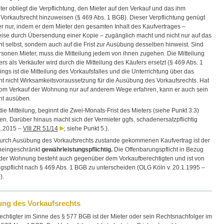
er obliegt die Verpflichtung, den Mieter auf den Verkauf und das ihm
Vorkaufsrecht hinzuweisen (§ 469 Abs. 1 BGB). Dieser Verpflichtung genügt
er nur, indem er dem Mieter den gesamten Inhalt des Kaufvertrages –
eise durch Übersendung einer Kopie – zugänglich macht und nicht nur auf das
t selbst, sondern auch auf die Frist zur Ausübung desselben hinweist. Sind
sonen Mieter, muss die Mitteilung jedem von ihnen zugehen. Die Mitteilung
rs als Verkäufer wird durch die Mitteilung des Käufers ersetzt (§ 469 Abs. 1
ings ist die Mitteilung des Vorkaufsfalles und die Unterrichtung über das
ht nicht Wirksamkeitsvoraussetzung für die Ausübung des Vorkaufsrechts. Hat
vom Verkauf der Wohnung nur auf anderem Wege erfahren, kann er auch sein
ht ausüben.
die Mitteilung, beginnt die Zwei-Monats-Frist des Mieters (siehe Punkt 3.3)
fen. Darüber hinaus macht sich der Vermieter ggfs. schadenersatzpflichtig
1.2015 –
VIII ZR 51/14
; siehe Punkt 5.).
urch Ausübung des Vorkaufsrechts zustande gekommenen Kaufvertrag ist der
neingeschränkt
gewährleistungspflichtig.
Die Offenbarungspflicht in Bezug
der Wohnung besteht auch gegenüber dem Vorkaufberechtigten und ist von
ungspflicht nach § 469 Abs. 1 BGB zu unterscheiden (OLG Köln v. 20.1.1995 –
).
ung des Vorkaufsrechts
echtigter im Sinne des § 577 BGB ist der Mieter oder sein Rechtsnachfolger im