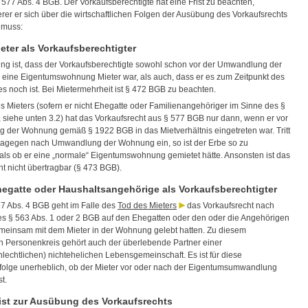
 577 Abs. 4 BGB. Der Vorkaufsberechtigte hat eine Frist zu beachten,
rer er sich über die wirtschaftlichen Folgen der Ausübung des Vorkaufsrechts
 muss:
ieter als Vorkaufsberechtigter
ng ist, dass der Vorkaufsberechtigte sowohl schon vor der Umwandlung der
eine Eigentumswohnung Mieter war, als auch, dass er es zum Zeitpunkt des
es noch ist. Bei Mietermehrheit ist § 472 BGB zu beachten.
s Mieters (sofern er nicht Ehegatte oder Familienangehöriger im Sinne des §
, siehe unten 3.2) hat das Vorkaufsrecht aus § 577 BGB nur dann, wenn er vor
der Wohnung gemäß § 1922 BGB in das Mietverhältnis eingetreten war. Tritt
 dagegen nach Umwandlung der Wohnung ein, so ist der Erbe so zu
als ob er eine „normale“ Eigentumswohnung gemietet hätte. Ansonsten ist das
ht nicht übertragbar (§ 473 BGB).
hegatte oder Haushaltsangehörige als Vorkaufsberechtigter
 Abs. 4 BGB geht im Falle des
Tod des Mieters
das Vorkaufsrecht nach
 § 563 Abs. 1 oder 2 BGB auf den Ehegatten oder den oder die Angehörigen
emeinsam mit dem Mieter in der Wohnung gelebt hatten. Zu diesem
ten Personenkreis gehört auch der überlebende Partner einer
lechtlichen) nichtehelichen Lebensgemeinschaft. Es ist für diese
olge unerheblich, ob der Mieter vor oder nach der Eigentumsumwandlung
t.
rist zur Ausübung des Vorkaufsrechts