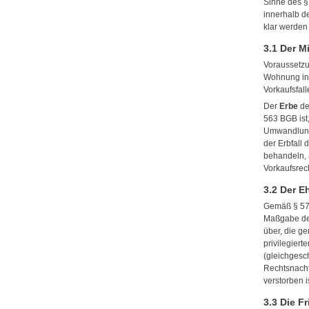
Sinne des §
innerhalb de
klar werden
3.1 Der M
Voraussetzu
Wohnung in 
Vorkaufsfall
Der
Erbe
de
563 BGB ist
Umwandlung 
der Erbfall
behandeln, 
Vorkaufsrec
3.2 Der E
Gemäß § 577
Maßgabe des
über, die g
privilegier
(gleichgesch
Rechtsnachf
verstorben is
3.3 Die F