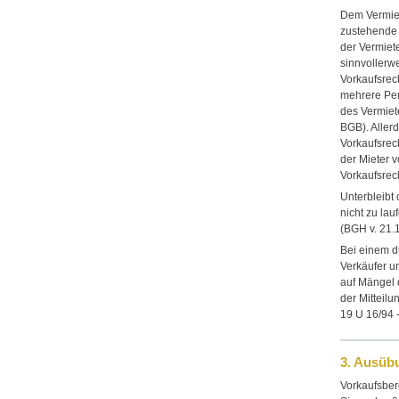
Dem Vermiet
zustehende 
der Vermiet
sinnvollerw
Vorkaufsrech
mehrere Per
des Vermiete
BGB). Allerd
Vorkaufsrec
der Mieter 
Vorkaufsrec
Unterbleibt 
nicht zu lau
(BGH v. 21.
Bei einem d
Verkäufer u
auf Mängel 
der Mitteil
19 U 16/94 -
3. Ausüb
Vorkaufsber