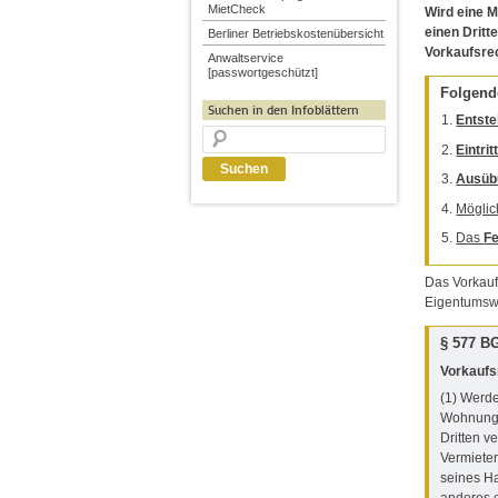
MietCheck
Wird eine M
einen Dritt
Berliner Betriebskostenübersicht
Vorkaufsrec
Anwaltservice
[passwortgeschützt]
Folgende
Suchen in den Infoblättern
Entst
Eintrit
Ausüb
Möglic
Das
F
Das Vorkauf
Eigentumswo
§ 577 B
Vorkaufs
(1) Werd
Wohnungs
Dritten ve
Vermiete
seines Ha
anderes e