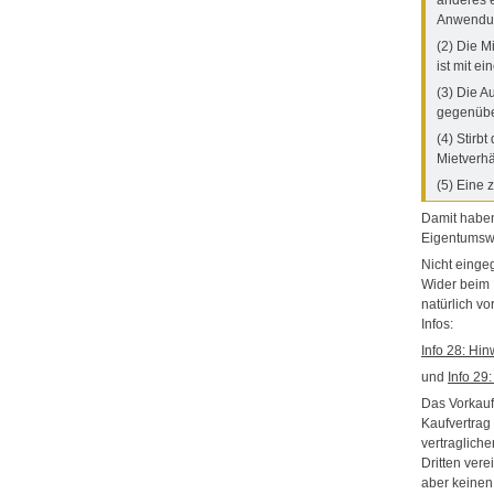
Anwendu
(2) Die M
ist mit e
(3) Die A
gegenübe
(4) Stirbt
Mietverhä
(5) Eine 
Damit haben
Eigentumsw
Nicht einge
Wider beim 
natürlich v
Infos:
Info 28: Hi
und
Info 29
Das Vorkauf
Kaufvertrag
vertraglich
Dritten vere
aber keinen 