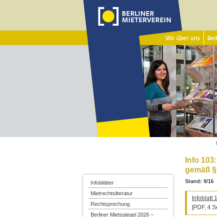
Wir über uns
Beit
Info 103
gemäß §
Stand: 9/16
Infoblätter
Mietrechtsliteratur
Infoblat
Rechtsprechung
[PDF, 4 S
Berliner Mietspiegel 2026 –