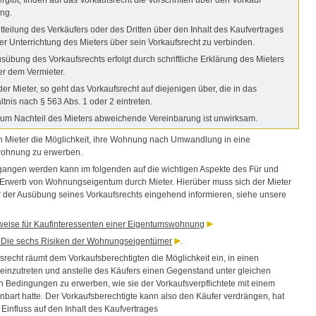
ng.
itteilung des Verkäufers oder des Dritten über den Inhalt des Kaufvertrages
iner Unterrichtung des Mieters über sein Vorkaufsrecht zu verbinden.
usübung des Vorkaufsrechts erfolgt durch schriftliche Erklärung des Mieters
r dem Vermieter.
 der Mieter, so geht das Vorkaufsrecht auf diejenigen über, die in das
ltnis nach § 563 Abs. 1 oder 2 eintreten.
zum Nachteil des Mieters abweichende Vereinbarung ist unwirksam.
 Mieter die Möglichkeit, ihre Wohnung nach Umwandlung in eine
ohnung zu erwerben.
gangen werden kann im folgenden auf die wichtigen Aspekte des Für und
Erwerb von Wohnungseigentum durch Mieter. Hierüber muss sich der Mieter
or der Ausübung seines Vorkaufsrechts eingehend informieren, siehe unsere
nweise für Kaufinteressenten einer Eigentumswohnung
: Die sechs Risiken der Wohnungseigentümer
.
srecht räumt dem Vorkaufsberechtigten die Möglichkeit ein, in einen
 einzutreten und anstelle des Käufers einen Gegenstand unter gleichen
en Bedingungen zu erwerben, wie sie der Vorkaufsverpflichtete mit einem
inbart hatte. Der Vorkaufsberechtigte kann also den Käufer verdrängen, hat
Einfluss auf den Inhalt des Kaufvertrages