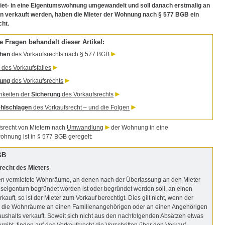
iet- in eine Eigentumswohnung umgewandelt und soll danach erstmalig an
en verkauft werden, haben die Mieter der Wohnung nach § 577 BGB ein
ht.
 Fragen behandelt dieser Artikel:
ehen
des Vorkaufsrechts nach § 577 BGB
t
des Vorkaufsfalles
ung
des Vorkaufsrechts
hkeiten der
Sicherung
des Vorkaufsrechts
ehlschlagen
des Vorkaufsrecht – und die Folgen
srecht von Mietern nach
Umwandlung
der Wohnung in eine
hnung ist in § 577 BGB geregelt:
GB
recht des Mieters
en vermietete Wohnräume, an denen nach der Überlassung an den Mieter
eigentum begründet worden ist oder begründet werden soll, an einen
rkauft, so ist der Mieter zum Vorkauf berechtigt. Dies gilt nicht, wenn der
r die Wohnräume an einen Familienangehörigen oder an einen Angehörigen
ushalts verkauft. Soweit sich nicht aus den nachfolgenden Absätzen etwas
rgibt, finden auf das Vorkaufsrecht die Vorschriften über den Vorkauf