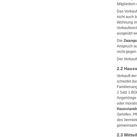
Mitgliedern
Das Vorkauf
nicht auch 
Wohnung im 
Vorkaufsrec
ausgeübt we
Die
Zwangs
Anspruch au
nicht gegen
Der Vorkaufs
2.2 Hauss
Verkauft de
scheidet da
Familienange
2 Satz 1 BG
Angehörige 
oder moralis
Hausstand
Gehilfen, P
des Vermiet
gemeinsam
2.3 Mitte