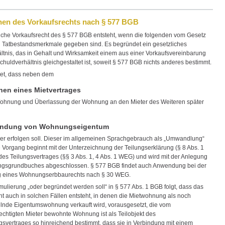
ehen des Vorkaufsrechts nach § 577 BGB
iche Vorkaufsrecht des § 577 BGB entsteht, wenn die folgenden vom Gesetz
n Tatbestandsmerkmale gegeben sind. Es begründet ein gesetzliches
ltnis, das in Gehalt und Wirksamkeit einem aus einer Vorkaufsvereinbarung
huldverhältnis gleichgestaltet ist, soweit § 577 BGB nichts anderes bestimmt.
et, dass neben dem
hen eines Mietvertrages
ohnung und Überlassung der Wohnung an den Mieter des Weiteren später
ündung von Wohnungseigentum
 oder erfolgen soll. Dieser im allgemeinen Sprachgebrauch als „Umwandlung“
 Vorgang beginnt mit der Unterzeichnung der Teilungserklärung (§ 8 Abs. 1
es Teilungsvertrages (§§ 3 Abs. 1, 4 Abs. 1 WEG) und wird mit der Anlegung
gsgrundbuches abgeschlossen. § 577 BGB findet auch Anwendung bei der
 eines Wohnungserbbaurechts nach § 30 WEG.
mulierung „oder begründet werden soll“ in § 577 Abs. 1 BGB folgt, dass das
ht auch in solchen Fällen entsteht, in denen die Mietwohnung als noch
de Eigentumswohnung verkauft wird, vorausgesetzt, die vom
echtigten Mieter bewohnte Wohnung ist als Teilobjekt des
svertrages so hinreichend bestimmt, dass sie in Verbindung mit einem