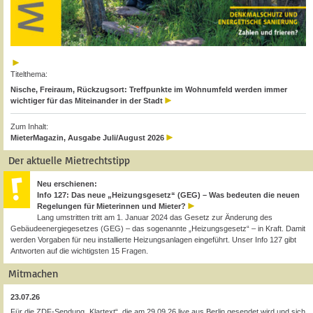
Titelthema:
Nische, Freiraum, Rückzugsort: Treffpunkte im Wohnumfeld werden immer
wichtiger für das Miteinander in der Stadt
Zum Inhalt:
MieterMagazin, Ausgabe Juli/August 2026
Der aktuelle Mietrechtstipp
Neu erschienen:
Info 127: Das neue „Heizungsgesetz“ (GEG) – Was bedeuten die neuen
Regelungen für Mieterinnen und Mieter?
Lang umstritten tritt am 1. Januar 2024 das Gesetz zur Änderung des
Gebäudeenergiegesetzes (GEG) – das sogenannte „Heizungsgesetz“ – in Kraft. Damit
werden Vorgaben für neu installierte Heizungsanlagen eingeführt. Unser Info 127 gibt
Antworten auf die wichtigsten 15 Fragen.
Mitmachen
23.07.26
Für die ZDF-Sendung „Klartext“, die am 29.09.26 live aus Berlin gesendet wird und sich