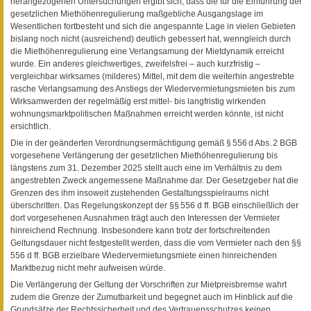
herangezogenen Untersuchungen ergibt sich, dass die für die Einführung der
gesetzlichen Miethöhenregulierung maßgebliche Ausgangslage im
Wesentlichen fortbesteht und sich die angespannte Lage in vielen Gebieten
bislang noch nicht (ausreichend) deutlich gebessert hat, wenngleich durch
die Miethöhenregulierung eine Verlangsamung der Mietdynamik erreicht
wurde. Ein anderes gleichwertiges, zweifelsfrei – auch kurzfristig –
vergleichbar wirksames (milderes) Mittel, mit dem die weiterhin angestrebte
rasche Verlangsamung des Anstiegs der Wiedervermietungsmieten bis zum
Wirksamwerden der regelmäßig erst mittel- bis langfristig wirkenden
wohnungsmarktpolitischen Maßnahmen erreicht werden könnte, ist nicht
ersichtlich.
Die in der geänderten Verordnungsermächtigung gemäß § 556 d Abs. 2 BGB
vorgesehene Verlängerung der gesetzlichen Miethöhenregulierung bis
längstens zum 31. Dezember 2025 stellt auch eine im Verhältnis zu dem
angestrebten Zweck angemessene Maßnahme dar. Der Gesetzgeber hat die
Grenzen des ihm insoweit zustehenden Gestaltungsspielraums nicht
überschritten. Das Regelungskonzept der §§ 556 d ff. BGB einschließlich der
dort vorgesehenen Ausnahmen trägt auch den Interessen der Vermieter
hinreichend Rechnung. Insbesondere kann trotz der fortschreitenden
Geltungsdauer nicht festgestellt werden, dass die vom Vermieter nach den §§
556 d ff. BGB erzielbare Wiedervermietungsmiete einen hinreichenden
Marktbezug nicht mehr aufweisen würde.
Die Verlängerung der Geltung der Vorschriften zur Mietpreisbremse wahrt
zudem die Grenze der Zumutbarkeit und begegnet auch im Hinblick auf die
Grundsätze der Rechtssicherheit und des Vertrauensschutzes keinen