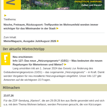
Titelthema:
Nische, Freiraum, Rückzugsort: Treffpunkte im Wohnumfeld werden immer
wichtiger für das Miteinander in der Stadt
Zum Inhalt:
MieterMagazin, Ausgabe Juli/August 2026
Der aktuelle Mietrechtstipp
Neu erschienen:
Info 127: Das neue „Heizungsgesetz“ (GEG) – Was bedeuten die neuen
Regelungen für Mieterinnen und Mieter?
Lang umstritten tritt am 1. Januar 2024 das Gesetz zur Änderung des
Gebäudeenergiegesetzes (GEG) – das sogenannte „Heizungsgesetz“ – in Kraft. Damit
werden Vorgaben für neu installierte Heizungsanlagen eingeführt. Unser Info 127 gibt
Antworten auf die wichtigsten 15 Fragen.
Mitmachen
23.07.26
Für die ZDF-Sendung „Klartext“, die am 29.09.26 live aus Berlin gesendet wird und sich
u.a. mit dem Thema Wohnen befasst, werden Personen gesucht, die von Kürzungen