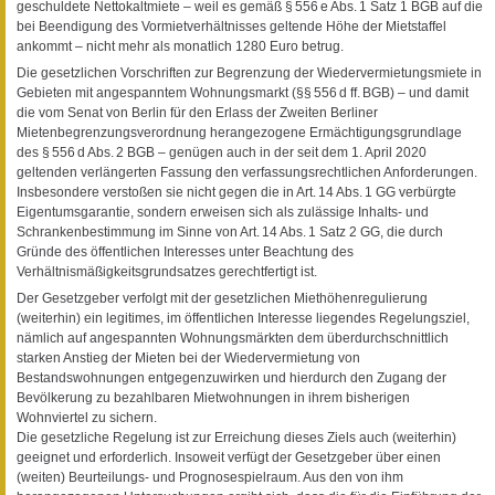
geschuldete Nettokaltmiete – weil es gemäß § 556 e Abs. 1 Satz 1 BGB auf die
bei Beendigung des Vormietverhältnisses geltende Höhe der Mietstaffel
ankommt – nicht mehr als monatlich 1280 Euro betrug.
Die gesetzlichen Vorschriften zur Begrenzung der Wiedervermietungsmiete in
Gebieten mit angespanntem Wohnungsmarkt (§§ 556 d ff. BGB) – und damit
die vom Senat von Berlin für den Erlass der Zweiten Berliner
Mietenbegrenzungsverordnung herangezogene Ermächtigungsgrundlage
des § 556 d Abs. 2 BGB – genügen auch in der seit dem 1. April 2020
geltenden verlängerten Fassung den verfassungsrechtlichen Anforderungen.
Insbesondere verstoßen sie nicht gegen die in Art. 14 Abs. 1 GG verbürgte
Eigentumsgarantie, sondern erweisen sich als zulässige Inhalts- und
Schrankenbestimmung im Sinne von Art. 14 Abs. 1 Satz 2 GG, die durch
Gründe des öffentlichen Interesses unter Beachtung des
Verhältnismäßigkeitsgrundsatzes gerechtfertigt ist.
Der Gesetzgeber verfolgt mit der gesetzlichen Miethöhenregulierung
(weiterhin) ein legitimes, im öffentlichen Interesse liegendes Regelungsziel,
nämlich auf angespannten Wohnungsmärkten dem überdurchschnittlich
starken Anstieg der Mieten bei der Wiedervermietung von
Bestandswohnungen entgegenzuwirken und hierdurch den Zugang der
Bevölkerung zu bezahlbaren Mietwohnungen in ihrem bisherigen
Wohnviertel zu sichern.
Die gesetzliche Regelung ist zur Erreichung dieses Ziels auch (weiterhin)
geeignet und erforderlich. Insoweit verfügt der Gesetzgeber über einen
(weiten) Beurteilungs- und Prognosespielraum. Aus den von ihm