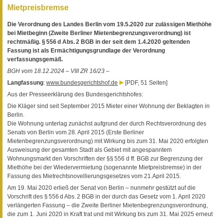
Mietpreisbremse
Die Verordnung des Landes Berlin vom 19.5.2020 zur zulässigen Miethöhe
bei Mietbeginn (Zweite Berliner Mietenbegrenzungsverordnung) ist
rechtmäßig. § 556 d Abs. 2 BGB in der seit dem 1.4.2020 geltenden
Fassung ist als Ermächtigungsgrundlage der Verordnung
verfassungsgemäß.
BGH vom 18.12.2024 – VIII ZR 16/23 –
Langfassung
:
www.bundesgerichtshof.de
[PDF, 51 Seiten]
Aus der Presseerklärung des Bundesgerichtshofes:
Die Kläger sind seit September 2015 Mieter einer Wohnung der Beklagten in
Berlin.
Die Wohnung unterlag zunächst aufgrund der durch Rechtsverordnung des
Senats von Berlin vom 28. April 2015 (Erste Berliner
Mietenbegrenzungsverordnung) mit Wirkung bis zum 31. Mai 2020 erfolgten
Ausweisung der gesamten Stadt als Gebiet mit angespanntem
Wohnungsmarkt den Vorschriften der §§ 556 d ff. BGB zur Begrenzung der
Miethöhe bei der Wiedervermietung (sogenannte Mietpreisbremse) in der
Fassung des Mietrechtsnovellierungsgesetzes vom 21.April 2015.
Am 19. Mai 2020 erließ der Senat von Berlin – nunmehr gestützt auf die
Vorschrift des § 556 d Abs. 2 BGB in der durch das Gesetz vom 1. April 2020
verlängerten Fassung – die Zweite Berliner Mietenbegrenzungsverordnung,
die zum 1. Juni 2020 in Kraft trat und mit Wirkung bis zum 31. Mai 2025 erneut