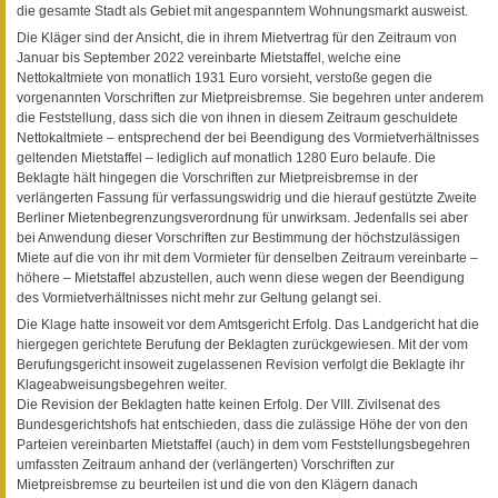
die gesamte Stadt als Gebiet mit angespanntem Wohnungsmarkt ausweist.
Die Kläger sind der Ansicht, die in ihrem Mietvertrag für den Zeitraum von
Januar bis September 2022 vereinbarte Mietstaffel, welche eine
Nettokaltmiete von monatlich 1931 Euro vorsieht, verstoße gegen die
vorgenannten Vorschriften zur Mietpreisbremse. Sie begehren unter anderem
die Feststellung, dass sich die von ihnen in diesem Zeitraum geschuldete
Nettokaltmiete – entsprechend der bei Beendigung des Vormietverhältnisses
geltenden Mietstaffel – lediglich auf monatlich 1280 Euro belaufe. Die
Beklagte hält hingegen die Vorschriften zur Mietpreisbremse in der
verlängerten Fassung für verfassungswidrig und die hierauf gestützte Zweite
Berliner Mietenbegrenzungsverordnung für unwirksam. Jedenfalls sei aber
bei Anwendung dieser Vorschriften zur Bestimmung der höchstzulässigen
Miete auf die von ihr mit dem Vormieter für denselben Zeitraum vereinbarte –
höhere – Mietstaffel abzustellen, auch wenn diese wegen der Beendigung
des Vormietverhältnisses nicht mehr zur Geltung gelangt sei.
Die Klage hatte insoweit vor dem Amtsgericht Erfolg. Das Landgericht hat die
hiergegen gerichtete Berufung der Beklagten zurückgewiesen. Mit der vom
Berufungsgericht insoweit zugelassenen Revision verfolgt die Beklagte ihr
Klageabweisungsbegehren weiter.
Die Revision der Beklagten hatte keinen Erfolg. Der VIII. Zivilsenat des
Bundesgerichtshofs hat entschieden, dass die zulässige Höhe der von den
Parteien vereinbarten Mietstaffel (auch) in dem vom Feststellungsbegehren
umfassten Zeitraum anhand der (verlängerten) Vorschriften zur
Mietpreisbremse zu beurteilen ist und die von den Klägern danach