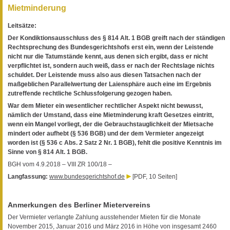
Mietminderung
Leitsätze:
Der Kondiktionsausschluss des § 814 Alt. 1 BGB greift nach der ständigen
Rechtsprechung des Bundesgerichtshofs erst ein, wenn der Leistende
nicht nur die Tatumstände kennt, aus denen sich ergibt, dass er nicht
verpflichtet ist, sondern auch weiß, dass er nach der Rechtslage nichts
schuldet. Der Leistende muss also aus diesen Tatsachen nach der
maßgeblichen Parallelwertung der Laiensphäre auch eine im Ergebnis
zutreffende rechtliche Schlussfolgerung gezogen haben.
War dem Mieter ein wesentlicher rechtlicher Aspekt nicht bewusst,
nämlich der Umstand, dass eine Mietminderung kraft Gesetzes eintritt,
wenn ein Mangel vorliegt, der die Gebrauchstauglichkeit der Mietsache
mindert oder aufhebt (§ 536 BGB) und der dem Vermieter angezeigt
worden ist (§ 536 c Abs. 2 Satz 2 Nr. 1 BGB), fehlt die positive Kenntnis im
Sinne von § 814 Alt. 1 BGB.
BGH vom 4.9.2018 – VIII ZR 100/18 –
Langfassung:
www.bundesgerichtshof.de
[PDF, 10 Seiten]
Anmerkungen des Berliner Mietervereins
Der Vermieter verlangte Zahlung ausstehender Mieten für die Monate
November 2015, Januar 2016 und März 2016 in Höhe von insgesamt 2460