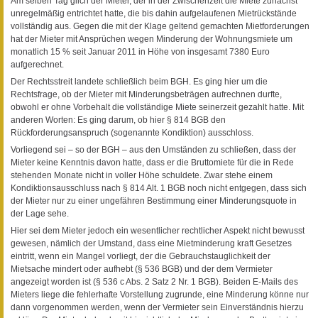
Am selben Tag glich der Mieter, der in der Zwischenzeit die Miete zunächst
unregelmäßig entrichtet hatte, die bis dahin aufgelaufenen Mietrückstände
vollständig aus. Gegen die mit der Klage geltend gemachten Mietforderungen
hat der Mieter mit Ansprüchen wegen Minderung der Wohnungsmiete um
monatlich 15 % seit Januar 2011 in Höhe von insgesamt 7380 Euro
aufgerechnet.
Der Rechtsstreit landete schließlich beim BGH. Es ging hier um die
Rechtsfrage, ob der Mieter mit Minderungsbeträgen aufrechnen durfte,
obwohl er ohne Vorbehalt die vollständige Miete seinerzeit gezahlt hatte. Mit
anderen Worten: Es ging darum, ob hier § 814 BGB den
Rückforderungsanspruch (sogenannte Kondiktion) ausschloss.
Vorliegend sei – so der BGH – aus den Umständen zu schließen, dass der
Mieter keine Kenntnis davon hatte, dass er die Bruttomiete für die in Rede
stehenden Monate nicht in voller Höhe schuldete. Zwar stehe einem
Kondiktionsausschluss nach § 814 Alt. 1 BGB noch nicht entgegen, dass sich
der Mieter nur zu einer ungefähren Bestimmung einer Minderungsquote in
der Lage sehe.
Hier sei dem Mieter jedoch ein wesentlicher rechtlicher Aspekt nicht bewusst
gewesen, nämlich der Umstand, dass eine Mietminderung kraft Gesetzes
eintritt, wenn ein Mangel vorliegt, der die Gebrauchstauglichkeit der
Mietsache mindert oder aufhebt (§ 536 BGB) und der dem Vermieter
angezeigt worden ist (§ 536 c Abs. 2 Satz 2 Nr. 1 BGB). Beiden E-Mails des
Mieters liege die fehlerhafte Vorstellung zugrunde, eine Minderung könne nur
dann vorgenommen werden, wenn der Vermieter sein Einverständnis hierzu