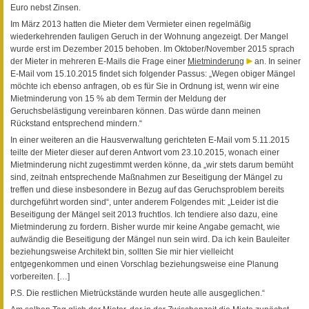
Euro nebst Zinsen.
Im März 2013 hatten die Mieter dem Vermieter einen regelmäßig
wiederkehrenden fauligen Geruch in der Wohnung angezeigt. Der Mangel
wurde erst im Dezember 2015 behoben. Im Oktober/November 2015 sprach
der Mieter in mehreren E-Mails die Frage einer
Mietminderung
an. In seiner
E-Mail vom 15.10.2015 findet sich folgender Passus: „Wegen obiger Mängel
möchte ich ebenso anfragen, ob es für Sie in Ordnung ist, wenn wir eine
Mietminderung von 15 % ab dem Termin der Meldung der
Geruchsbelästigung vereinbaren können. Das würde dann meinen
Rückstand entsprechend mindern.“
In einer weiteren an die Hausverwaltung gerichteten E-Mail vom 5.11.2015
teilte der Mieter dieser auf deren Antwort vom 23.10.2015, wonach einer
Mietminderung nicht zugestimmt werden könne, da „wir stets darum bemüht
sind, zeitnah entsprechende Maßnahmen zur Beseitigung der Mängel zu
treffen und diese insbesondere in Bezug auf das Geruchsproblem bereits
durchgeführt worden sind“, unter anderem Folgendes mit: „Leider ist die
Beseitigung der Mängel seit 2013 fruchtlos. Ich tendiere also dazu, eine
Mietminderung zu fordern. Bisher wurde mir keine Angabe gemacht, wie
aufwändig die Beseitigung der Mängel nun sein wird. Da ich kein Bauleiter
beziehungsweise Architekt bin, sollten Sie mir hier vielleicht
entgegenkommen und einen Vorschlag beziehungsweise eine Planung
vorbereiten. […]
P.S. Die restlichen Mietrückstände wurden heute alle ausgeglichen.“