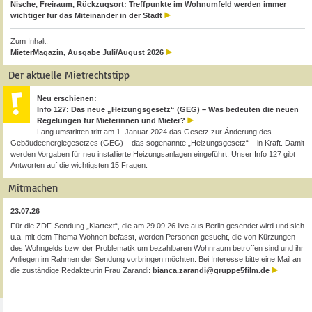
Nische, Freiraum, Rückzugsort: Treffpunkte im Wohnumfeld werden immer
wichtiger für das Miteinander in der Stadt
Zum Inhalt:
MieterMagazin, Ausgabe Juli/August 2026
Der aktuelle Mietrechtstipp
Neu erschienen:
Info 127: Das neue „Heizungsgesetz“ (GEG) – Was bedeuten die neuen
Regelungen für Mieterinnen und Mieter?
Lang umstritten tritt am 1. Januar 2024 das Gesetz zur Änderung des
Gebäudeenergiegesetzes (GEG) – das sogenannte „Heizungsgesetz“ – in Kraft. Damit
werden Vorgaben für neu installierte Heizungsanlagen eingeführt. Unser Info 127 gibt
Antworten auf die wichtigsten 15 Fragen.
Mitmachen
23.07.26
Für die ZDF-Sendung „Klartext“, die am 29.09.26 live aus Berlin gesendet wird und sich
u.a. mit dem Thema Wohnen befasst, werden Personen gesucht, die von Kürzungen
des Wohngelds bzw. der Problematik um bezahlbaren Wohnraum betroffen sind und ihr
Anliegen im Rahmen der Sendung vorbringen möchten. Bei Interesse bitte eine Mail an
die zuständige Redakteurin Frau Zarandi:
bianca.zarandi@gruppe5film.de