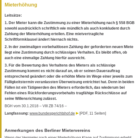
Mieterhöhung
Leitsätze:
1. Der Mieter kann die Zustimmung zu einer Mieterhöhung nach § 558 BGB
sowohl ausdrücklich schriftlich wie mündlich als auch konkludent durch
Zahlung der Mieterhöhung erteilen. Eine mietvertragliche
Schriftformklausel ändert hiernach nichts.
2. In der zweimaligen vorbehaltlosen Zahlung der geforderten neuen Miete
liegt eine Zustimmung durch schlüssiges Verhalten. Es bleibt offen, ob
auch eine einmalige Zahlung hierfür ausreicht.
3. Für die Bewertung des Verhaltens des Mieters als schlüssige
Zustimmung kommt es nicht darauf an, ob er seinen Dauerauftrag
entsprechend geändert oder die erhöhte Miete im Wege einer jeweils zum
Fälligkeitstermin veranlassten Überweisung entrichtet hat. Denn in beiden
Fällen ist ein Tätigwerden des Mieters erforderlich, das wiederum bei
Fehlen eines Rückforderungsvorbehalts tragfähige Rückschlüsse auf
seine Willensrichtung zulässt.
BGH vom 30.1.2018 – VIII ZB 74/16 –
Langfassung:
www.bundesgerichtshof.de
[PDF, 11 Seiten]
Anmerkungen des Berliner Mietervereins
Wenn der Vermieter nach einer Mieterhöhung Klage auf Zustimmung erhebt,