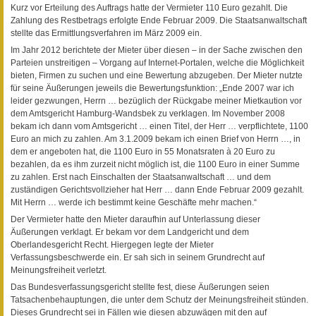
Kurz vor Erteilung des Auftrags hatte der Vermieter 110 Euro gezahlt. Die
Zahlung des Restbetrags erfolgte Ende Februar 2009. Die Staatsanwaltschaft
stellte das Ermittlungsverfahren im März 2009 ein.
Im Jahr 2012 berichtete der Mieter über diesen – in der Sache zwischen den
Parteien unstreitigen – Vorgang auf Internet-Portalen, welche die Möglichkeit
bieten, Firmen zu suchen und eine Bewertung abzugeben. Der Mieter nutzte
für seine Äußerungen jeweils die Bewertungsfunktion: „Ende 2007 war ich
leider gezwungen, Herrn … bezüglich der Rückgabe meiner Mietkaution vor
dem Amtsgericht Hamburg-Wandsbek zu verklagen. Im November 2008
bekam ich dann vom Amtsgericht … einen Titel, der Herr … verpflichtete, 1100
Euro an mich zu zahlen. Am 3.1.2009 bekam ich einen Brief von Herrn …, in
dem er angeboten hat, die 1100 Euro in 55 Monatsraten à 20 Euro zu
bezahlen, da es ihm zurzeit nicht möglich ist, die 1100 Euro in einer Summe
zu zahlen. Erst nach Einschalten der Staatsanwaltschaft … und dem
zuständigen Gerichtsvollzieher hat Herr … dann Ende Februar 2009 gezahlt.
Mit Herrn … werde ich bestimmt keine Geschäfte mehr machen.“
Der Vermieter hatte den Mieter daraufhin auf Unterlassung dieser
Äußerungen verklagt. Er bekam vor dem Landgericht und dem
Oberlandesgericht Recht. Hiergegen legte der Mieter
Verfassungsbeschwerde ein. Er sah sich in seinem Grundrecht auf
Meinungsfreiheit verletzt.
Das Bundesverfassungsgericht stellte fest, diese Äußerungen seien
Tatsachenbehauptungen, die unter dem Schutz der Meinungsfreiheit stünden.
Dieses Grundrecht sei in Fällen wie diesen abzuwägen mit den auf