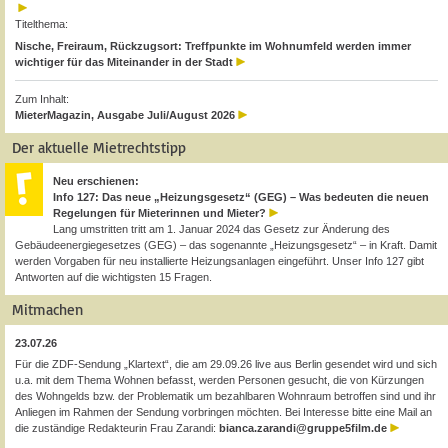
Titelthema:
Nische, Freiraum, Rückzugsort: Treffpunkte im Wohnumfeld werden immer
wichtiger für das Miteinander in der Stadt
Zum Inhalt:
MieterMagazin, Ausgabe Juli/August 2026
Der aktuelle Mietrechtstipp
Neu erschienen:
Info 127: Das neue „Heizungsgesetz“ (GEG) – Was bedeuten die neuen
Regelungen für Mieterinnen und Mieter?
Lang umstritten tritt am 1. Januar 2024 das Gesetz zur Änderung des
Gebäudeenergiegesetzes (GEG) – das sogenannte „Heizungsgesetz“ – in Kraft. Damit
werden Vorgaben für neu installierte Heizungsanlagen eingeführt. Unser Info 127 gibt
Antworten auf die wichtigsten 15 Fragen.
Mitmachen
23.07.26
Für die ZDF-Sendung „Klartext“, die am 29.09.26 live aus Berlin gesendet wird und sich
u.a. mit dem Thema Wohnen befasst, werden Personen gesucht, die von Kürzungen
des Wohngelds bzw. der Problematik um bezahlbaren Wohnraum betroffen sind und ihr
Anliegen im Rahmen der Sendung vorbringen möchten. Bei Interesse bitte eine Mail an
die zuständige Redakteurin Frau Zarandi:
bianca.zarandi@gruppe5film.de