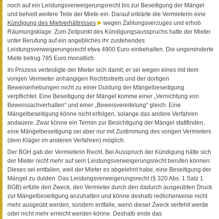
noch auf ein Leistungsverweigerungsrecht bis zur Beseitigung der Mängel
und behielt weitere Teile der Miete ein. Darauf erklärte die Vermieterin eine
Kündigung des Mietverhältnisses
wegen Zahlungsverzuges und erhob
Räumungsklage. Zum Zeitpunkt des Kündigungsausspruchs hatte der Mieter
unter Berufung auf ein angebliches ihr zustehendes
Leistungsverweigerungsrecht etwa 4900 Euro einbehalten. Die ungeminderte
Miete betrug 785 Euro monatlich.
Im Prozess verteidigte der Mieter sich damit, er sei wegen eines mit dem
vorigen Vermieter anhängigen Rechtsstreits und der dortigen
Beweiserhebungen nicht zu einer Duldung der Mängelbeseitigung
verpflichtet. Eine Beseitigung der Mängel komme einer „Vernichtung von
Beweissachverhalten“ und einer „Beweisvereitelung“ gleich. Eine
Mängelbeseitigung könne nicht erfolgen, solange das andere Verfahren
andauere. Zwar könne ein Termin zur Besichtigung der Mängel stattfinden,
eine Mängelbeseitigung sei aber nur mit Zustimmung des vorigen Vermieters
(dem Kläger im anderen Verfahren) möglich.
Der BGH gab der Vermieterin Recht. Bei Ausspruch der Kündigung hätte sich
der Mieter nicht mehr auf sein Leistungsverweigerungsrecht berufen können.
Dieses sei entfallen, weil der Mieter es abgelehnt habe, eine Beseitigung der
Mängel zu dulden. Das Leistungsverweigerungsrecht (§ 320 Abs. 1 Satz 1
BGB) erfülle den Zweck, den Vermieter durch den dadurch ausgeübten Druck
zur Mängelbeseitigung anzuhalten und könne deshalb redlicherweise nicht
mehr ausgeübt werden, sondern entfalle, wenn dieser Zweck verfehlt werde
oder nicht mehr erreicht werden könne. Deshalb ende das