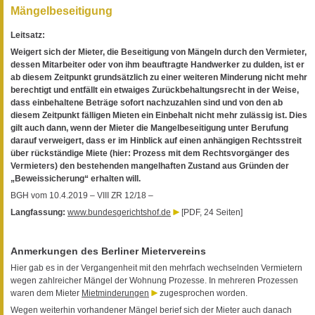
Mängelbeseitigung
Leitsatz:
Weigert sich der Mieter, die Beseitigung von Mängeln durch den Vermieter,
dessen Mitarbeiter oder von ihm beauftragte Handwerker zu dulden, ist er
ab diesem Zeitpunkt grundsätzlich zu einer weiteren Minderung nicht mehr
berechtigt und entfällt ein etwaiges Zurückbehaltungsrecht in der Weise,
dass einbehaltene Beträge sofort nachzuzahlen sind und von den ab
diesem Zeitpunkt fälligen Mieten ein Einbehalt nicht mehr zulässig ist. Dies
gilt auch dann, wenn der Mieter die Mangelbeseitigung unter Berufung
darauf verweigert, dass er im Hinblick auf einen anhängigen Rechtsstreit
über rückständige Miete (hier: Prozess mit dem Rechtsvorgänger des
Vermieters) den bestehenden mangelhaften Zustand aus Gründen der
„Beweissicherung“ erhalten will.
BGH vom 10.4.2019 – VIII ZR 12/18 –
Langfassung:
www.bundesgerichtshof.de
[PDF, 24 Seiten]
Anmerkungen des Berliner Mietervereins
Hier gab es in der Vergangenheit mit den mehrfach wechselnden Vermietern
wegen zahlreicher Mängel der Wohnung Prozesse. In mehreren Prozessen
waren dem Mieter
Mietminderungen
zugesprochen worden.
Wegen weiterhin vorhandener Mängel berief sich der Mieter auch danach