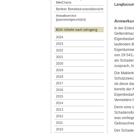
MietCheck
Langfassun
Berliner Betriebskostenübersicht
Anwaltservice
[passwortgeschützt]
Anmerkung
In der Ents
BGH-Urteile nach Jahrgang
Geltendmac
2024
Eigenbedarf
2023
laufenden B
Eigentumswo
2022
von 29 543,
2021
als Schaden
2020
zusprach, h
2019
Die Maklerk
2018
Schutzzweck
2017
ob diese da
bereits der 
2016
Eigenbedarf
2015
Vermieters h
2014
Denn eine v
2013
Schadensfol
2012
was vorliege
2011
Gebrauchserh
2010
Der Schade