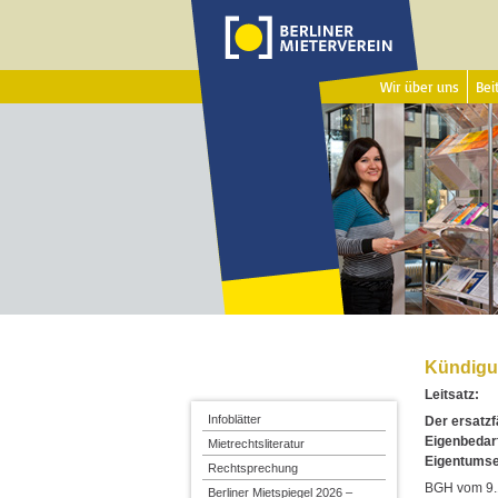
Wir über uns
Beit
Kündigu
Leitsatz:
Infoblätter
Der ersatzf
Eigenbedar
Mietrechtsliteratur
Eigentumse
Rechtsprechung
BGH vom 9.1
Berliner Mietspiegel 2026 –