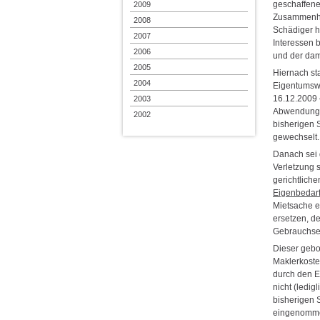
geschaffenen
2009
Zusammenhan
2008
Schädiger h
2007
Interessen 
2006
und der dam
2005
Hiernach st
2004
Eigentumswo
16.12.2009
2003
Abwendung d
2002
bisherigen 
gewechselt.
Danach sei d
Verletzung s
gerichtlich
Eigenbedar
Mietsache e
ersetzen, d
Gebrauchser
Dieser gebo
Maklerkoste
durch den E
nicht (ledig
bisherigen 
eingenomm