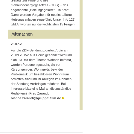
Gesetz zur Änderung des
Gebäudeenergiegesetzes (GEG) – das
sogenannte „Heizungsgesetz“ – in Kraft.
Damit werden Vorgaben für neu installierte
Heizungsanlagen eingeführt. Unser Info 127
gibt Antworten auf die wichtigsten 15 Fragen.
Mitmachen
23.07.26
Für die ZDF-Sendung „Klartext“, die am
29.09.26 live aus Berlin gesendet wird und
sich u.a. mit dem Thema Wohnen befasst,
werden Personen gesucht, die von
Kürzungen des Wohngelds bzw. der
Problematik um bezahlbaren Wohnraum
betroffen sind und ihr Anliegen im Rahmen
der Sendung vorbringen möchten. Bei
Interesse bitte eine Mail an die zuständige
Redakteurin Frau Zarandi:
bianca.zarandi@gruppe5film.de