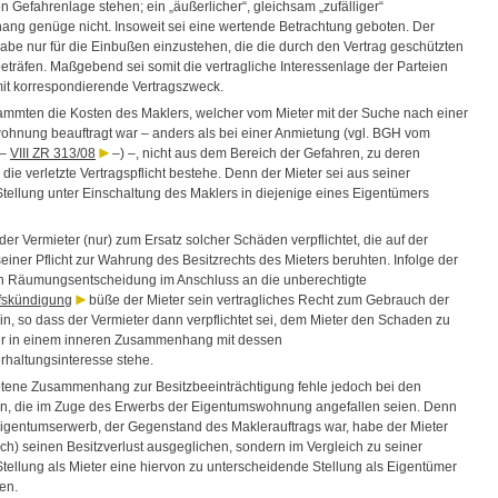
 Gefahrenlage stehen; ein „äußerlicher“, gleichsam „zufälliger“
g genüge nicht. Insoweit sei eine wertende Betrachtung geboten. Der
abe nur für die Einbußen einzustehen, die die durch den Vertrag geschützten
beträfen. Maßgebend sei somit die vertragliche Interessenlage der Parteien
it korrespondierende Vertragszweck.
ammten die Kosten des Maklers, welcher vom Mieter mit der Suche nach einer
hnung beauftragt war – anders als bei einer Anmietung (vgl. BGH vom
 –
VIII ZR 313/08
–) –, nicht aus dem Bereich der Gefahren, zu deren
ie verletzte Vertragspflicht bestehe. Denn der Mieter sei aus seiner
Stellung unter Einschaltung des Maklers in diejenige eines Eigentümers
er Vermieter (nur) zum Ersatz solcher Schäden verpflichtet, die auf der
einer Pflicht zur Wahrung des Besitzrechts des Mieters beruhten. Infolge der
en Räumungsentscheidung im Anschluss an die unberechtigte
fskündigung
büße der Mieter sein vertragliches Recht zum Gebrauch der
in, so dass der Vermieter dann verpflichtet sei, dem Mieter den Schaden zu
er in einem inneren Zusammenhang mit dessen
haltungsinteresse stehe.
tene Zusammenhang zur Besitzbeeinträchtigung fehle jedoch bei den
n, die im Zuge des Erwerbs der Eigentumswohnung angefallen seien. Denn
igentumserwerb, der Gegenstand des Maklerauftrags war, habe der Mieter
lich) seinen Besitzverlust ausgeglichen, sondern im Vergleich zu seiner
Stellung als Mieter eine hiervon zu unterscheidende Stellung als Eigentümer
en.