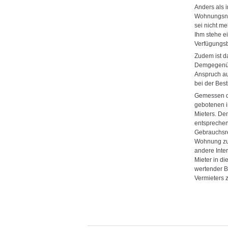
Anders als i
Wohnungsnut
sei nicht me
Ihm stehe e
Verfügungsb
Zudem ist d
Demgegenübe
Anspruch au
bei der Bes
Gemessen da
gebotenen i
Mieters. De
entsprechen
Gebrauchsre
Wohnung zu 
andere Inte
Mieter in d
wertender B
Vermieters 