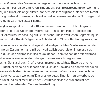
n der Position des Mieters unterliege er nunmehr – hinsichtlich der
zung – keinen vertraglichen Bindungen. Sein Besitzrecht an der Wohnung
hr, wie zuvor, ein abgeleitetes, sondern ein ihm originär zustehendes Recht.
ine grundsätzlich uneingeschränkte und eigenverantwortliche Nutzungs- und
efugnis zu (§ 903 Satz 1 BGB).
as (Nutzungs-)Recht an der Eigentumswohnung nicht zeitlich begrenzt.
r sei es das Wesen des Mietvertrags, dass dem Mieter lediglich ein
f Gebrauchsüberlassung auf Zeit zustehe. Dieser zeitlichen Begrenzung sei
timmung der Ersatzfähigkeit von Schäden des Mieters Rechnung zu tragen.
ran fehle es bei den vorliegend geltend gemachten Maklerkosten an dem
nneren Zusammenhang mit dem vertraglich geschützten Interesse des
nn durch den Vertragsschluss zeige dieser – dem Wesen des Mietvertrags
d – sein Interesse an der Erlangung eines zeitlich begrenzten
chts. Somit sei auch (nur) dieses Interesse geschützt. Erwerbe er eine
Eigentum, verfolge er jedoch bezüglich der Deckung seines Wohnbedarfs
ressen als bisher. Daher fielen Vermögenseinbußen mittels derer sich der
ie Lage versetzen wolle, auf Dauer angelegtes Eigentum zu erwerben, bei
etrachtung nicht mehr unter den Schutzzweck der Vertragspflicht des
zur vorübergehenden Gebrauchserhaltung.