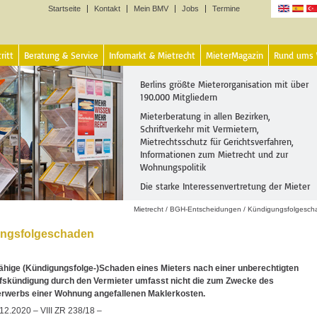
Startseite
Kontakt
Mein BMV
Jobs
Termine
Sprachen
ritt
Beratung & Service
Infomarkt & Mietrecht
MieterMagazin
Rund ums
Berlins größte Mieterorganisation mit über
190.000 Mitgliedern
Mieterberatung in allen Bezirken,
Schriftverkehr mit Vermietern,
Mietrechtsschutz für Gerichtsverfahren,
Informationen zum Mietrecht und zur
Wohnungspolitik
Die starke Interessenvertretung der Mieter
Mietrecht
/
BGH-Entscheidungen
/
Kündigungsfolgesch
ngsfolgeschaden
ähige (Kündigungsfolge-)Schaden eines Mieters nach einer unberechtigten
fskündigung durch den Vermieter umfasst nicht die zum Zwecke des
rwerbs einer Wohnung angefallenen Maklerkosten.
2.2020 – VIII ZR 238/18 –