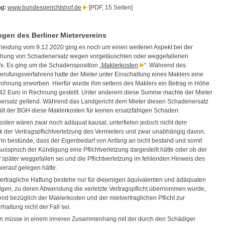
g:
www.bundesgerichtshof.de
[PDF, 15 Seiten]
en des Berliner Mietervereins
cheidung vom 9.12.2020 ging es noch um einen weiteren Aspekt bei der
hung von Schadenersatz wegen vorgetäuschten oder weggefallenen
s. Es ging um die Schadensposition „
Maklerkosten
“. Während des
erufungsverfahrens hatte der Mieter unter Einschaltung eines Maklers eine
hnung erworben. Hierfür wurde ihm seitens des Maklers ein Betrag in Höhe
42 Euro in Rechnung gestellt. Unter anderem diese Summe machte der Mieter
ersatz geltend. Während das Landgericht dem Mieter diesen Schadenersatz
ält der BGH diese Maklerkosten für keinen ersatzfähigen Schaden.
osten wären zwar noch adäquat kausal, unterfielen jedoch nicht dem
 der Vertragspflichtverletzung des Vermieters und zwar unabhängig davon,
rin bestünde, dass der Eigenbedarf von Anfang an nicht bestand und somit
Ausspruch der Kündigung eine Pflichtverletzung dargestellt hätte oder ob der
 später weggefallen sei und die Pflichtverletzung im fehlenden Hinweis des
ierauf gelegen hätte.
ertragliche Haftung bestehe nur für diejenigen äquivalenten und adäquaten
gen, zu deren Abwendung die verletzte Vertragspflicht übernommen wurde,
nd bezüglich der Maklerkosten und der mietvertraglichen Pflicht zur
altung nicht der Fall sei.
n müsse in einem inneren Zusammenhang mit der durch den Schädiger