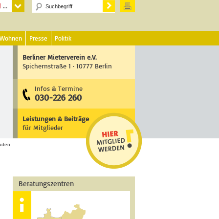
 Wohnen
Presse
Politik
Berliner Mieterverein e.V.
Spichernstraße 1 · 10777 Berlin
Infos & Termine
030-226 260
Leistungen & Beiträge
für Mitglieder
aden
Beratungszentren